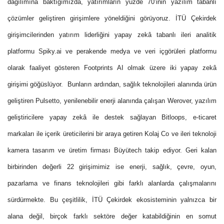
dağılımına baktığımızda, yatırımların yüzde 70’inin yazılım tabanlı
çözümler geliştiren girişimlere yöneldiğini görüyoruz. İTÜ Çekirdek
girişimcilerinden yatırım liderliğini yapay zekâ tabanlı ileri analitik
platformu Spiky.ai ve perakende medya ve veri içgörüleri platformu
olarak faaliyet gösteren Footprints AI olmak üzere iki yapay zekâ
girişimi göğüslüyor. Bunların ardından, sağlık teknolojileri alanında ürün
geliştiren Pulsetto, yenilenebilir enerji alanında çalışan Werover, yazılım
geliştiricilere yapay zekâ ile destek sağlayan Bitloops, e-ticaret
markaları ile içerik üreticilerini bir araya getiren Kolaj Co ve ileri teknoloji
kamera tasarım ve üretim firması Büyütech takip ediyor. Geri kalan
birbirinden değerli 22 girişimimiz ise enerji, sağlık, çevre, oyun,
pazarlama ve finans teknolojileri gibi farklı alanlarda çalışmalarını
sürdürmekte. Bu çeşitlilik, İTÜ Çekirdek ekosisteminin yalnızca bir
alana değil, birçok farklı sektöre değer katabildiğinin en somut