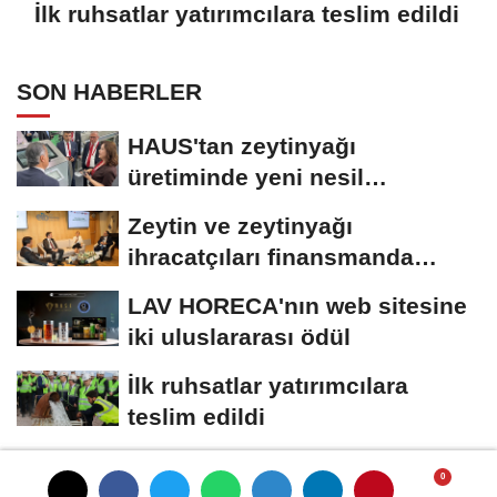
İlk ruhsatlar yatırımcılara teslim edildi
SON HABERLER
HAUS'tan zeytinyağı
üretiminde yeni nesil
teknolojiler
Zeytin ve zeytinyağı
ihracatçıları finansmanda
kolaylık bekliyor
LAV HORECA'nın web sitesine
iki uluslararası ödül
İlk ruhsatlar yatırımcılara
teslim edildi
TÜGİS, Gıda sanayisini
akademiyle buluşturuyor