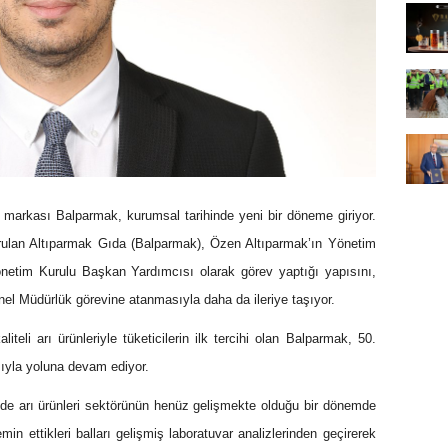
ü markası Balparmak, kurumsal tarihinde yeni bir döneme giriyor.
rulan Altıparmak Gıda (Balparmak), Özen Altıparmak’ın Yönetim
netim Kurulu Başkan Yardımcısı olarak görev yaptığı yapısını,
nel Müdürlük görevine atanmasıyla daha da ileriye taşıyor.
teli arı ürünleriyle tüketicilerin ilk tercihi olan Balparmak, 50.
şıyla yoluna devam ediyor.
e’de arı ürünleri sektörünün henüz gelişmekte olduğu bir dönemde
emin ettikleri balları gelişmiş laboratuvar analizlerinden geçirerek