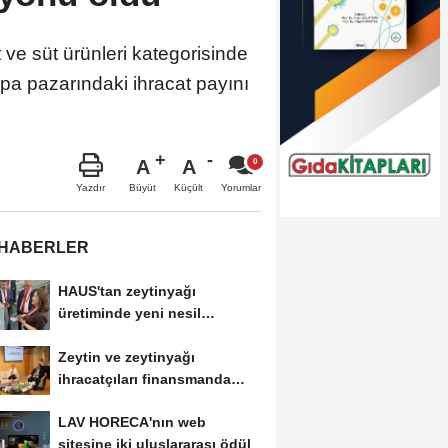
t ve süt ürünleri kategorisinde
rupa pazarındaki ihracat payını
A
A
Büyüt
Küçült
Yazdır
Yorumlar
 HABERLER
HAUS'tan zeytinyağı
üretiminde yeni nesil
teknolojiler
Zeytin ve zeytinyağı
ihracatçıları finansmanda
kolaylık bekliyor
LAV HORECA'nın web
sitesine iki uluslararası ödül