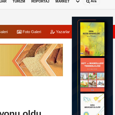
Ara
UAR
TURIZM
RÖPORTAJ
MARKET
aleri
Foto Galeri
Yazarlar
Üye Paneli
iyonu oldu