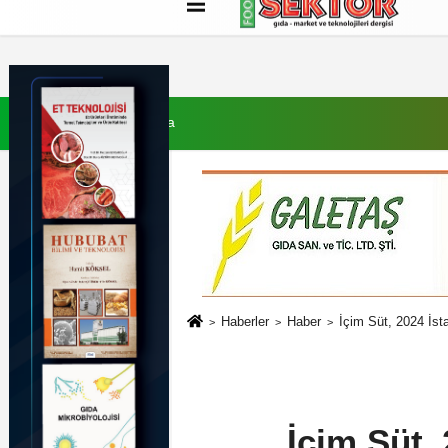
Künye
İletişim
Çerez Politikası
G
7 Ağustos 2026, Cuma
Haberler
Haber
İçim Süt, 2024 İst
İçim Süt,