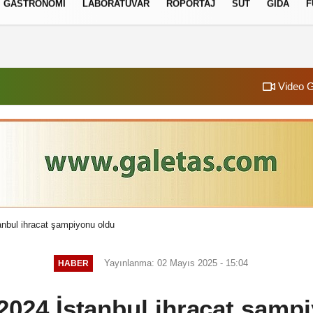
GASTRONOMI
LABORATUVAR
RÖPORTAJ
SÜT
GIDA
F
izlilik İlkeleri
Video G
anbul ihracat şampiyonu oldu
Yayınlanma: 02 Mayıs 2025 - 15:04
HABER
 2024 İstanbul ihracat şamp