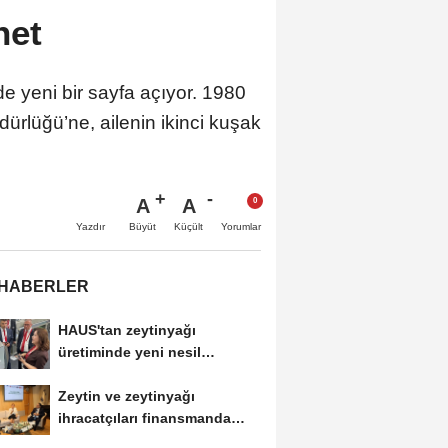
net
de yeni bir sayfa açıyor. 1980
rlüğü’ne, ailenin ikinci kuşak
A
A
Büyüt
Küçült
Yazdır
Yorumlar
 HABERLER
HAUS'tan zeytinyağı
üretiminde yeni nesil
teknolojiler
Zeytin ve zeytinyağı
ihracatçıları finansmanda
kolaylık bekliyor