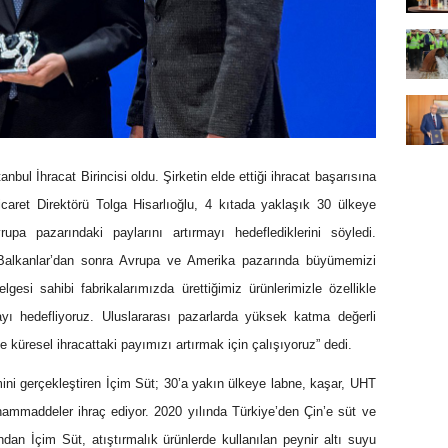
anbul İhracat Birincisi oldu. Şirketin elde ettiği ihracat başarısına
caret Direktörü Tolga Hisarlıoğlu, 4 kıtada yaklaşık 30 ülkeye
Avrupa pazarındaki paylarını artırmayı hedeflediklerini söyledi.
e Balkanlar’dan sonra Avrupa ve Amerika pazarında büyümemizi
lgesi sahibi fabrikalarımızda ürettiğimiz ürünlerimizle özellikle
ı hedefliyoruz. Uluslararası pazarlarda yüksek katma değerli
e küresel ihracattaki payımızı artırmak için çalışıyoruz” dedi.
imini gerçekleştiren İçim Süt; 30’a yakın ülkeye labne, kaşar, UHT
 hammaddeler ihraç ediyor. 2020 yılında Türkiye’den Çin’e süt ve
ndan İçim Süt, atıştırmalık ürünlerde kullanılan peynir altı suyu