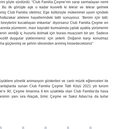
rini şöyle sürdürdü: “
Club Familia Çeşme
‘nin sarıp sarmalayan nemi
. Bu ilk görüşte aşk o kadar kuvvetli ki tekrar ve tekrar gelmek
enmiş
Club Familia
otelimiz, Ege kültürüyle mükemmel uyum içindeki
hafazakar ailelere
hayallerindeki tatili sunuyoruz.
‘Benim için tatil;
bireylerini kucaklayan imkanlar’
diyorsanız
Club Familia Çeşme
en
arında yüzmenin, mavi bayraklı kumsalında çıplak ayakla yürümenin
enin verdiği iç huzurla dolmak için burası muazzam bir yer. Sadece
zitif duygular yüklenmeniz için yeterli. Doğanın karşı konulmaz
daha güçlenmiş ve şehrin stresinden arınmış hissedeceksiniz”
üyüklere yönelik animasyon gösterileri ve canlı müzik eğlenceleri ile
avantajlarda sunan
Club Familia Çeşme Tatil Köyü
2021 yılı turizm
mir’e 90, Çeşme limanına 6 km uzaklıkta olan Club Familia‘da hava
lmesinin yanı sıra Alaçatı, İzmir, Çeşme ve Sakız Adası’na da turlar