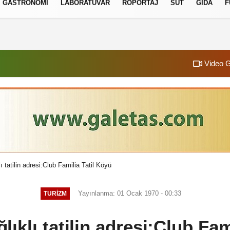
GASTRONOMI
LABORATUVAR
RÖPORTAJ
SÜT
GIDA
F
izlilik İlkeleri
Video G
ı tatilin adresi:Club Familia Tatil Köyü
Yayınlanma: 01 Ocak 1970 - 00:33
TURIZM
lıklı tatilin adresi:Club Fam