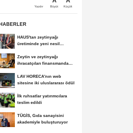
A
A
Büyüt
Küçült
Yazdır
 HABERLER
HAUS'tan zeytinyağı
üretiminde yeni nesil
teknolojiler
Zeytin ve zeytinyağı
ihracatçıları finansmanda
kolaylık bekliyor
LAV HORECA'nın web
sitesine iki uluslararası ödül
İlk ruhsatlar yatırımcılara
teslim edildi
TÜGİS, Gıda sanayisini
akademiyle buluşturuyor