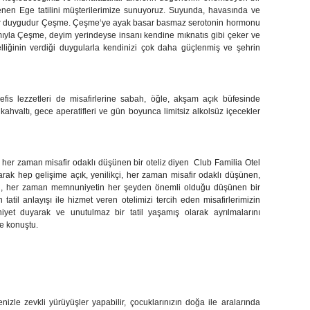
nen Ege tatilini müşterilerimize sunuyoruz. Suyunda, havasında ve
 bir duygudur Çeşme.
Çeşme
‘ye ayak basar basmaz serotonin hormonu
ımıyla Çeşme, deyim yerindeyse insanı kendine mıknatıs gibi çeker ve
liğinin verdiği duygularla kendinizi çok daha güçlenmiş ve şehrin
is lezzetleri de misafirlerine sabah, öğle, akşam açık büfesinde
kahvaltı, gece aperatifleri ve gün boyunca limitsiz alkolsüz içecekler
, her zaman misafir odaklı düşünen bir oteliz diyen
Club Familia Otel
rak hep gelişime açık, yenilikçi, her zaman misafir odaklı düşünen,
en, her zaman memnuniyetin her şeyden önemli olduğu düşünen bir
tatil anlayışı ile hizmet veren otelimizi tercih eden misafirlerimizin
iyet duyarak ve unutulmaz bir tatil yaşamış olarak ayrılmalarını
de konuştu.
nizle zevkli yürüyüşler yapabilir, çocuklarınızın doğa ile aralarında