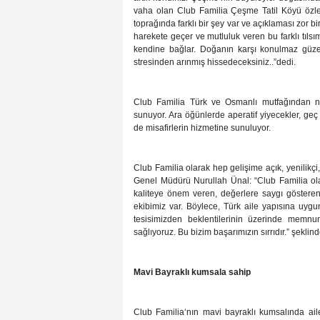
vaha olan
Club Familia Çeşme Tatil Köyü
özle
toprağında farklı bir şey var ve açıklaması zor
harekete geçer ve mutluluk veren bu farklı tıls
kendine bağlar.
Doğanın karşı konulmaz güzel
stresinden arınmış hissedeceksiniz..”dedi.
Club Familia Türk ve Osmanlı mutfağından nef
sunuyor. Ara öğünlerde aperatif yiyecekler, geç 
de misafirlerin hizmetine sunuluyor.
Club Familia olarak hep gelişime açık, yenilikçi
Genel Müdürü Nurullah Ünal: “Club Familia ola
kaliteye önem veren, değerlere saygı göster
ekibimiz var. Böylece, Türk aile yapısına uygun 
tesisimizden beklentilerinin üzerinde memnun
sağlıyoruz. Bu bizim başarımızın sırrıdır.” şeklin
Mavi Bayraklı kumsala sahip
Club Familia
‘nın mavi bayraklı kumsalında aile