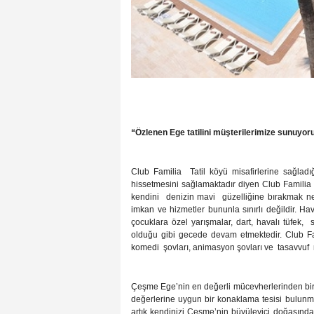
“Özlenen Ege tatilini müşterilerimize sunuyor
Club Familia
Tatil köyü misafirlerine sağladığ
hissetmesini sağlamaktadır diyen Club Familia
kendini
denizin mavi
güzelliğine bırakmak ne
imkan ve hizmetler bununla sınırlı değildir. Ha
çocuklara özel yarışmalar, dart, havalı tüfek,
olduğu gibi gecede devam etmektedir. Club Fa
komedi
şovları, animasyon şovları ve
tasavvuf
Çeşme Ege’nin en değerli mücevherlerinden bir
değerlerine uygun bir konaklama tesisi bulun
artık kendinizi Çeşme’nin büyüleyici doğasınd