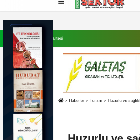
Künye
İletişim
Çerez Politikası
G
8 Ağustos 2026, Cumartesi
Haberler
Turizm
Huzurlu ve sağlıkl
Huzurlu ve sağ