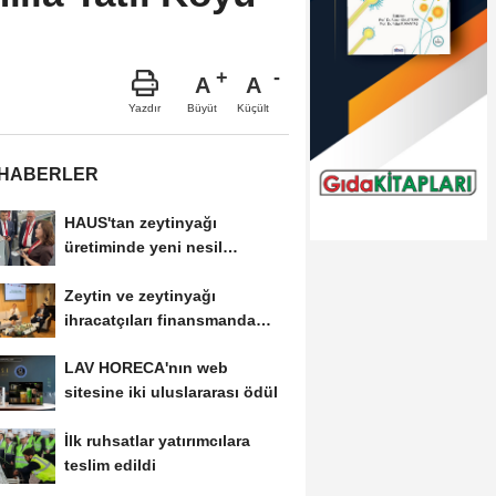
A
A
Büyüt
Küçült
Yazdır
 HABERLER
HAUS'tan zeytinyağı
üretiminde yeni nesil
teknolojiler
Zeytin ve zeytinyağı
ihracatçıları finansmanda
kolaylık bekliyor
LAV HORECA'nın web
sitesine iki uluslararası ödül
İlk ruhsatlar yatırımcılara
teslim edildi