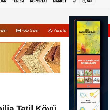
Ara
UAR
TURIZM
RÖPORTAJ
MARKET
aleri
Foto Galeri
Yazarlar
Üye Paneli
ilia Tatil Köyü