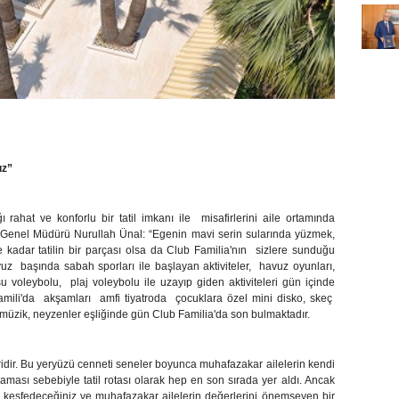
uz”
ı rahat ve konforlu bir tatil imkanı ile
misafirlerini aile ortamında
 Genel Müdürü Nurullah Ünal: “Egenin mavi serin sularında yüzmek,
 kadar tatilin bir parçası olsa da Club Familia'nın
sizlere sunduğu
vuz
başında sabah sporları ile başlayan aktiviteler,
havuz oyunları,
su voleybolu,
plaj voleybolu ile uzayıp giden aktiviteleri gün içinde
mili'da
akşamları
amfi tiyatroda
çocuklara özel mini disko, skeç
müzik, neyzenler eşliğinde gün Club Familia'da son bulmaktadır.
idir. Bu yeryüzü cenneti seneler boyunca
muhafazakar ailelerin
kendi
maması sebebiyle
tatil
rotası olarak hep en son sırada yer aldı. Ancak
a keşfedeceğiniz ve
muhafazakar ailelerin
değerlerini önemseyen bir