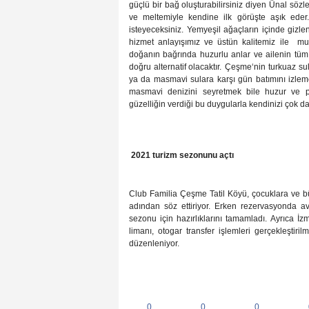
güçlü bir bağ oluşturabilirsiniz diyen Ünal sözle
ve meltemiyle kendine ilk görüşte aşık eder
isteyeceksiniz. Yemyeşil ağaçların içinde gizl
hizmet anlayışımız ve üstün kalitemiz ile
mu
doğanın bağrında huzurlu anlar ve ailenin tüm 
doğru alternatif olacaktır.
Çeşme‘nin turkuaz sul
ya da masmavi sulara karşı gün batımını izlem
masmavi denizini seyretmek bile huzur ve po
güzelliğin verdiği bu duygularla kendinizi çok 
2021 turizm sezonunu açtı
Club Familia Çeşme Tatil Köyü
, çocuklara ve b
adından söz ettiriyor. Erken rezervasyonda 
sezonu için hazırlıklarını tamamladı.
Ayrıca İz
limanı, otogar transfer işlemleri gerçekleştiri
düzenleniyor.