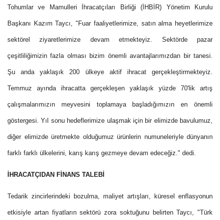
Tohumlar ve Mamulleri İhracatçıları Birliği (İHBİR) Yönetim Kurulu
Başkanı Kazım Taycı, "Fuar faaliyetlerimize, satın alma heyetlerimize
sektörel ziyaretlerimize devam etmekteyiz. Sektörde pazar
çeşitliliğimizin fazla olması bizim önemli avantajlarımızdan bir tanesi.
Şu anda yaklaşık 200 ülkeye aktif ihracat gerçekleştirmekteyiz.
Temmuz ayında ihracatta gerçekleşen yaklaşık yüzde 70'lik artış
çalışmalarımızın meyvesini toplamaya başladığımızın en önemli
göstergesi. Yıl sonu hedeflerimize ulaşmak için bir elimizde bavulumuz,
diğer elimizde üretmekte olduğumuz ürünlerin numuneleriyle dünyanın
farklı farklı ülkelerini, karış karış gezmeye devam edeceğiz." dedi.
İHRACATÇIDAN FİNANS TALEBİ
Tedarik zincirlerindeki bozulma, maliyet artışları, küresel enflasyonun
etkisiyle artan fiyatların sektörü zora soktuğunu belirten Taycı, "Türk