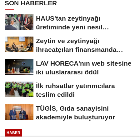
SON HABERLER
HAUS'tan zeytinyağı
üretiminde yeni nesil
teknolojiler
Zeytin ve zeytinyağı
ihracatçıları finansmanda
kolaylık bekliyor
LAV HORECA'nın web sitesine
iki uluslararası ödül
İlk ruhsatlar yatırımcılara
teslim edildi
TÜGİS, Gıda sanayisini
akademiyle buluşturuyor
HABER