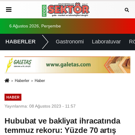
6 Ağustos 2026, Perşembe
HABERLER
Gastronomi
Laboratuvar
Rö
Haberler
Haber
HABER
Yayınlanma: 08 Ağustos 2023 - 11:57
Hububat ve bakliyat ihracatında
temmuz rekoru: Yüzde 70 artış