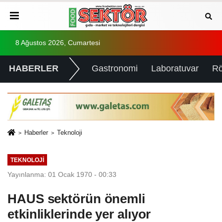
8 Ağustos 2026, Cumartesi
HABERLER
Gastronomi
Laboratuvar
Rö
Haberler
Teknoloji
TEKNOLOJI
Yayınlanma: 01 Ocak 1970 - 00:33
HAUS sektörün önemli
etkinliklerinde yer alıyor