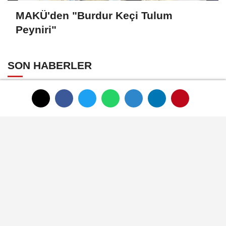
MAKÜ'den "Burdur Keçi Tulum
Peyniri"
SON HABERLER
HAUS'tan zeytinyağı
üretiminde yeni nesil
teknolojiler
Zeytin ve zeytinyağı
ihracatçıları finansmanda
kolaylık bekliyor
LAV HORECA'nın web sitesine
iki uluslararası ödül
İlk ruhsatlar yatırımcılara
teslim edildi