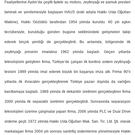
Faaliyetlerine Aydın’da çeşitli tipteki su motoru, zeytinyağı ve pamuk presleri
tamiratı ve yenilemesiyle başlayan HAUS (eski adıyla Hakkı Usta Oğulları
Makine), Hakkı Gözlüklü tarafından 1954 yılında kuruldu. 60 yılı aşkın
tecrübesiyle, kurulduğu günden bugüne sektöründeki gelişmeleri takip
ederek birçok yeniliği de gerçekleştirdi. Bu anlamda, bölgesinde ilk
zeytinyağı presinin imalatına 1962 yılında başladı. Geçen yıllarda
teknolojisini geliştiren firma, Türkiye’de çalışan ilk kontinü sistem zeytinyağı
tesisini 1989 yılında imal ederek büyük bir başarıya imza attı. Firma 90’lı
yıllarda ilk ihracatını gerçekleştirerek Türkiye pazarı dışında da varlığını
kanıtlamaya başladı. 1989 yılında ilk dekantör üretimini gerçekleştiren firma
2000 yılında ilk separatör üretimini gerçekleştirdi. Sonrasında separasyon
teknolojileri üzerine çalışmalar yapan firma, 2006 yılında PLC ve Dual Drive
sisteme geçti. 1972 yılında Hakkı Usta Oğulları Mak. San. Tic. Ltd. Şti. olarak
markalaşan firma 2004 yılı sonrası santrifüj sistemlerine yönelmesiyle Hakkı