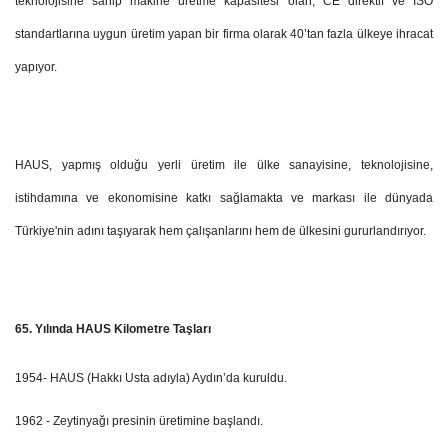
teknolojisine sahip makine üretme kapasitesi olan, CE direktif ve ISO
standartlarına uygun üretim yapan bir firma olarak 40’tan fazla ülkeye ihracat
yapıyor.
HAUS, yapmış olduğu yerli üretim ile ülke sanayisine, teknolojisine,
istihdamına ve ekonomisine katkı sağlamakta ve markası ile dünyada
Türkiye'nin adını taşıyarak hem çalışanlarını hem de ülkesini gururlandırıyor.
65. Yılında HAUS Kilometre Taşları
1954- HAUS (Hakkı Usta adıyla) Aydın’da kuruldu.
1962 - Zeytinyağı presinin üretimine başlandı.