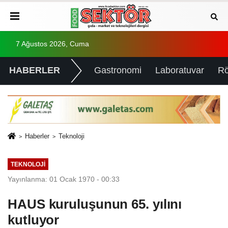
7 Ağustos 2026, Cuma
HABERLER
Gastronomi
Laboratuvar
Rö
Haberler
Teknoloji
TEKNOLOJI
Yayınlanma: 01 Ocak 1970 - 00:33
HAUS kuruluşunun 65. yılını
kutluyor