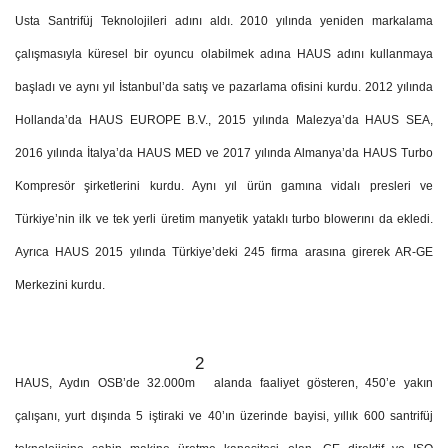
Usta Santrifüj Teknolojileri adını aldı. 2010 yılında yeniden markalama
çalışmasıyla küresel bir oyuncu olabilmek adına HAUS adını kullanmaya
başladı ve aynı yıl İstanbul’da satış ve pazarlama ofisini kurdu. 2012 yılında
Hollanda’da HAUS EUROPE B.V., 2015 yılında Malezya’da HAUS SEA,
2016 yılında İtalya’da HAUS MED ve 2017 yılında Almanya’da HAUS Turbo
Kompresör şirketlerini kurdu. Aynı yıl ürün gamına vidalı presleri ve
Türkiye’nin ilk ve tek yerli üretim manyetik yataklı turbo blowerını da ekledi.
Ayrıca HAUS 2015 yılında Türkiye’deki 245 firma arasına girerek AR-GE
Merkezini kurdu.
2
HAUS, Aydın OSB’de 32.000m
alanda faaliyet gösteren, 450’e yakın
çalışanı, yurt dışında 5 iştiraki ve 40’ın üzerinde bayisi, yıllık 600 santrifüj