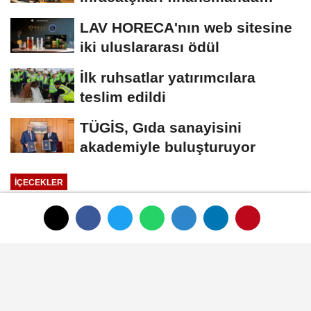
kolaylık bekliyor
LAV HORECA'nın web sitesine
iki uluslararası ödül
İlk ruhsatlar yatırımcılara
teslim edildi
TÜGİS, Gıda sanayisini
akademiyle buluşturuyor
İÇECEKLER
Yayınlanma: 01 Ocak 1970 - 00:33
Danone Su Türkiye ve Orta
Doğu'ya yeni genel müdür
01 Ocak 1970 - 00:33
İÇECEKLER