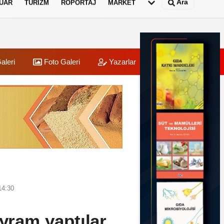
Ara
UAR
TURIZM
RÖPORTAJ
MARKET
aleri
Foto Galeri
Yazarlar
Üye Paneli
14:30
ayram yaptılar