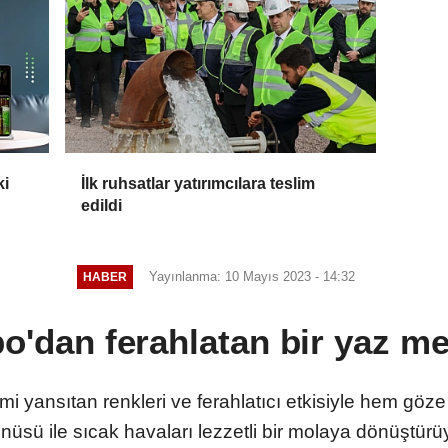
ki
İlk ruhsatlar yatırımcılara teslim
edildi
Yayınlanma: 10 Mayıs 2023 - 14:32
HABER
bo'dan ferahlatan bir yaz m
i yansıtan renkleri ve ferahlatıcı etkisiyle hem gö
üsü ile sıcak havaları lezzetli bir molaya dönüştürü