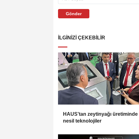
Gönder
İLGINIZI ÇEKEBILIR
HAUS'tan zeytinyağı üretiminde
nesil teknolojiler