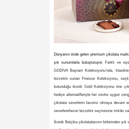
Dünyanın önde gelen premium çikolata markas
şık sunumlarla buluşturuyor.
Farklı ve eşs
GODIVA Bayram Koleksiyonu’nda, klasikten
lezzetini sunan Finesse Koleksiyonu, seçkin
bulunduğu ikonik Gold Koleksiyonu öne çıkı
hediye alternatifleriyle her zevke uygun ze
çikolata severlerin favorisi olmaya devam e
severlerefavori lezzetini seçmesine imkân s
İkonik Belçika çikolatalarının birbirinden