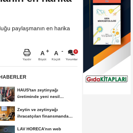
uluğu paylaşmanın en harika
A
A
Büyüt
Küçült
Yazdır
Yorumlar
 HABERLER
HAUS'tan zeytinyağı
üretiminde yeni nesil
teknolojiler
Zeytin ve zeytinyağı
ihracatçıları finansmanda
kolaylık bekliyor
LAV HORECA'nın web