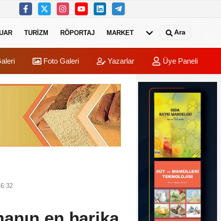
Ara
UAR
TURIZM
RÖPORTAJ
MARKET
aleri
Foto Galeri
Yazarlar
Üye Paneli
16:32
anın en harika