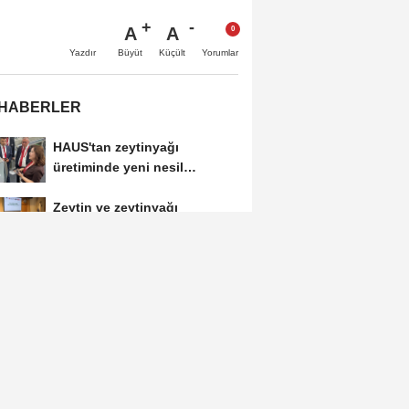
A
A
Büyüt
Küçült
Yazdır
Yorumlar
 HABERLER
HAUS'tan zeytinyağı
üretiminde yeni nesil
teknolojiler
Zeytin ve zeytinyağı
ihracatçıları finansmanda
kolaylık bekliyor
LAV HORECA'nın web
sitesine iki uluslararası ödül
İlk ruhsatlar yatırımcılara
teslim edildi
TÜGİS, Gıda sanayisini
akademiyle buluşturuyor