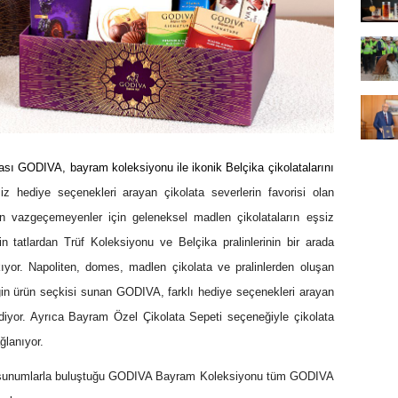
ı GODIVA, bayram koleksiyonu ile ikonik Belçika çikolatalarını
iz hediye seçenekleri arayan çikolata severlerin favorisi olan
 vazgeçemeyenler için geleneksel madlen çikolataların eşsiz
 tatlardan Trüf Koleksiyonu ve Belçika pralinlerinin bir arada
yor. Napoliten, domes, madlen çikolata ve pralinlerden oluşan
ngin ürün seçkisi sunan GODIVA, farklı hediye seçenekleri arayan
diyor. Ayrıca Bayram Özel Çikolata Sepeti seçeneğiyle çikolata
ağlanıyor.
 şık sunumlarla buluştuğu GODIVA Bayram Koleksiyonu tüm GODIVA