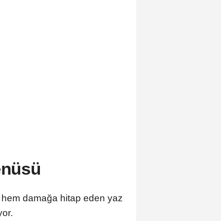
enüsü
ze hem damağa hitap eden yaz
yor.