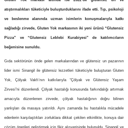
atıştırmalıkları tüketiciyle buluşturduklarını ifade etti.
Tıp, psikoloji
ve beslenme alanında uzman isimlerin konuşmalarıyla katkı
sağladığı zirvede, Gluten Yok markasının iki yeni ürünü “Glutensiz
Pizza” ve “Glutensiz Leblebi Kurabiyesi” de katılımcıların
beğenisine sunuldu.
Gıda sektörünün önde gelen markalarından ve glütensiz un pazarının
lider ismi Sinangil ile glütensiz lezzetleri tüketiciyle buluşturan Gluten
Yok, Çölyak Vakfı’nın katkılarıyla “Çölyak ve Glütensiz Yaşam
Zirvesi”ni düzenlendi. Çölyak hastalığı konusunda farkındalığı artırmak
amacıyla düzenlenen zirvede, çölyak hastalığının doğru bilinen
yanlışları da masaya yatırıldı. Aynı zamanda bu hastalıkla mücadele
edenlerin karşılaştıkları zorluklara dikkat çekilen etkinlikte, konuya dair
çözüm önerileri geliştirmek için fikir alışverişinde bulunuldu. Sinangil ve