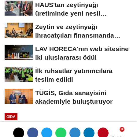
HAUS'tan zeytinyağı
üretiminde yeni nesil
teknolojiler
Zeytin ve zeytinyağı
ihracatçıları finansmanda
kolaylık bekliyor
LAV HORECA'nın web sitesine
iki uluslararası ödül
İlk ruhsatlar yatırımcılara
teslim edildi
TÜGİS, Gıda sanayisini
akademiyle buluşturuyor
GIDA
Yayınlanma: 09 Mayıs 2023 - 17:23