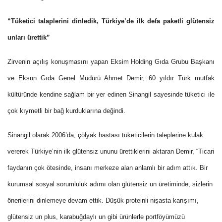
“Tüketici talaplerini dinledik, Türkiye’de ilk defa paketli glütensiz
unları ürettik”
Zirvenin açılış konuşmasını yapan Eksim Holding Gıda Grubu Başkanı
ve Eksun Gıda Genel Müdürü Ahmet Demir, 60 yıldır Türk mutfak
kültüründe kendine sağlam bir yer edinen Sinangil sayesinde tüketici ile
çok kıymetli bir bağ kurduklarına değindi.
Sinangil olarak 2006’da, çölyak hastası tüketicilerin taleplerine kulak
vererek Türkiye’nin ilk glütensiz ununu ürettiklerini aktaran Demir, “Ticari
faydanın çok ötesinde, insanı merkeze alan anlamlı bir adım attık. Bir
kurumsal sosyal sorumluluk adımı olan glütensiz un üretiminde, sizlerin
önerilerini dinlemeye devam ettik. Düşük proteinli nişasta karışımı,
glütensiz un plus, karabuğdaylı un gibi ürünlerle portföyümüzü