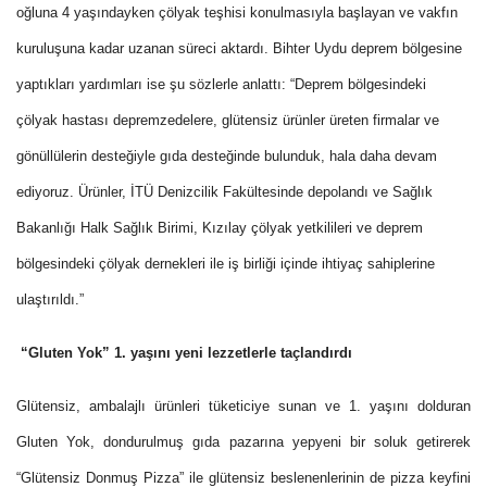
oğluna 4 yaşındayken çölyak teşhisi konulmasıyla başlayan ve vakfın
kuruluşuna kadar uzanan süreci aktardı. Bihter Uydu deprem bölgesine
yaptıkları yardımları ise şu sözlerle anlattı: “Deprem bölgesindeki
çölyak hastası depremzedelere, glütensiz ürünler üreten firmalar ve
gönüllülerin desteğiyle gıda desteğinde bulunduk, hala daha devam
ediyoruz. Ürünler, İTÜ Denizcilik Fakültesinde depolandı ve Sağlık
Bakanlığı Halk Sağlık Birimi, Kızılay çölyak yetkilileri ve deprem
bölgesindeki çölyak dernekleri ile iş birliği içinde ihtiyaç sahiplerine
ulaştırıldı.”
“Gluten Yok” 1. yaşını yeni lezzetlerle taçlandırdı
Glütensiz, ambalajlı ürünleri tüketiciye sunan ve 1. yaşını dolduran
Gluten Yok, dondurulmuş gıda pazarına yepyeni bir soluk getirerek
“Glütensiz Donmuş Pizza” ile glütensiz beslenenlerinin de pizza keyfini