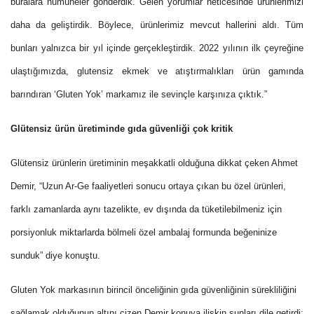
buralara numuneler gönderdik. Gelen yorumlar neticesinde ürünlerimizi
daha da geliştirdik. Böylece, ürünlerimiz mevcut hallerini aldı. Tüm
bunları yalnızca bir yıl içinde gerçekleştirdik. 2022 yılının ilk çeyreğine
ulaştığımızda, glutensiz ekmek ve atıştırmalıkları ürün gamında
barındıran ‘Gluten Yok’ markamız ile sevinçle karşınıza çıktık.”
Glütensiz ürün üretiminde gıda güvenliği çok kritik
Glütensiz ürünlerin üretiminin meşakkatli olduğuna dikkat çeken Ahmet
Demir, “Uzun Ar-Ge faaliyetleri sonucu ortaya çıkan bu özel ürünleri,
farklı zamanlarda aynı tazelikte, ev dışında da tüketilebilmeniz için
porsiyonluk miktarlarda bölmeli özel ambalaj formunda beğeninize
sunduk” diye konuştu.
Gluten Yok markasının birincil önceliğinin gıda güvenliğinin sürekliliğini
sağlamak olduğunun altını çizen Demir konuya ilişkin şunları dile getirdi: