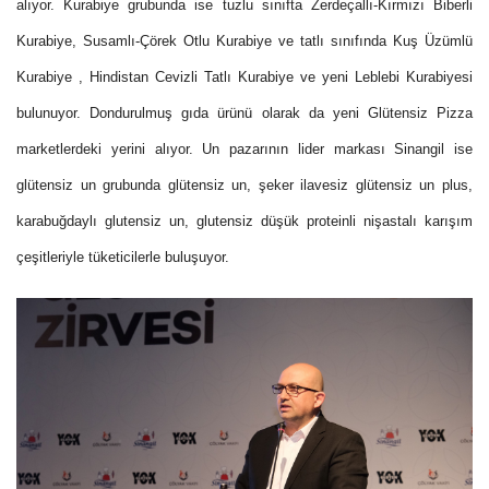
alıyor. Kurabiye grubunda ise tuzlu sınıfta Zerdeçallı-Kırmızı Biberli
Kurabiye, Susamlı-Çörek Otlu Kurabiye ve tatlı sınıfında Kuş Üzümlü
Kurabiye , Hindistan Cevizli Tatlı Kurabiye ve yeni Leblebi Kurabiyesi
bulunuyor. Dondurulmuş gıda ürünü olarak da yeni Glütensiz Pizza
marketlerdeki yerini alıyor. Un pazarının lider markası Sinangil ise
glütensiz un grubunda glütensiz un, şeker ilavesiz glütensiz un plus,
karabuğdaylı glutensiz un, glutensiz düşük proteinli nişastalı karışım
çeşitleriyle tüketicilerle buluşuyor.