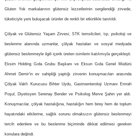
Gluten Yok markalarının glütensiz lezzetlerinin sergilendiği zirvede,
tüketiciyle yeni buluşacak ürünler de renkli bir etkinlikle tanıtıldı.
Çölyak ve Glütensiz Yaşam Zirvesi; STK temsilcileri, tıp, psikoloji ve
beslenme alanında uzmanlar, çölyak hastaları ve sosyal medyada
glütensiz beslenmeyle ilgili içerik üreten isimlerin katılımıyla gerçekleşti.
Eksim Holding Gıda Grubu Başkanı ve Eksun Gıda Genel Müdürü
Ahmet Demir’in ev sahipliği yaptığı zirvenin konuşmacıları arasında
Çölyak Vakfı Kurucusu Bihter Uydu, Gastroenteroloji Uzmanı Emrah
Poşul, Diyetisyen Serenay Bender ve Psikolog Merve Şahin yer aldı.
Konuşmacılar, çölyak hastalığına, hastalığın hem birey hem de toplum
hayatındaki etkilerine, sağlık sorunu olmaksızın glütensiz beslenmeyi
tercih edenlere ve bu beslenme biçiminde dikkat edilmesi gereken
konulara değindi.