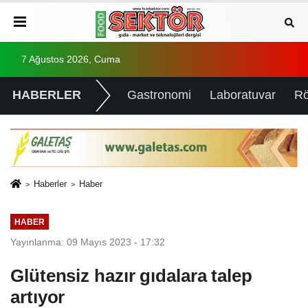
7 Ağustos 2026, Cuma
HABERLER
Gastronomi
Laboratuvar
Rö
Haberler
Haber
HABER
Yayınlanma: 09 Mayıs 2023 - 17:32
Glütensiz hazır gıdalara talep
artıyor