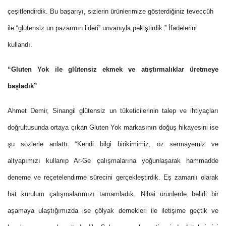
çeşitlendirdik. Bu başarıyı, sizlerin ürünlerimize gösterdiğiniz teveccüh
ile “glütensiz un pazarının lideri” unvanıyla pekiştirdik.” İfadelerini
kullandı.
“Gluten Yok ile glütensiz ekmek ve atıştırmalıklar üretmeye
başladık”
Ahmet Demir, Sinangil glütensiz un tüketicilerinin talep ve ihtiyaçları
doğrultusunda ortaya çıkan Gluten Yok markasının doğuş hikayesini ise
şu sözlerle anlattı: “Kendi bilgi birikimimiz, öz sermayemiz ve
altyapımızı kullanıp Ar-Ge çalışmalarına yoğunlaşarak hammadde
deneme ve reçetelendirme sürecini gerçekleştirdik. Eş zamanlı olarak
hat kurulum çalışmalarımızı tamamladık. Nihai ürünlerde belirli bir
aşamaya ulaştığımızda ise çölyak dernekleri ile iletişime geçtik ve