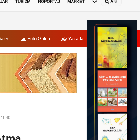
Ara
UAR
TURIZM
RÖPORTAJ
MARKET
aleri
Foto Galeri
Yazarlar
Üye Paneli
 11:40
Atma