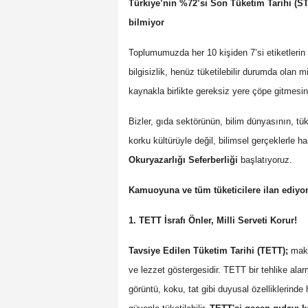
Türkiye’nin %72’si Son Tüketim Tarihi (STT
bilmiyor
Toplumumuzda her 10 kişiden 7’si etiketlerin ü
bilgisizlik, henüz tüketilebilir durumda olan
kaynakla birlikte gereksiz yere çöpe gitmesi
Bizler, gıda sektörünün, bilim dünyasının, tüke
korku kültürüyle değil, bilimsel gerçeklerle ha
Okuryazarlığı Seferberliği
başlatıyoruz.
Kamuoyuna ve tüm tüketicilere ilan ediyo
1. TETT İsrafı Önler, Milli Serveti Korur!
Tavsiye Edilen Tüketim Tarihi (TETT);
makar
ve lezzet göstergesidir. TETT bir tehlike ala
görüntü, koku, tat gibi duyusal özelliklerinde