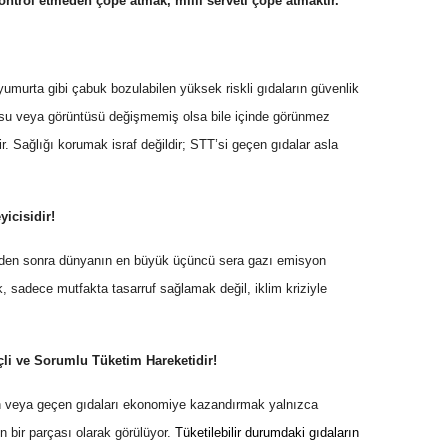
ontrol etmeden çöpe atmak, milli serveti çöpe atmaktır.
 yumurta gibi çabuk bozulabilen yüksek riskli gıdaların güvenlik
kusu veya görüntüsü değişmemiş olsa bile içinde görünmez
ilir. Sağlığı korumak israf değildir; STT’si geçen gıdalar asla
yicisidir!
in’den sonra dünyanın en büyük üçüncü sera gazı emisyon
, sadece mutfakta tasarruf sağlamak değil, iklim kriziyle
çli ve Sorumlu Tüketim Hareketidir!
n veya geçen gıdaları ekonomiye kazandırmak yalnızca
n bir parçası olarak görülüyor.
Tüketilebilir durumdaki gıdaların