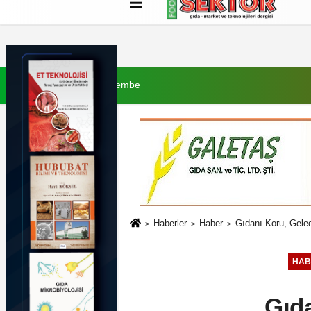
Künye
İletişim
Çerez Politikası
G
6 Ağustos 2026, Perşembe
Haberler
Haber
Gıdanı Koru, Gele
HAB
Gıd