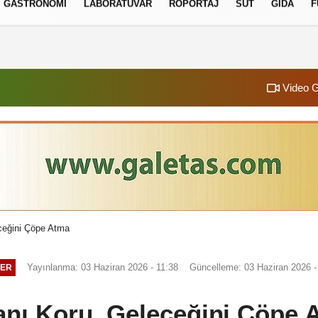
GASTRONOMI
LABORATUVAR
RÖPORTAJ
SÜT
GIDA
F
izlilik İlkeleri
Video G
ceğini Çöpe Atma
Yayınlanma: 03 Haziran 2026 - 11:38
Güncelleme: 03 Haziran 2026 -
ER
anı Koru, Geleceğini Çöpe 