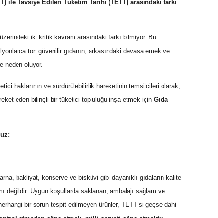
) ile Tavsiye Edilen Tüketim Tarihi (TETT) arasındaki farkı
zerindeki iki kritik kavram arasındaki farkı bilmiyor. Bu
 milyonlarca ton güvenilir gıdanın, arkasındaki devasa emek ve
ne neden oluyor.
tici haklarının ve sürdürülebilirlik hareketinin temsilcileri olarak;
reket eden bilinçli bir tüketici topluluğu inşa etmek için
Gıda
ruz:
na, bakliyat, konserve ve bisküvi gibi dayanıklı gıdaların kalite
rmı değildir. Uygun koşullarda saklanan, ambalajı sağlam ve
 herhangi bir sorun tespit edilmeyen ürünler, TETT’si geçse dahi