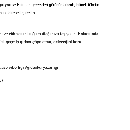
rıyoruz:
Bilimsel gerçekleri görünür kılarak, bilinçli tüketim
ını kitleselleştirelim.
imi ve etik sorumluluğu mutfağımıza taşıyalım.
Kokusunda,
si geçmiş gıdanı çöpe atma, geleceğini koru!
daseferberliği #gıdaokuryazarlığı
AR