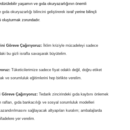
ürdürülebilir yaşamın ve gıda okuryazarlığının önemli
 gıda okuryazarlığı bilincini geliştirerek
israf yerine bilinçli
ü oluşturmak zorundadır.
rini Göreve Çağırıyoruz:
İklim kriziyle mücadeleyi sadece
daki bu gizli israfla savaşarak büyütelim.
yoruz:
Tüketicilerimize sadece fiyat odaklı değil, doğru etiket
k ve sorumluluk eğitimlerini hep birlikte verelim.
ni Göreve Çağırıyoruz:
Tedarik zincirindeki gıda kaybını önlemek
m rafları, gıda bankacılığı ve sosyal sorumluluk modelleri
kazandırılmasını sağlayacak altyapıları kuralım; ambalajlarda
ifadelere yer verelim.