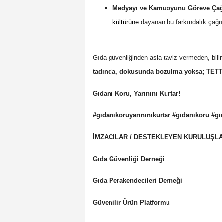
Medyayı ve Kamuoyunu Göreve Çağı
kültürüne
dayanan bu farkındalık çağrıs
Gıda güvenliğinden asla taviz vermeden, bil
tadında, dokusunda bozulma yoksa; TETT’
Gıdanı Koru, Yarınını Kurtar!
#gıdanıkoruyarınınıkurtar #gıdanıkoru #gı
İMZACILAR / DESTEKLEYEN KURULUŞL
Gıda Güvenliği Derneği
Gıda Perakendecileri Derneği
Güvenilir Ürün Platformu