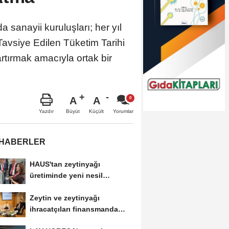
a sanayii kuruluşları; her yıl
Tavsiye Edilen Tüketim Tarihi
rtırmak amacıyla ortak bir
A
A
Büyüt
Küçült
Yazdır
Yorumlar
 HABERLER
HAUS'tan zeytinyağı
üretiminde yeni nesil
teknolojiler
Zeytin ve zeytinyağı
ihracatçıları finansmanda
kolaylık bekliyor