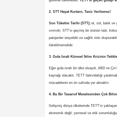
güvenle tüketilebilir.
TETT'si geçen gıdayı k
2. STT Hayat Kurtarır, Taviz Verilemez!
Son Tüketim Tarihi (STT);
et, süt, balık ve
sınırıdır. STT’si geçmiş bir ürünün tadı, ko
patojenler üreyebilir ve sağlık riski oluşturab
tüketilmemelidir.
3. Gıda İsrafı Küresel İklim Krizinin Tetikle
Eğer gıda israfı bir ülke olsaydı, ABD ve Ç
kaynağı olacaktı. TETT farkındalığı yaratmak
mücadelenin en ön safında yer almaktır.
4. Bu Bir Tasarruf Meselesinden Çok Bilin
Gelişmiş dünya ülkelerinde TETT’si yaklaşa
ekonomik değil; çevresel ve etik sorumluluğu