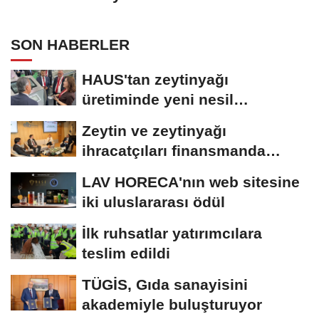
SON HABERLER
HAUS'tan zeytinyağı
üretiminde yeni nesil
teknolojiler
Zeytin ve zeytinyağı
ihracatçıları finansmanda
kolaylık bekliyor
LAV HORECA'nın web sitesine
iki uluslararası ödül
İlk ruhsatlar yatırımcılara
teslim edildi
TÜGİS, Gıda sanayisini
akademiyle buluşturuyor