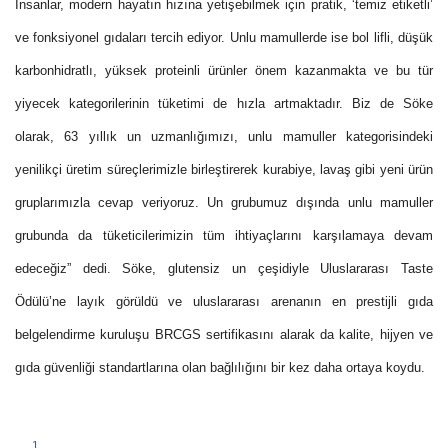
İnsanlar, modern hayatın hızına yetişebilmek için pratik, ‘temiz etiketli’
ve fonksiyonel gıdaları tercih ediyor. Unlu mamullerde ise bol lifli, düşük
karbonhidratlı, yüksek proteinli ürünler önem kazanmakta ve bu tür
yiyecek kategorilerinin tüketimi de hızla artmaktadır. Biz de Söke
olarak, 63 yıllık un uzmanlığımızı, unlu mamuller kategorisindeki
yenilikçi üretim süreçlerimizle birleştirerek kurabiye, lavaş gibi yeni ürün
gruplarımızla cevap veriyoruz. Un grubumuz dışında unlu mamuller
grubunda da tüketicilerimizin tüm ihtiyaçlarını karşılamaya devam
edeceğiz” dedi. Söke, glutensiz un çeşidiyle Uluslararası Taste
Ödülü’ne layık görüldü ve uluslararası arenanın en prestijli gıda
belgelendirme kuruluşu BRCGS sertifikasını alarak da kalite, hijyen ve
gıda güvenliği standartlarına olan bağlılığını bir kez daha ortaya koydu.