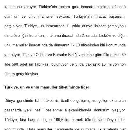
konumunu koruyor. Türkiye’nin toplam gıda ihracatının lokomotif gücü
olan un ve unlu mamuller sektörü, Türkiye’nin ihracat başarısını
perçinliyor. Türkiye, un ihracatında 11 yıldır dünya ihracat şampiyonu
olma özelliğini korurken, makarna ihracatında 2. sırada, bisküvi ve diğer
unlu mamuller ihracatında da dünyanın ilk 10 ülkesinden biri konumunda
yer alıyor. Türkiye Odalar ve Borsalar Birliği verilerine göre ülkemizde 69
ilde 598 adet un fabrikası bulunuyor ve yılda yaklaşık 15 milyon ton
üretim gerçekleşiyor.
Türkiye, un ve unlu mamuller tüketiminde lider
Dünya genelinde tahıl tüketimi, özellikle gelişmiş ve gelişmekte olan
pazarlarda yeni nesil beslenme alışkanlıklarıyla dönüşüm yaşıyor.
Türkiye, kişi başına düşen 199,6 kg ekmek tüketimiyle dünya lideri
konumunda. Unlu mamuller tüketimiyle de dünyada ilk sıralarda yer