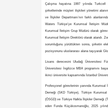
Çalışma hayatına 1997 yılında Turkcell
şirketlerinde müşteri ilişkileri yönetimi ala
ve İlişkiler Departmanı’nın farklı alanların
Waters Türkiye’ye Kurumsal İletişim Müdür
Kurumsal İletişim Grup Müdürü olarak gör
Kurumsal İletişim Direktörü olarak atandı. Zo
sorumluğunu yürüttükten sonra, şirketin ele
pozisyonunu uluslararası alana taşıyarak Glo
Lisans derecesini Uludağ Üniversitesi F
Üniversitesi İngilizce MBA programını başarıy
ikinci üniversite kapsamında İstanbul Ünive
Profesyonel görevlerinin yanında Kurumsal İl
Derneği (SKD Türkiye), Türkiye Kurumsal 
(ÖSGD) ve Türkiye Halkla İlişkiler Derneği (T
eden Funda Küçükosmanoğlu, 2025 yılında