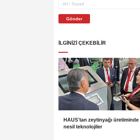
Gönder
İLGINIZI ÇEKEBILIR
HAUS'tan zeytinyağı üretiminde
nesil teknolojiler