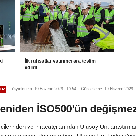
ki
İlk ruhsatlar yatırımcılara teslim
edildi
Yayınlanma: 19 Haziran 2026 - 10:54
Güncelleme: 19 Haziran 2026 -
ER
yeniden İSO500'ün değişmez
cilerinden ve ihracatçılarından Ulusoy Un, araştırman
ıksız yer almaya devam ediyor. Ulusoy Un, Türkiye’n