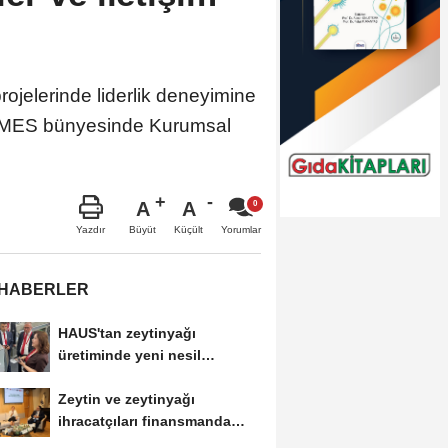
rojelerinde liderlik deneyimine
DİMES bünyesinde Kurumsal
A
A
Büyüt
Küçült
Yazdır
Yorumlar
 HABERLER
HAUS'tan zeytinyağı
üretiminde yeni nesil
teknolojiler
Zeytin ve zeytinyağı
ihracatçıları finansmanda
kolaylık bekliyor