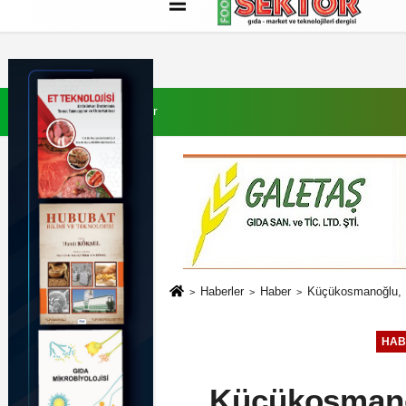
Künye
İletişim
Çerez Politikası
G
9 Ağustos 2026, Pazar
Haberler
Haber
Küçükosmanoğlu, Di
HAB
Küçükosmanoğ