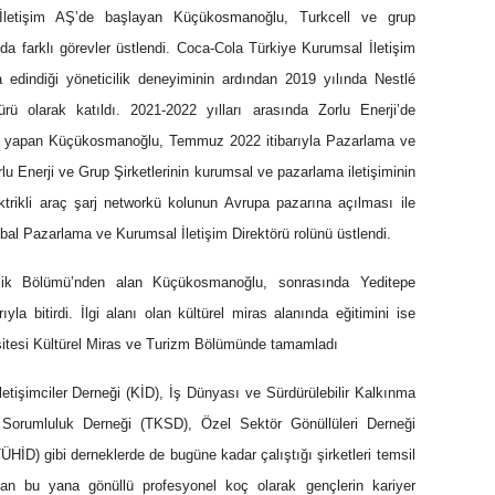
 İletişim AŞ’de başlayan Küçükosmanoğlu, Turkcell ve grup
nında farklı görevler üstlendi. Coca-Cola Türkiye Kurumsal İletişim
da edindiği yöneticilik deneyiminin ardından 2019 yılında Nestlé
ü olarak katıldı. 2021-2022 yılları arasında Zorlu Enerji’de
ev yapan Küçükosmanoğlu, Temmuz 2022 itibarıyla Pazarlama ve
rlu Enerji ve Grup Şirketlerinin kurumsal ve pazarlama iletişiminin
ktrikli araç şarj networkü kolunun Avrupa pazarına açılması ile
bal Pazarlama ve Kurumsal İletişim Direktörü rolünü üstlendi.
izik Bölümü’nden alan Küçükosmanoğlu, sonrasında Yeditepe
la bitirdi. İlgi alanı olan kültürel miras alanında eğitimini ise
rsitesi Kültürel Miras ve Turizm Bölümünde tamamladı
etişimciler Derneği (KİD), İş Dünyası ve Sürdürülebilir Kalkınma
Sorumluluk Derneği (TKSD), Özel Sektör Gönüllüleri Derneği
ÜHİD) gibi derneklerde de bugüne kadar çalıştığı şirketleri temsil
n bu yana gönüllü profesyonel koç olarak gençlerin kariyer