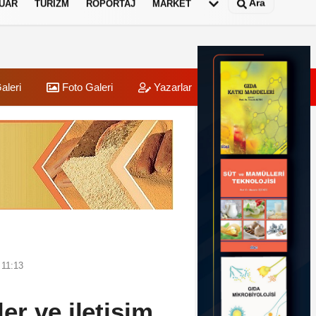
Ara
UAR
TURIZM
RÖPORTAJ
MARKET
aleri
Foto Galeri
Yazarlar
Üye Paneli
 11:13
r ve iletişim