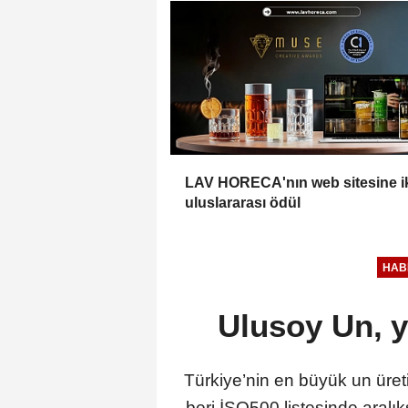
LAV HORECA'nın web sitesine i
uluslararası ödül
HAB
Ulusoy Un, 
Türkiye’nin en büyük un üreti
beri İSO500 listesinde aral