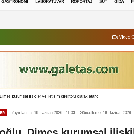
GASTRONOMI
LABORATUVAR
RÖPORTAJ
SÜT
GIDA
F
izlilik İlkeleri
Video G
mes kurumsal ilişkiler ve iletişim direktörü olarak atandı
Yayınlanma: 19 Haziran 2026 - 11:03
Güncelleme: 19 Haziran 2026 -
ER
lu, Dimes kurumsal ilişkile