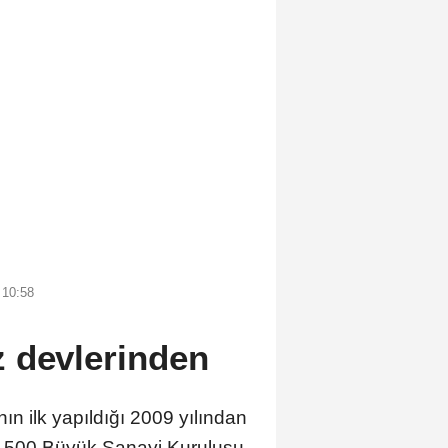
 10:58
 devlerinden
ın ilk yapıldığı 2009 yılından
in 500 Büyük Sanayi Kuruluşu