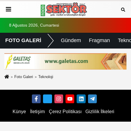
8 Ağustos 2026, Cumartesi
FOTO GALERİ
Gündem
Fragman
Tekno
Foto Galeri
Teknoloji
Künye
İletişim
Çerez Politikası
Gizlilik İlkeleri