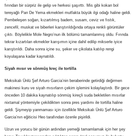
fırından bir sürpriz ile gelip ve herkesi şaşırttı. Mis gibi kokan bol
tereyağlı Pan De Yema ekmekleri mutfakta büyük ilgi odağı haline geldi.
Pembeleşen soğan, kızartılmış badem, susam, ceviz ve fıstık,
zencefil, muskat ve biberleri karıştırıldığında ortaya renkli görüntüler
çıktı. Böylelikle Mole Negro’nun ilk bölümü tamamlanmış oldu. Fırında
tekrar kızartılan ekmekler karışımın içine dahil edilip mikserle iyice
karıştırıldı. Daha sonra içine su, şeker ve çikolata katılıp rengi
koyulaşana kadar kaynatıldı.
Siyah mısır ve sönmüş kreç ile tortilla
Meksikalı
Ünlü Şef Arturo Garcia’nin beraberinde getirdiği değirmen
makinesi kuru ve siyah mısırların çekim işlemini kolaylaştırdı. Bir gece
önceden 10 dakika kaynatılıp sönmüş kireçli suda bekletilen mısırlar
nixtamal yöntemiyle çekildikten sonra pres yardımı ile tortilla haline
geldi. Şişmeyip yanmaması için özellikle
Meksikalı
Ünlü Şef Arturo
Garcia’nın eğiticisi Heo tarafından özenle pişirildi.
Uzun ve yorucu bir günün ardından yemeği tamamlamak için her şey