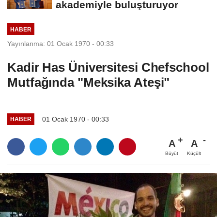
akademiyle buluşturuyor
HABER
Yayınlanma: 01 Ocak 1970 - 00:33
Kadir Has Üniversitesi Chefschool
Mutfağında "Meksika Ateşi"
01 Ocak 1970 - 00:33
HABER
A
A
Büyüt
Küçült