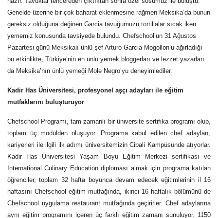
hazır. Tavuklar tencereden çıktıktan sonra özel sosumuz ile buluştu.
Genelde üzerine bir çok baharat eklenmesine rağmen
Meksika
’da bunun
gereksiz olduğuna değinen Garcia tavuğumuzu tortillalar sıcak iken
yememiz konusunda tavsiyede bulundu. Chefschool’un 31 Ağustos
Pazartesi günü
Meksikalı
ünlü şef Arturo Garcia Mogollon’u ağırladığı
bu etkinlikte, Türkiye’nin en ünlü yemek bloggerları ve lezzet yazarları
da
Meksika
’nın ünlü yemeği Mole Negro’yu deneyimlediler.
Kadir Has Üniversitesi, profesyonel aşçı adayları ile
eğitim
mutfaklarını buluşturuyor
Chefschool Programı, tam zamanlı bir üniversite sertifika programı olup,
toplam üç modülden oluşuyor. Programa kabul edilen chef adayları,
kariyerleri ile ilgili ilk adımı üniversitemizin Cibali Kampüsünde atıyorlar.
Kadir Has Üniversitesi Yaşam Boyu Eğitim Merkezi sertifikası ve
International Culinary Education diploması almak için programa katılan
öğrenciler, toplam 32 hafta boyunca devam edecek eğitimlerinin il 16
haftasını Chefschool eğitim mutfağında, ikinci 16 haftalık bölümünü de
Chefschool uygulama restaurant mutfağında geçirirler. Chef adaylarına
aynı eğitim programını içeren üç farklı eğitim zamanı sunuluyor. 1150