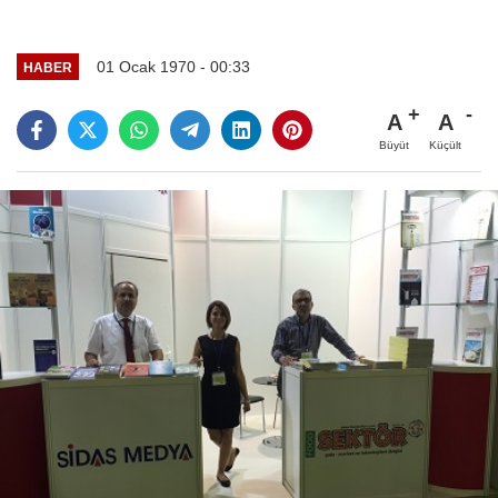
01 Ocak 1970 - 00:33
HABER
A
A
Büyüt
Küçült