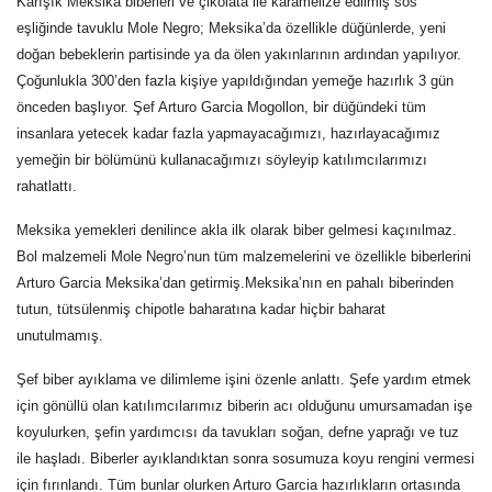
Karışık
Meksika
biberleri ve çikolata ile karamelize edilmiş sos
eşliğinde tavuklu Mole Negro;
Meksika
’da özellikle düğünlerde, yeni
doğan bebeklerin partisinde ya da ölen yakınlarının ardından yapılıyor.
Çoğunlukla 300’den fazla kişiye yapıldığından yemeğe hazırlık 3 gün
önceden başlıyor. Şef Arturo Garcia Mogollon, bir düğündeki tüm
insanlara yetecek kadar fazla yapmayacağımızı, hazırlayacağımız
yemeğin bir bölümünü kullanacağımızı söyleyip katılımcılarımızı
rahatlattı.
Meksika
yemekleri denilince akla ilk olarak biber gelmesi kaçınılmaz.
Bol malzemeli Mole Negro’nun tüm malzemelerini ve özellikle biberlerini
Arturo Garcia
Meksika
’dan getirmiş.
Meksika
’nın en pahalı biberinden
tutun, tütsülenmiş chipotle baharatına kadar hiçbir baharat
unutulmamış.
Şef biber ayıklama ve dilimleme işini özenle anlattı. Şefe yardım etmek
için gönüllü olan katılımcılarımız biberin acı olduğunu umursamadan işe
koyulurken, şefin yardımcısı da tavukları soğan, defne yaprağı ve tuz
ile haşladı. Biberler ayıklandıktan sonra sosumuza koyu rengini vermesi
için fırınlandı. Tüm bunlar olurken Arturo Garcia hazırlıkların ortasında