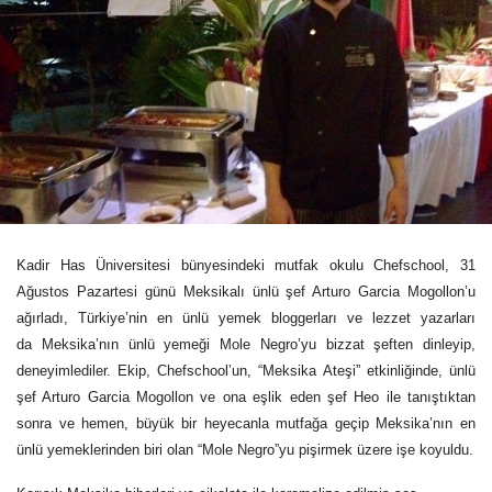
Kadir Has Üniversitesi bünyesindeki mutfak okulu Chefschool, 31
Ağustos Pazartesi günü
Meksikalı
ünlü şef Arturo Garcia Mogollon’u
ağırladı, Türkiye’nin en ünlü yemek bloggerları ve lezzet yazarları
da
Meksika
’nın ünlü yemeği Mole Negro’yu bizzat şeften dinleyip,
deneyimlediler. Ekip, Chefschool’un, “
Meksika
Ateşi
” etkinliğinde, ünlü
şef Arturo Garcia Mogollon ve ona eşlik eden şef Heo ile tanıştıktan
sonra ve hemen, büyük bir heyecanla mutfağa geçip
Meksika
’nın en
ünlü yemeklerinden biri olan “Mole Negro”yu pişirmek üzere işe koyuldu.