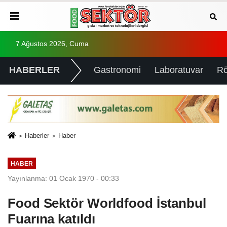
7 Ağustos 2026, Cuma
HABERLER
Gastronomi
Laboratuvar
Rö
Haberler
Haber
HABER
Yayınlanma: 01 Ocak 1970 - 00:33
Food Sektör Worldfood İstanbul
Fuarına katıldı