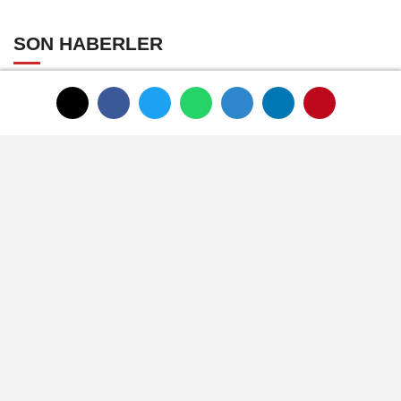
SON HABERLER
HAUS'tan zeytinyağı
üretiminde yeni nesil
teknolojiler
Zeytin ve zeytinyağı
ihracatçıları finansmanda
kolaylık bekliyor
LAV HORECA'nın web sitesine
iki uluslararası ödül
İlk ruhsatlar yatırımcılara
teslim edildi
TÜGİS, Gıda sanayisini
akademiyle buluşturuyor