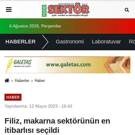
6 Ağustos 2026, Perşembe
HABERLER
Gastronomi
Laboratuvar
Rö
Haberler
Haber
HABER
Yayınlanma: 12 Mayıs 2023 - 16:43
Filiz, makarna sektörünün en
itibarlısı seçildi