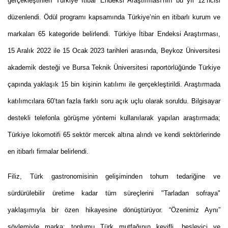
gerçekleştirilen Türkiye İtibar Endeksi Araştırması'nın bu yıl 12’ncisi
düzenlendi. Ödül programı kapsamında Türkiye’nin en itibarlı kurum ve
markaları 65 kategoride belirlendi. Türkiye İtibar Endeksi Araştırması,
15 Aralık 2022 ile 15 Ocak 2023 tarihleri arasında, Beykoz Üniversitesi
akademik desteği ve Bursa Teknik Üniversitesi raportörlüğünde Türkiye
çapında yaklaşık 15 bin kişinin katılımı ile gerçekleştirildi. Araştırmada
katılımcılara 60’tan fazla farklı soru açık uçlu olarak soruldu. Bilgisayar
destekli telefonla görüşme yöntemi kullanılarak yapılan araştırmada;
Türkiye lokomotifi 65 sektör mercek altına alındı ve kendi sektörlerinde
en itibarlı firmalar belirlendi.
Filiz, Türk gastronomisinin gelişiminden tohum tedariğine ve
sürdürülebilir üretime kadar tüm süreçlerini "Tarladan sofraya"
yaklaşımıyla bir özen hikayesine dönüştürüyor. “Özenimiz Aynı”
söylemiyle marka; toplumu Türk mutfağının keyifli, besleyici ve