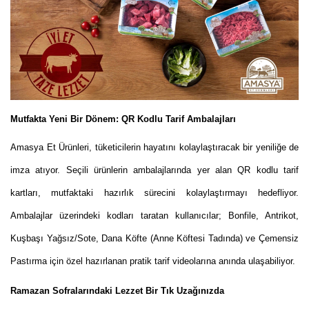
Mutfakta Yeni Bir Dönem: QR Kodlu Tarif Ambalajları
Amasya Et Ürünleri, tüketicilerin hayatını kolaylaştıracak bir yeniliğe de
imza atıyor. Seçili ürünlerin ambalajlarında yer alan QR kodlu tarif
kartları, mutfaktaki hazırlık sürecini kolaylaştırmayı hedefliyor.
Ambalajlar üzerindeki kodları taratan kullanıcılar; Bonfile, Antrikot,
Kuşbaşı Yağsız/Sote, Dana Köfte (Anne Köftesi Tadında) ve Çemensiz
Pastırma için özel hazırlanan pratik tarif videolarına anında ulaşabiliyor.
Ramazan Sofralarındaki Lezzet Bir Tık Uzağınızda