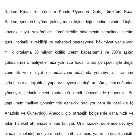
Badem Pınarı Su Yönetim Kurulu Üyesi ve Satış Direktörü Kaan
Badem, şirketin büyüme yaklaşımına ilişkin değerlendirmesinde: “Doğal
kaynak suyu sektöründe sürdürülebilir büyümenin temelinde üretim
gücü, tedarik sürekliliği ve sahadaki operasyonel hâkimiyet yer alıyor.
Yıllık ortalama 30 milyon kolilik üretim kapasitemiz ve 300’ü aşkın
çalışanımızla faaliyetlerimizi yalnızca hacim artışı perspektifiyle değil,
verimlilik ve maliyet optimizasyonu odağında yürütüyoruz. Tamamı
şirketimize ait lojistik altyapımız sayesinde dağıtım süreçlerini doğrudan
yönetiyor, tedarik zinciri kontrolünü kendi bünyemizde tutuyoruz. Bu
yapı, hem maliyet yönetiminde esneklik sağlıyor hem de özellikle İç
Anadolu ve Güneydoğu Anadolu gibi stratejik bölgelerde daha hızlı ve
etkin hareket etmemize imkân tanıyor. Önümüzdeki dönemde devreye
almayı planladığımız yeni üretim hattı ve tesis yatırımlarıyla kapasite