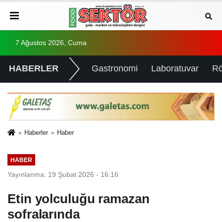
7 Ağustos 2026, Cuma
HABERLER
Gastronomi
Laboratuvar
Rö
Haberler
Haber
HABER
Yayınlanma: 19 Şubat 2026 - 16:16
Etin yolculuğu ramazan
sofralarında