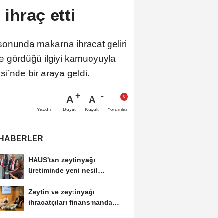
ihraç etti
 sonunda makarna ihracat geliri
te gördüğü ilgiyi kamuoyuyla
’nde bir araya geldi.
A
A
Büyüt
Küçült
Yazdır
Yorumlar
 HABERLER
HAUS'tan zeytinyağı
üretiminde yeni nesil
teknolojiler
Zeytin ve zeytinyağı
ihracatçıları finansmanda
kolaylık bekliyor