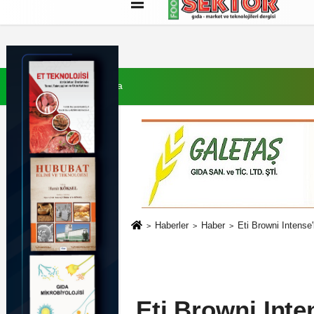
Künye
İletişim
Çerez Politikası
G
7 Ağustos 2026, Cuma
Haberler
Haber
Eti Browni Intense
Eti Browni Int