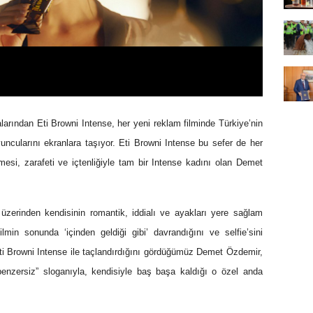
arından Eti Browni Intense, her yeni reklam filminde Türkiye’nin
yuncularını ekranlara taşıyor. Eti Browni Intense bu sefer de
her
mesi, zarafeti ve içtenliğiyle tam bir Intense kadını olan Demet
zerinden kendisinin romantik, iddialı ve ayakları yere sağlam
lmin sonunda ‘içinden geldiği gibi’ davrandığını ve selfie’sini
ti Browni Intense ile taçlandırdığını gördüğümüz Demet Özdemir,
benzersiz” sloganıyla, kendisiyle baş başa kaldığı o özel anda