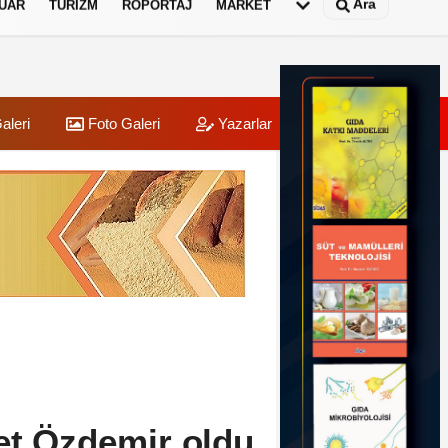
Ara
UAR
TURIZM
RÖPORTAJ
MARKET
aleri
Foto Galeri
Yazarlar
Üye Paneli
et Özdemir oldu