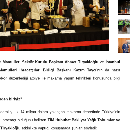
e Mamulleri Sektör Kurulu Başkanı
Ahmet Tiryakioğlu
ve
İstanbul
mulleri İhracatçıları Birliği Başkanı
Kazım Taycı
’nın da hazır
kkor
düzenlediği atölye ile makarna yapım teknikleri konusunda bilgi
nden biriyiz”
acmi yıllık 14 milyar dolara yaklaşan makarna ticaretinde Türkiye’nin
 ihracatçı olduğunu belirten
TİM Hububat Bakliyat Yağlı Tohumlar ve
Tiryakioğlu
etkinlikte yaptığı konuşmada
şunları söyledi: