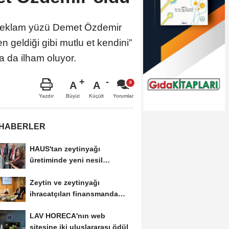
i reklam yüzü Demet Özdemir
geldiği gibi mutlu et kendini”
a da ilham oluyor.
A
A
Büyüt
Küçült
Yazdır
Yorumlar
 HABERLER
HAUS'tan zeytinyağı
üretiminde yeni nesil
teknolojiler
Zeytin ve zeytinyağı
ihracatçıları finansmanda
kolaylık bekliyor
LAV HORECA'nın web
sitesine iki uluslararası ödül