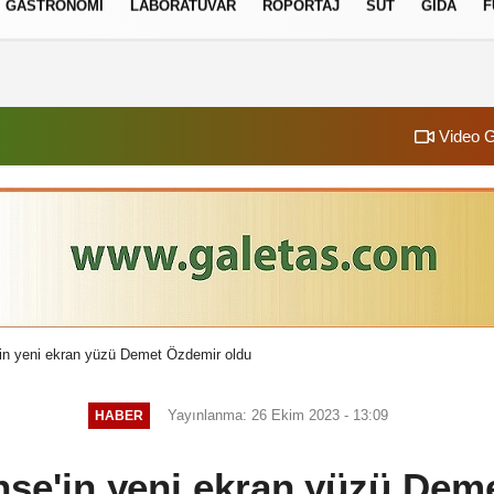
GASTRONOMI
LABORATUVAR
RÖPORTAJ
SÜT
GIDA
F
izlilik İlkeleri
Video G
'in yeni ekran yüzü Demet Özdemir oldu
Yayınlanma: 26 Ekim 2023 - 13:09
HABER
ense'in yeni ekran yüzü Dem