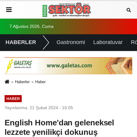
7 Ağustos 2026, Cuma
HABERLER
Gastronomi
Laboratuvar
Rö
Haberler
Haber
HABER
Yayınlanma: 21 Şubat 2024 - 16:05
English Home'dan geleneksel
lezzete yenilikçi dokunuş