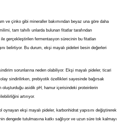
um ve çinko gibi mineraller bakımından beyaz una göre daha
limi, tam tahıllı unlarda bulunan fitatlar tarafından
 ile gerçekleştirilen fermentasyon sürecinin bu fitatları
ğını belirtiyor. Bu durum, ekşi mayalı pideleri besin değerleri
irim sorunlarına neden olabiliyor. Ekşi mayalı pideler, ticari
ay sindirilirken, prebiyotik özellikleri sayesinde bağırsak
n oluşturduğu asidik pH, hamur içerisindeki proteinlerin
bilirliğini artırıyor.
l oynayan ekşi mayalı pideler, karbonhidrat yapısını değiştirerek
inin dengede tutulmasına katkı sağlıyor ve uzun süre tok kalmayı