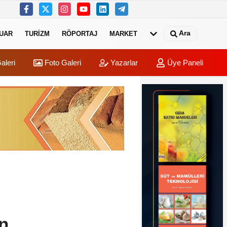
Ara
UAR
TURIZM
RÖPORTAJ
MARKET
aleri
Foto Galeri
Yazarlar
Üye Paneli
in