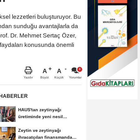
sel lezzetleri buluşturuyor. Bu
sından sunduğu avantajlarla da
rof. Dr. Mehmet Sertaç Özer,
an faydaları konusunda önemli
A
A
Büyüt
Küçült
Yazdır
Yorumlar
 HABERLER
HAUS'tan zeytinyağı
üretiminde yeni nesil
teknolojiler
Zeytin ve zeytinyağı
ihracatçıları finansmanda