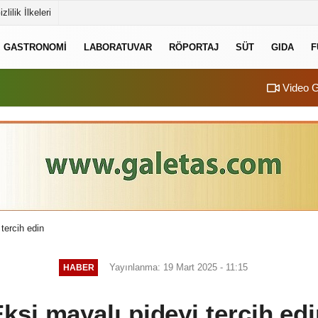
izlilik İlkeleri
GASTRONOMI
LABORATUVAR
RÖPORTAJ
SÜT
GIDA
F
Video G
tercih edin
Yayınlanma: 19 Mart 2025 - 11:15
HABER
kşi mayalı pideyi tercih ed