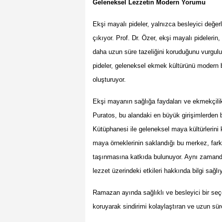
Geleneksel Lezzetin Modern Yorumu
Ekşi mayalı pideler, yalnızca besleyici değer
çıkıyor. Prof. Dr. Özer, ekşi mayalı pideleri
daha uzun süre tazeliğini koruduğunu vurgul
pideler, geleneksel ekmek kültürünü modern bes
oluşturuyor.
Ekşi mayanın sağlığa faydaları ve ekmekçili
Puratos, bu alandaki en büyük girişimlerden 
Kütüphanesi ile geleneksel maya kültürlerini 
maya örneklerinin saklandığı bu merkez, fark
taşınmasına katkıda bulunuyor. Aynı zamand
lezzet üzerindeki etkileri hakkında bilgi sağlıy
Ramazan ayında sağlıklı ve besleyici bir seçe
koruyarak sindirimi kolaylaştıran ve uzun sür