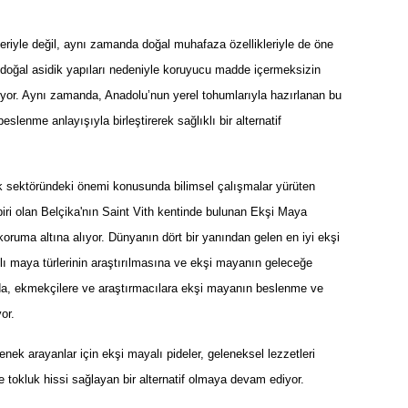
leriyle değil, aynı zamanda doğal muhafaza özellikleriyle de öne
n, doğal asidik yapıları nedeniyle koruyucu madde içermeksizin
uyor. Aynı zamanda, Anadolu’nun yerel tohumlarıyla hazırlanan bu
lenme anlayışıyla birleştirerek sağlıklı bir alternatif
k sektöründeki önemi konusunda bilimsel çalışmalar yürüten
biri olan Belçika'nın Saint Vith kentinde bulunan Ekşi Maya
koruma altına alıyor. Dünyanın dört bir yanından gelen en iyi ekşi
lı maya türlerinin araştırılmasına ve ekşi mayanın geleceğe
a, ekmekçilere ve araştırmacılara ekşi mayanın beslenme ve
or.
nek arayanlar için ekşi mayalı pideler, geleneksel lezzetleri
e tokluk hissi sağlayan bir alternatif olmaya devam ediyor.