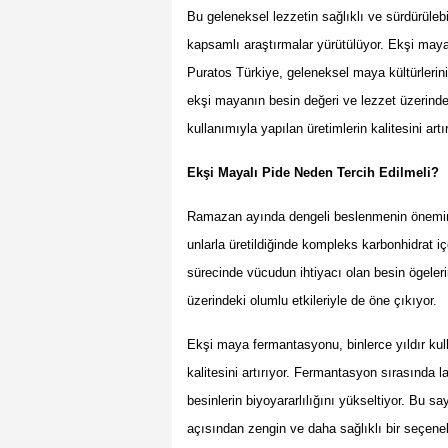
Bu geleneksel lezzetin sağlıklı ve sürdürülebi
kapsamlı araştırmalar yürütülüyor. Ekşi maya
Puratos Türkiye, geleneksel maya kültürlerin
ekşi mayanın besin değeri ve lezzet üzerinde
kullanımıyla yapılan üretimlerin kalitesini ar
Ekşi Mayalı Pide Neden Tercih Edilmeli?
Ramazan ayında dengeli beslenmenin önemine 
unlarla üretildiğinde kompleks karbonhidrat iç
sürecinde vücudun ihtiyacı olan besin ögeler
üzerindeki olumlu etkileriyle de öne çıkıyor.
Ekşi maya fermantasyonu, binlerce yıldır kull
kalitesini artırıyor. Fermantasyon sırasında la
besinlerin biyoyararlılığını yükseltiyor. Bu sa
açısından zengin ve daha sağlıklı bir seçenek