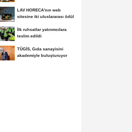
kolaylık bekliyor
LAV HORECA'nın web
sitesine iki uluslararası ödül
İlk ruhsatlar yatırımcılara
teslim edildi
TÜGİS, Gıda sanayisini
akademiyle buluşturuyor