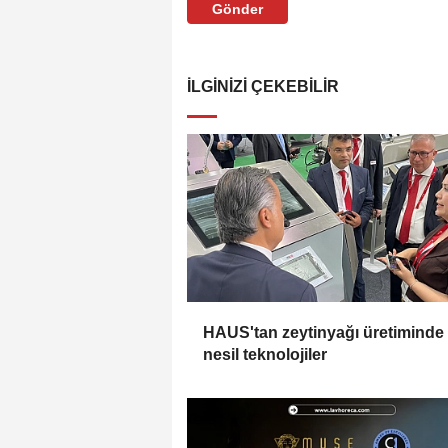
Gönder
İLGINIZI ÇEKEBILIR
HAUS'tan zeytinyağı üretiminde
nesil teknolojiler