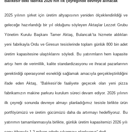
Balıkesir’deki fabrika 2026’nın ilk çeyreğinde devreye alınacak
2025 yılının şirket için üretim altyapısının yeniden ölçeklendirildiği ve
geleceğe hazırlandığı bir yıl olduğunu söyleyen Aktaşlar Lezzet Grubu
Yönetim Kurulu Başkanı Tamer Aktaş, Bulancak’ta hizmete aldıkları
yeni fabrikayla Ordu ve Giresun tesislerinde toplam günlük 800 bin adet
üretim kapasitesine ulaştıklarını söyledi. Bu yatırımların hem kapasite
artışı hem de verimlilik, kalite standardizasyonu ve ihracat pazarlarının
gerektirdiği operasyonel esnekliği sağlamak amacıyla gerçekleştirildiğini
ifade eden Aktaş, “Balıkesir’de faaliyete geçecek olan yeni pizza
fabrikamızın makine parkuru kurulum süreci devam ediyor. 2026 yılının
ilk çeyreği sonunda devreye almayı planladığımız tesisle birlikte ürün
portföyümüzü ve üretim gücümüzü daha da artırmayı hedefliyoruz. Bu
yatırımın tamamlanmasıyla birlikte, günlük üretim kapasitemizi 2026 yılı
sonu itibarıyla 1.2 milyon adede çıkarmayı planlıyoruz” dedi.