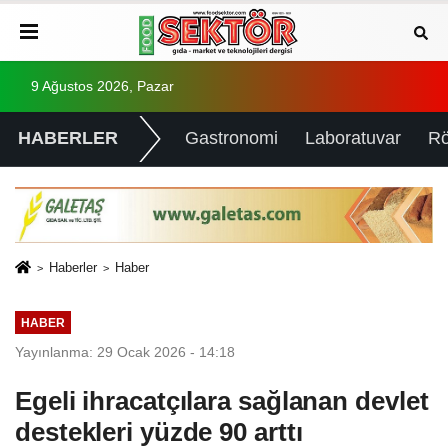
9 Ağustos 2026, Pazar
HABERLER
Gastronomi
Laboratuvar
Rö
Haberler
Haber
HABER
Yayınlanma: 29 Ocak 2026 - 14:18
Egeli ihracatçılara sağlanan devlet
destekleri yüzde 90 arttı