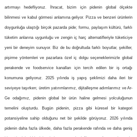
artırmayı hedefliyoruz. İhracat, bizim için pidenin global ölçekte
bilinmesi ve kabul görmesi anlamına geliyor. Pizza ve benzeri ürünlerin
doygunluğa ulaştığı birçok pazarda pide; formu, paylaşım kültürü, farklı
tüketim anlarına uygunluğu ve zengin iç harç alternatifleriyle tüketiciye
yeni bir deneyim sunuyor. Biz de bu doğrultuda farklı boyutlar, şekiller,
pişirme yöntemleri ve pazarlara özel iç dolgu seçeneklerimizle global
perakende ve foodservice kanalları için tercih edilen bir iş ortağı
konumuna geliyoruz. 2025 yılında iş yapış şeklimizi daha ileri bir
seviyeye taşırken; üretim yatırımlarımız, dijitalleşme adımlarımız ve Ar-
Ge odağımız, pidenin global bir ürün haline gelmesi yolculuğunun
temelini oluşturdu. Bugün pidenin, pizza gibi küresel bir kategori
potansiyeline sahip olduğunu net bir şekilde görüyoruz. 2026 yılında
pidenin daha fazla ülkede, daha fazla perakende rafında ve daha geniş