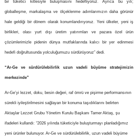
bir tüketici kitlesiyle buluşmasını hedefliyoruz. Ayrıca bu yılı;
globalleşme, markalaşma ve ölçeklenme adımlarımızın daha görünür
hale geldiği bir dönem olarak konumlandırıyoruz. Yeni ülkeler, yeni iş
birlikleri, olası yurt dışı üretim yatırımları ve pazara özel ürün
çözümlerimizle pidenin dünya mutfaklarında kalıcı bir yer edinmesi
hedefi doğrultusunda yolculuğumuzu sürdürüyoruz” dedi.
“Ar-Ge ve sürdürülebilirlik uzun vadeli büyüme stratejimizin
merkezinde”
Ar-Ge’yi lezzet, doku, besin değeri, raf ömrü ve pişirme performansının
sürekli iyileştirilmesini sağlayan bir konuma taşıdıklarını belirten
Aktaşlar Lezzet Grubu Yönetim Kurulu Başkanı Tamer Aktaş, şu
ifadeleri kullandı: “2026 yılında tüketiciyle buluşturmayı planladığımız
yeni ürünler bulunuyor. Ar-Ge ve sürdürülebilirlik, uzun vadeli büyüme