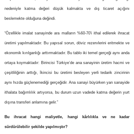
nedeniyle katma değeri düşük kalmakta ve dış ticaret açığını
beslemekte olduğuna değindi.
“Özellikle imalat sanayinde ara malların %60-70'i ithal edilerek ihracat
üretimi yapılmaktadır. Bu yapısal sorun, döviz rezervlerini eritmekte ve
ekonomik kırılganlığı arttırmaktadır. Bu tablo iki temel gerçeği aynı anda
ortaya koymaktadır: Birincisi Türkiye’de ana sanayinin üretim hacmi ve
çeşitliliğinin arttığı, İkincisi bu üretimi besleyen yerli tedarik zincirinin
aynı hızda güçlenemediği gerçeğidir. Ana sanayi büyürken yan sanayide
ithalata bağımlılık artıyorsa, bu durum uzun vadede katma değerin yurt
dışına transferi anlamına gelir.”
Bu ihracat hangi maliyetle, hangi kârlılıkla ve ne kadar
sürdürülebilir şekilde yapılmıştır?