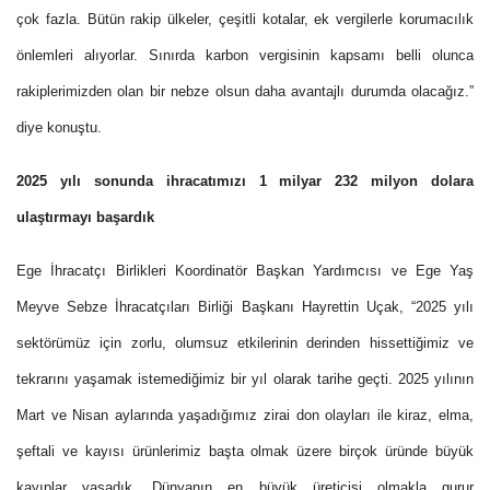
çok fazla. Bütün rakip ülkeler, çeşitli kotalar, ek vergilerle korumacılık
önlemleri alıyorlar. Sınırda karbon vergisinin kapsamı belli olunca
rakiplerimizden olan bir nebze olsun daha avantajlı durumda olacağız.”
diye konuştu.
2025 yılı sonunda ihracatımızı 1 milyar 232 milyon dolara
ulaştırmayı başardık
Ege İhracatçı Birlikleri Koordinatör Başkan Yardımcısı ve Ege Yaş
Meyve Sebze İhracatçıları Birliği Başkanı Hayrettin Uçak, “2025 yılı
sektörümüz için zorlu, olumsuz etkilerinin derinden hissettiğimiz ve
tekrarını yaşamak istemediğimiz bir yıl olarak tarihe geçti. 2025 yılının
Mart ve Nisan aylarında yaşadığımız zirai don olayları ile kiraz, elma,
şeftali ve kayısı ürünlerimiz başta olmak üzere birçok üründe büyük
kayıplar yaşadık. Dünyanın en büyük üreticisi olmakla gurur