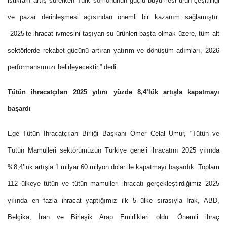
istikrarlı artış sürerken Türk somonunun güçlü büyümesi ürün çeşitliliği
ve pazar derinleşmesi açısından önemli bir kazanım sağlamıştır.
2025’te ihracat ivmesini taşıyan su ürünleri başta olmak üzere, tüm alt
sektörlerde rekabet gücünü artıran yatırım ve dönüşüm adımları, 2026
performansımızı belirleyecektir.” dedi.
Tütün ihracatçıları 2025 yılını yüzde 8,4’lük artışla kapatmayı
başardı
Ege Tütün İhracatçıları Birliği Başkanı Ömer Celal Umur, “Tütün ve
Tütün Mamulleri sektörümüzün Türkiye geneli ihracatını 2025 yılında
%8,4’lük artışla 1 milyar 60 milyon dolar ile kapatmayı başardık. Toplam
112 ülkeye tütün ve tütün mamulleri ihracatı gerçekleştirdiğimiz 2025
yılında en fazla ihracat yaptığımız ilk 5 ülke sırasıyla Irak, ABD,
Belçika, İran ve Birleşik Arap Emirlikleri oldu. Önemli ihraç