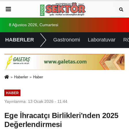
8 Ağustos 2026, Cumartesi
HABERLER
Gastronomi
Laboratuvar
Rö
Haberler
Haber
HABER
Yayınlanma: 13 Ocak 2026 - 11:44
Ege İhracatçı Birlikleri'nden 2025
Değerlendirmesi