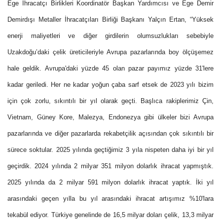
Ege İhracatçı Birlikleri Koordinatör Başkan Yardımcısı ve Ege Demir
Demirdışı Metaller İhracatçıları Birliği Başkanı Yalçın Ertan, “Yüksek
enerji maliyetleri ve diğer girdilerin olumsuzlukları sebebiyle
Uzakdoğu’daki çelik üreticileriyle Avrupa pazarlarında boy ölçüşemez
hale geldik. Avrupa'daki yüzde 45 olan pazar payımız yüzde 31'lere
kadar geriledi. Her ne kadar yoğun çaba sarf etsek de 2023 yılı bizim
için çok zorlu, sıkıntılı bir yıl olarak geçti. Başlıca rakiplerimiz Çin,
Vietnam, Güney Kore, Malezya, Endonezya gibi ülkeler bizi Avrupa
pazarlarında ve diğer pazarlarda rekabetçilik açısından çok sıkıntılı bir
sürece soktular. 2025 yılında geçtiğimiz 3 yıla nispeten daha iyi bir yıl
geçirdik. 2024 yılında 2 milyar 351 milyon dolarlık ihracat yapmıştık.
2025 yılında da 2 milyar 591 milyon dolarlık ihracat yaptık
. İki yıl
arasındaki geçen yılla bu yıl arasındaki ihracat artışımız %10'lara
tekabül ediyor. Türkiye genelinde de 16,5 milyar doları çelik, 13,3 milyar