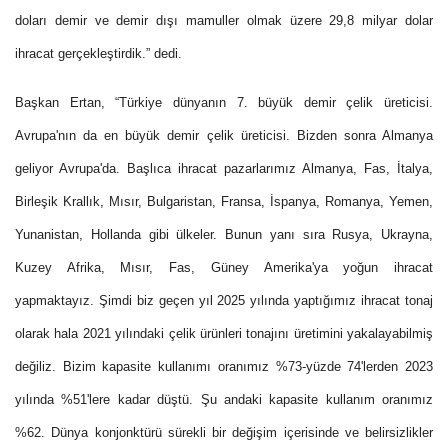
doları demir ve demir dışı mamuller olmak üzere 29,8 milyar dolar
ihracat gerçekleştirdik.” dedi.
Başkan Ertan, “Türkiye dünyanın 7. büyük demir çelik üreticisi.
Avrupa'nın da en büyük demir çelik üreticisi. Bizden sonra Almanya
geliyor Avrupa'da. Başlıca ihracat pazarlarımız Almanya, Fas, İtalya,
Birleşik Krallık, Mısır, Bulgaristan, Fransa, İspanya, Romanya, Yemen,
Yunanistan, Hollanda gibi ülkeler. Bunun yanı sıra Rusya, Ukrayna,
Kuzey Afrika, Mısır, Fas, Güney Amerika'ya yoğun ihracat
yapmaktayız. Şimdi biz geçen yıl 2025 yılında yaptığımız ihracat tonaj
olarak hala 2021 yılındaki çelik ürünleri tonajını üretimini yakalayabilmiş
değiliz. Bizim kapasite kullanımı oranımız %73-yüzde 74'lerden 2023
yılında %51'lere kadar düştü. Şu andaki kapasite kullanım oranımız
%62. Dünya konjonktürü sürekli bir değişim içerisinde ve belirsizlikler