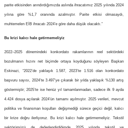
parite etkisinden arındırdığımızda aslında ihracatımız 2025 yılında 2024
yılına göre %1,7 oranında azalmıştır. Parite etkisi olmasaydı,
muhtemelen EİB ihracatı 2024’e göre daha düşük olacaktı.”
Bu krizi kalıcı hale getirmemeliyiz
2022–2025 dönemindeki konkordato rakamlarının reel sektördeki
bozulmanın hızını net biçimde ortaya koyduğunu söyleyen Başkan
Eskinazi, “2022’de yaklaşık 1.587, 2023’te 1.516 olan konkordato
başvuru sayısı, 2024’te 3.497’ye çıkarak bir yılda yaklaşık %130 artış
göstermiştir; 2025’te ise henüz yıl tamamlanmadan, sadece ilk 9 ayda
4.424 dosya açılarak 2024’ün tamamı aşılmıştır. 2025 verileri, mevcut
politika ve finansman koşulları değişmediği sürece
geçici değil,
kalıcı
bir krize doğru ilerliyoruz. Bu krizi kalıcı hale getirmemeliyiz.
Tekstil
sektörümüzü de değerlendirdiğimde 2025 yılında tekstil ve