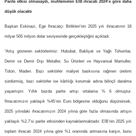
Parite etkisi olmasaydı, muhtemelen EİB ihracatı 2024’e göre daha
düşük olacaktı
Başkan Eskinazi, Ege İhracatçı Birlikleri’nin 2025 yılı ihracatının 18
milyar 505 milyon dolar seviyesinde gerçekleş
tiğini açıkladı.
“Artış gösteren sektörlerimiz: Hububat, Bakliyat ve Yağlı Tohumlar,
Demir ve Demir Dışı Metaller, Su Ürünleri ve Hayvansal Mamuller,
Tütün, Maden. Bazı sektörler maliyet baskısına rağmen üretimi
sürdürmüş, bazı sektörler ise kârlılığı korumak adına bilinçli daralma
yaşamıştır. Yıllık bazda parite artışı ortalama % 6 olmuştur.
İhracatımızın yaklaşık %45’nin Euro bölgesine olduğunu düşünürsek,
2025 yılındaki ihracatımızın 2024 yılına göre fazla olmasında artışın
yaklaşık %2,7’si parite etkisinden kaynaklanmaktadır. EİB’nin 2025 yılı
toplam ihracatı 2024 yılına göre %1 oranında artmasına karşın, bunu