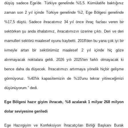
düşüş sadece Ege'de. Türkiye genelinde %5,5. Kümülatife baktığınız
zaman son 2 yıl içinde Türkiye genelinde %2, Ege Bölgesi genelinde
%17,5 düştü. Sadece ihracatımız 34 yıl önce ihraç fazlası veren bir
sektörken şu anda ithalatımız, ihracatımızın üzerine çıktı. Deri ve deri
mamulleri sektörü maalesef oyunu kaybetti. 2018'den bu yana çok iyi bir
ivmeyle artan bir sektörümüz maalesef 2 yıl içinde hiç göze
alınmayacak noktalara geldi.
2026 yılı 2025'ten farklı olmayacak ki
bence daha da düşecek
. İhracatımızı artırmaya yönelik hiçbir gelişme
görmüyoruz. %40'lık kapasitemizin de %10'unu tekrar yitireceğimizi
düşünüyorum.” dedi.
Ege Bölgesi hazır giyim ihracatı, %8 azalarak 1 milyar 268 milyon
dolar seviyesine geriledi
Ege Hazırgiyim ve Konfeksiyon İhracatçıları Birliği Başkanı Burak