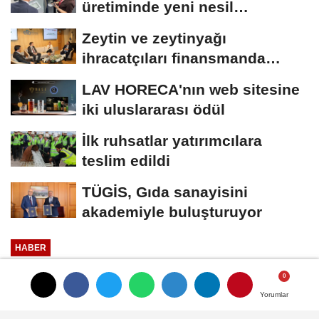
üretiminde yeni nesil
teknolojiler
Zeytin ve zeytinyağı
ihracatçıları finansmanda
kolaylık bekliyor
LAV HORECA'nın web sitesine
iki uluslararası ödül
İlk ruhsatlar yatırımcılara
teslim edildi
TÜGİS, Gıda sanayisini
akademiyle buluşturuyor
HABER
Yayınlanma: 13 Ocak 2026 - 11:27
Güncelleme: 13 Ocak 2026 - 11:36
Yorumlar
Yorumlar
Amasya Et Ürünleri 2025'te etin