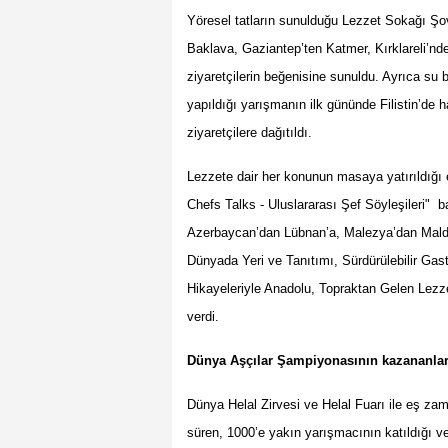
Y
ö
resel tatların sunulduğu Lezzet Sokağı Şo
Baklava, Gaziantep
’
ten Katmer, K
ırklareli
’
nd
ziyaretçilerin beğenisine sunuldu. Ayrıca su 
yapıldığı yarışmanın ilk gününde Filistin
’
de h
ziyaretçilere dağıtıldı.
Lezzete dair her konunun masaya yatırıldığı 
Chefs Talks - Uluslararası Ş
ef S
ö
yleşileri" 
Azerbaycan
’
dan Lübnan
’
a, Malezya
’
dan Mald
D
ünyada Yeri ve Tanıtımı, Sürdürülebilir Ga
Hikayeleriyle Anadolu, Topraktan Gelen Lezz
verdi.
Dünya Aşçılar Şampiyonasının kazananları
Dünya Helal Zirvesi ve Helal Fuarı
ile e
ş zam
sü
ren, 1000
’
e yakın yarış
mac
ının katıldığı 