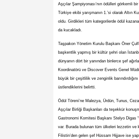
Aşçılar Şampiyonası’nın
ö
dülleri g
ö
rkemli bir 
Türkiye ekibi yarışmanın 1.
’
si olarak Altın K
oldu. Girdikleri tüm kategorilerde
ö
dül kazana
da kucakladı.
Taşpakon Y
ö
netim Kurulu Başkanı Ö
ner
Ç
ul
başkentlik yapmış bir kültür şehri olan İstanb
dünyanı
n d
ö
rt bir yanından binlerce ş
ef a
ğırl
Koordinat
ö
rü ve Discover Events Genel Müdü
büyük bir çeşitlilik ve zenginlik barındırdığı
üstlendiklerini belirtti.
Ödü
l T
ö
reni
’
ne Malezya,
Ü
rdün, Tunus, Ceza
Aşçılar Birliği Başkanları da teşekkür konuşm
Gastronomi Komitesi Başkanı
Stelyo Digas
“
var. Burada bulunan tüm ülkeleri lezzetin v
Filistin
’
den gelen ş
ef H
üssam Hijjave ise yap