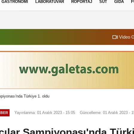
GASTRONOMI
LABORATUVAR
RÖPORTAJ
SÜT
GIDA
F
izlilik İlkeleri
Video G
piyonası'nda Türkiye 1. oldu
Yayınlanma: 01 Aralık 2023 - 15:05
Güncelleme: 01 Aralık 2023 - 1
ABER
ılar Şampiyonası'nda Türki