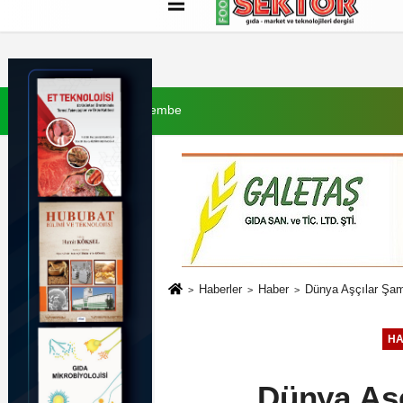
Künye
İletişim
Çerez Politikası
G
6 Ağustos 2026, Perşembe
Haberler
Haber
Dünya Aşçılar Şam
H
Dünya Aşç