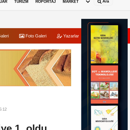
Ara
UAR
TURIZM
RÖPORTAJ
MARKET
aleri
Foto Galeri
Yazarlar
Üye Paneli
5:12
ye 1. oldu