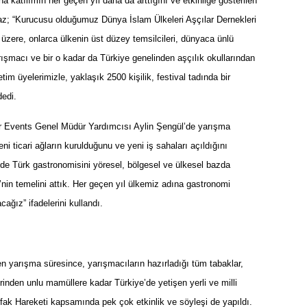
katılımın her geçen yıl daha da arttığını ve etkinliğe g
ö
sterilen
az;
“
Kurucusu olduğumuz Dünya İslam
Ü
lkeleri Aşçılar Dernekleri
 üzere, onlarca ülkenin ü
st d
üzey temsilcileri, dünyaca ünlü
rış
mac
ı ve bir o kadar da Türkiye genelinden aşçılık okullarından
tim üyelerimizle, yaklaşık 2500 kişilik, festival tadında bir
edi.
r Events Genel Müdür Yardımcısı Aylin Şengül’de yarışma
i ticari ağların kurulduğunu ve yeni iş sahaları açıldığını
 de Türk gastronomisini y
ö
resel, b
ö
lgesel ve ülkesel bazda
’
nin temelini attık. Her geçen yıl ülkemiz adına gastronomi
ağız” ifadelerini kullandı.
en yarışma süresince, yarış
mac
ıların hazırladığı tüm tabaklar,
erinden unlu mamüllere kadar Türkiye
’
de yetişen yerli ve milli
utfak Hareketi kapsamında pek çok etkinlik ve s
ö
yleşi de yapıldı.