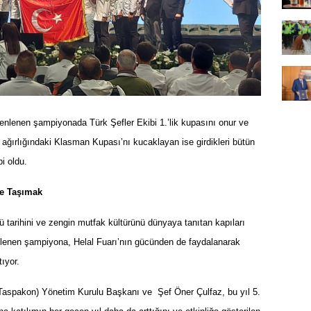
üzenlenen şampiyonada Türk Şefler Ekibi 1.
’
lik kupasını onur ve
 ağırlığındaki Klasman Kupası’nı kucaklayan ise girdikleri bütün
i oldu.
e Taşı
mak
lü tarihini ve zengin mutfak kültürünü dünyaya tanıtan kapıları
enlenen şampiyona, Helal Fuarı’nın gücünden de faydalanarak
tıyor.
(Taspakon) Y
ö
netim Kurulu Başkanı ve Ş
ef
Ö
ner
Çulfaz, bu yıl 5.