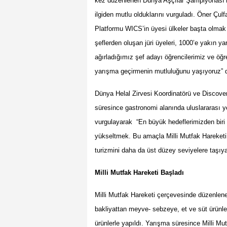
kez düzenlenen Dünya Aşçılar Şampiyonası’na 
ilgiden mutlu olduklarını vurguladı. Ö
ner
Ç
ulf
Platformu WICS
’
in üyesi ülkeler başta olmak
şeflerden oluşan jüri üyeleri, 1000
’
e yakın ya
ağırladığımız şef adayı öğrencilerimiz ve öğre
yarışma geçirmenin mutluluğunu yaşıyoruz” d
Dünya Helal Zirvesi Koordinat
ö
rü ve Discove
süresince gastronomi alanında uluslararası yen
vurgulayarak
“
En b
üyük hedeflerimizden biri
yükseltmek. Bu amaçla Milli Mutfak Hareketi
turizmini daha da ü
st d
üzey seviyelere taşıyac
Milli Mutfak Hareketi Başladı
Milli Mutfak Hareketi çerçevesinde düzenlen
bakliyattan meyve- sebzeye, et ve süt ürünl
ürünlerle yapıldı. Yarışma süresince Milli M