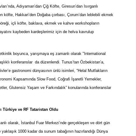
vları’nda, Adıyaman
’
dan Çiğ K
ö
fte, Giresun
’
dan Is
ırganlı
en k
ö
fte, Hakkari
’
den Do
ğ
aba
çorbası, Çorum
’
dan leblebili ekmek
b
ö
reğ
i, i
çli k
ö
fte, baklava, ekmek ve kahve workshopların
ayatını kaybeden kardeşlerimiz için de helva kavrulup
etkinlik boyunca, yarışmaya eş zamanlı olarak "International
başlıklı konferanslar da düzenlendi. Tunus
’
tan Özbekistan
’
a,
ivler
’
e gastronomi d
ünyasının ünlü isimleri,
“
Helal Mutfakları
n
stronomi Kapsamı
nda Slow Food, Co
ğrafi İşaretli Yemekler,
etler, Glutensiz Yaşam ve Farkı
ndal
ık” konularında konferanslar
 Türkiye ve RF Tataristan Oldu
anlı olarak, İstanbul Fuar Merkezi
’
nde gerçekleşen ve d
ö
rt g
ün
ve yaklaşık 1000 kadar da sunum tabağının hazı
rland
ığı Dünya