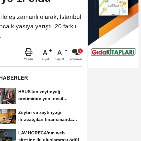
le eş zamanlı olarak, İstanbul
a kıyasıya yarıştı. 20 farklı
.
A
A
Büyüt
Küçült
Yazdır
Yorumlar
 HABERLER
HAUS'tan zeytinyağı
üretiminde yeni nesil
teknolojiler
Zeytin ve zeytinyağı
ihracatçıları finansmanda
kolaylık bekliyor
LAV HORECA'nın web
sitesine iki uluslararası ödül