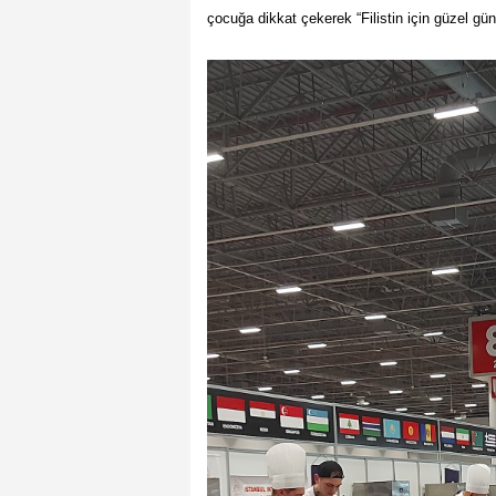
ç
ocu
ğa dikkat çekerek
“
Filistin için güzel gü