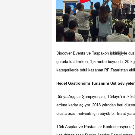
Discover Events ve Ta
şpakon işbirliğiyle d
gururla kaldırırken, 1,5 metre boyunda, 20 kg
kategorilerde
ö
dül kazanan RF Tataristan ekib
Hedef Gastronomi Turizmini
Ü
st Seviyeler
Dünya Aşçılar Şampiyonası, Türkiye
’
nin k
ö
k
ardına kadar açıyor. 2018 yılından beri düz
uluslararası
network i
çin büyük bir fırsat yara
Türk Aşçılar ve Pastacılar Konfederasyonu 