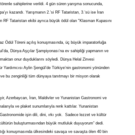
t
ö
renle sahiplerine verildi. 4 gün süren yarışma sonucunda,
upa
’
yı kazandı. Yarışmanın 2.
’
si RF Tataristan, 3.
’
sü
ise
İran
n RF Tataristan ekibi ayrıca büyük
ö
dül olan "Klasman Kupasını
faz
Ödü
l T
ö
reni açılış konuş
mas
ında, üç büyü
k imparatorlu
ğa
ul
’
da, D
ünya Aşçılar Şampiyonası’na ev sahipliği yapmanın ve
amaktan onur duyduklarını s
ö
yledi. Dünya Helal Zirvesi
r Yardımcısı Aylin Şengül’
de T
ürkiye’nin gastronomi y
ö
nünden
nı ve bu zenginliği tüm dünyaya tanıtmayı bir misyon olarak
yir, Azerbaycan, İran, Maldivler ve Yunanistan Gastronomi ve
alarıyla ve plaket sunumlarıyla renk kattılar. Yunanistan
Gastronomide i
şin dili, dini, ırkı yok. Sadece lezzet ve kültür
e kültürün buluşturmasından büyük mutluluk duyuyorum” dedi.
tığı konuş
mas
ında ülkesindeki savaşa ve savaşta
ö
len 40 bin