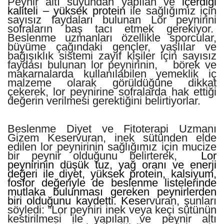
Peynir altı suyundan yapılan ve
içerdiği
kaliteli – yüksek protein
ile sağlığımız için
sayısız faydaları bulunan Lor peynirini
sofraların baş tacı etmek gerekiyor.
Beslenme uzmanları özellikle sporcular,
büyüme çağındaki gençler, yaşlılar ve
bağışıklık sistemi zayıf kişiler için sayısız
faydası bulunan lor peynirinin, börek ve
makarnalarda kullanılabilen yemeklik iç
malzeme olarak görüldüğüne dikkat
çekerek, lor peynirine sofralarda hak ettiği
değerin verilmesi gerektiğini belirtiyorlar.
Beslenme Diyet ve Fitoterapi Uzmanı
Gizem Keservuran, inek sütünden elde
edilen lor peynirinin sağlığımız için mucize
bir peynir olduğunu belirterek,
Lor
peynirinin düşük tuz, yağ oranı ve enerji
değeri ile diyet, yüksek protein, kalsiyum,
fosfor değeriyle de beslenme listelerinde
mutlaka bulunması gereken peynirlerden
biri olduğunu kaydetti. Kese
rvuran, şunları
söyledi: “Lor peyniri inek veya keçi sütünün
kestirilmesi ile yapılan ve peynir altı