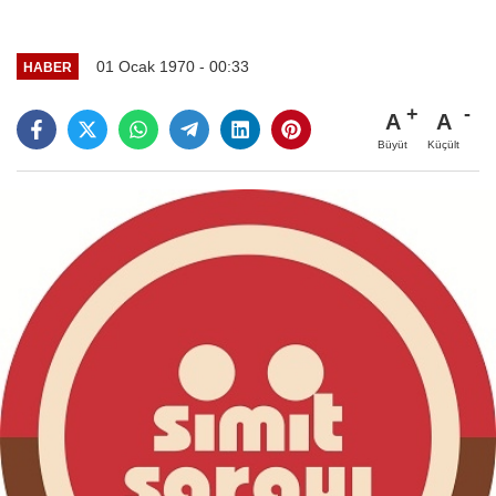
01 Ocak 1970 - 00:33
HABER
A
A
Büyüt
Küçült