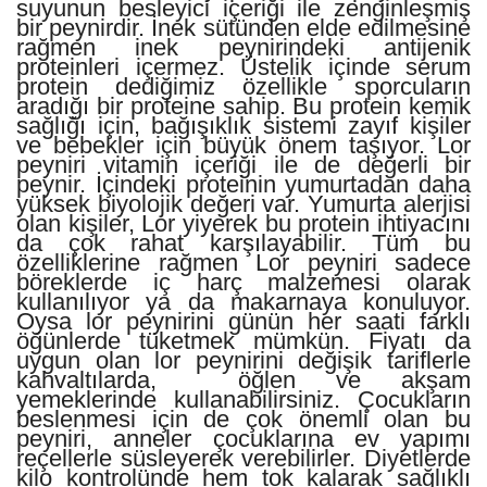
suyunun besleyici içeriği ile zenginleşmiş
bir peynirdir. İnek sütünden elde edilmesine
rağmen inek peynirindeki antijenik
proteinleri içermez. Üstelik içinde serum
protein dediğimiz özellikle sporcuların
aradığı bir proteine sahip. Bu protein kemik
sağlığı için, bağışıklık sistemi zayıf kişiler
ve bebekler için büyük önem taşıyor. Lor
peyniri vitamin içeriği ile de değerli bir
peynir. İçindeki proteinin yumurtadan daha
yüksek biyolojik değeri var. Yumurta alerjisi
olan kişiler, Lor yiyerek bu protein ihtiyacını
da çok rahat karşılayabilir. Tüm bu
özelliklerine rağmen Lor peyniri sadece
böreklerde iç harç malzemesi olarak
kullanılıyor ya da makarnaya konuluyor.
Oysa lor peynirini günün her saati farklı
öğünlerde tüketmek mümkün. Fiyatı da
uygun olan lor peynirini değişik tariflerle
kahvaltılarda, öğlen ve akşam
yemeklerinde kullanabilirsiniz. Çocukların
beslenmesi için de çok önemli olan bu
peyniri, anneler çocuklarına ev yapımı
reçellerle süsleyerek verebilirler. Diyetlerde
kilo kontrolünde hem tok kalarak sağlıklı