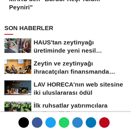
Peyniri"
SON HABERLER
HAUS'tan zeytinyağı
üretiminde yeni nesil
teknolojiler
Zeytin ve zeytinyağı
ihracatçıları finansmanda
kolaylık bekliyor
LAV HORECA'nın web sitesine
iki uluslararası ödül
İlk ruhsatlar yatırımcılara
teslim edildi
TÜGİS, Gıda sanayisini