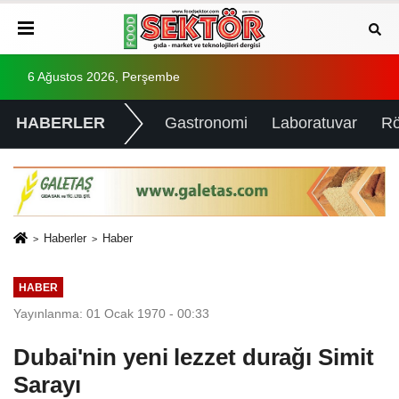
6 Ağustos 2026, Perşembe
HABERLER
Gastronomi
Laboratuvar
Rö
Haberler
Haber
HABER
Yayınlanma: 01 Ocak 1970 - 00:33
Dubai'nin yeni lezzet durağı Simit
Sarayı