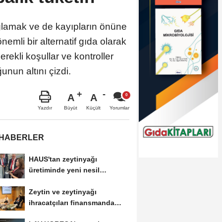
ğlamak ve de kayıpların önüne
emli bir alternatif gıda olarak
ekli koşullar ve kontroller
nun altını çizdi.
A
A
Büyüt
Küçült
Yazdır
Yorumlar
 HABERLER
HAUS'tan zeytinyağı
üretiminde yeni nesil
teknolojiler
Zeytin ve zeytinyağı
ihracatçıları finansmanda
kolaylık bekliyor