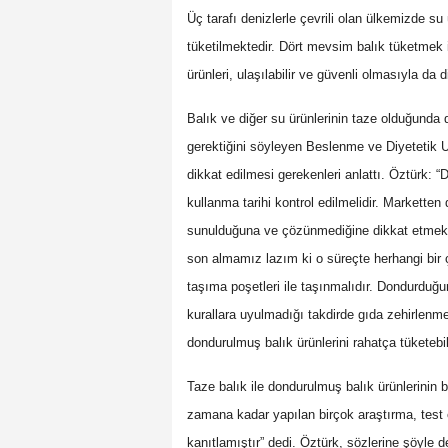
Üç tarafı denizlerle çevrili olan ülkemizde s
tüketilmektedir. Dört mevsim balık tüketmek i
ürünleri, ulaşılabilir ve güvenli olmasıyla da 
Balık ve diğer su ürünlerinin taze olduğunda 
gerektiğini söyleyen Beslenme ve Diyetetik 
dikkat edilmesi gerekenleri anlattı. Öztürk: 
kullanma tarihi kontrol edilmelidir. Markette
sunulduğuna ve çözünmediğine dikkat etmek 
son almamız lazım ki o süreçte herhangi bi
taşıma poşetleri ile taşınmalıdır. Dondurdu
kurallara uyulmadığı takdirde gıda zehirlenme
dondurulmuş balık ürünlerini rahatça tüketebili
Taze balık ile dondurulmuş balık ürünlerinin b
zamana kadar yapılan birçok araştırma, test 
kanıtlamıştır” dedi. Öztürk, sözlerine şöyle 