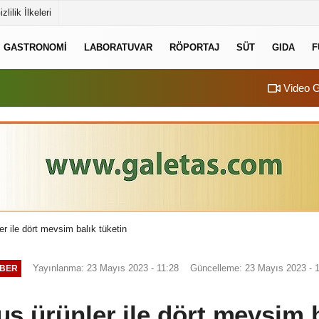
izlilik İlkeleri
GASTRONOMI
LABORATUVAR
RÖPORTAJ
SÜT
GIDA
F
Video G
r ile dört mevsim balık tüketin
Yayınlanma: 23 Mayıs 2023 - 11:28
Güncelleme: 23 Mayıs 2023 - 
BER
 ürünler ile dört mevsim b