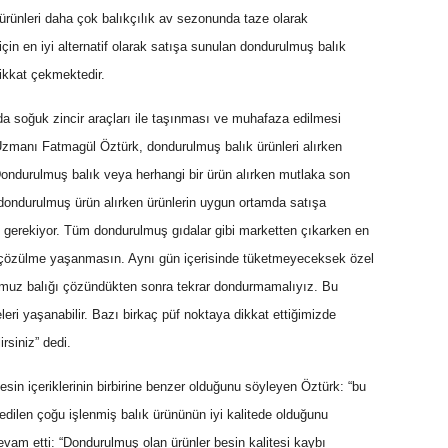
u ürünleri daha çok balıkçılık av sezonunda taze olarak
çin en iyi alternatif olarak satışa sunulan dondurulmuş balık
dikkat çekmektedir.
da soğuk zincir araçları ile taşınması ve muhafaza edilmesi
Uzmanı Fatmagül Öztürk, dondurulmuş balık ürünleri alırken
“Dondurulmuş balık veya herhangi bir ürün alırken mutlaka son
n dondurulmuş ürün alırken ürünlerin uygun ortamda satışa
gerekiyor. Tüm dondurulmuş gıdalar gibi marketten çıkarken en
r çözülme yaşanmasın. Aynı gün içerisinde tüketmeyeceksek özel
ğumuz balığı çözündükten sonra tekrar dondurmamalıyız. Bu
leri yaşanabilir. Bazı birkaç püf noktaya dikkat ettiğimizde
rsiniz” dedi.
esin içeriklerinin birbirine benzer olduğunu söyleyen Öztürk: “bu
edilen çoğu işlenmiş balık ürününün iyi kalitede olduğunu
devam etti: “Dondurulmuş olan ürünler besin kalitesi kaybı