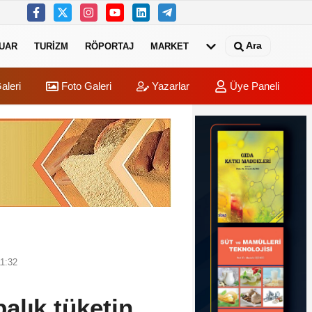
Ara
UAR
TURIZM
RÖPORTAJ
MARKET
aleri
Foto Galeri
Yazarlar
Üye Paneli
11:32
alık tüketin