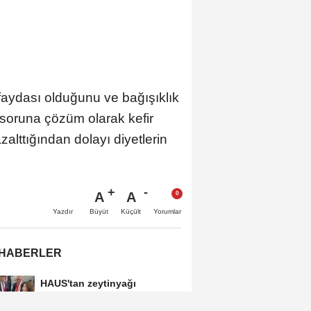
aydası olduğunu ve bağışıklık
 soruna çözüm olarak kefir
zalttığından dolayı diyetlerin
A
A
Büyüt
Küçült
Yazdır
Yorumlar
 HABERLER
HAUS'tan zeytinyağı
üretiminde yeni nesil