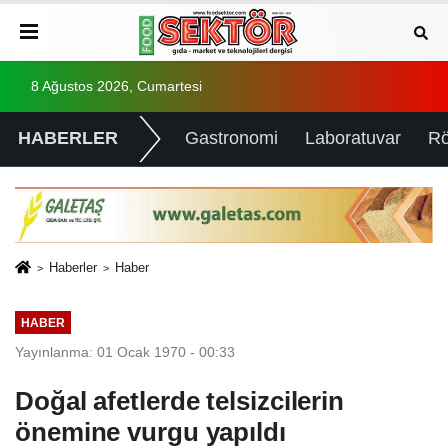
8 Ağustos 2026, Cumartesi
HABERLER
Gastronomi
Laboratuvar
Rö
Haberler
Haber
HABER
Yayınlanma: 01 Ocak 1970 - 00:33
Doğal afetlerde telsizcilerin
önemine vurgu yapıldı