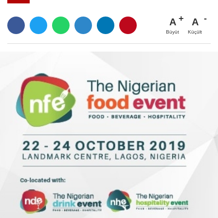
A
A
Büyüt
Küçült