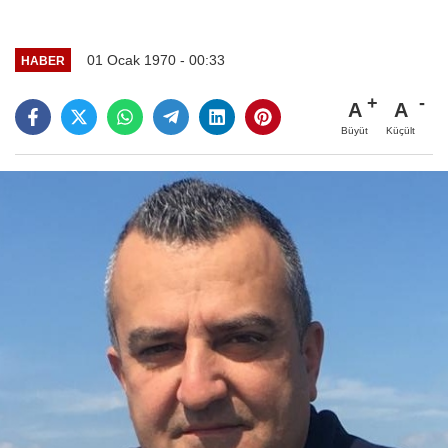
01 Ocak 1970 - 00:33
HABER
A
A
Büyüt
Küçült