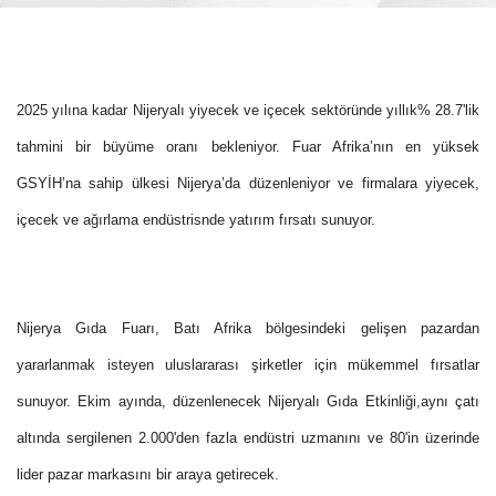
2025 yılına kadar Nijeryalı yiyecek ve içecek sektöründe yıllık% 28.7'lik
tahmini bir büyüme oranı bekleniyor. Fuar Afrika’nın en yüksek
GSYİH’na sahip ülkesi Nijerya’da düzenleniyor ve firmalara yiyecek,
içecek ve ağırlama endüstrisnde yatırım fırsatı sunuyor.
Nijerya Gıda Fuarı, Batı Afrika bölgesindeki gelişen pazardan
yararlanmak isteyen uluslararası şirketler için mükemmel fırsatlar
sunuyor. Ekim ayında, düzenlenecek Nijeryalı Gıda Etkinliği,aynı çatı
altında sergilenen 2.000'den fazla endüstri uzmanını ve 80'in üzerinde
lider pazar markasını bir araya getirecek.