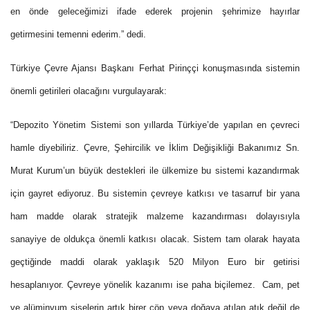
en önde geleceğimizi ifade ederek projenin şehrimize hayırlar
getirmesini temenni ederim.”
dedi.
Türkiye Çevre Ajansı Başkanı Ferhat Pirinççi konuşmasında sistemin
önemli getirileri olacağını vurgulayarak:
“Depozito Yönetim Sistemi son yıllarda Türkiye’de yapılan en çevreci
hamle diyebiliriz. Çevre, Şehircilik ve İklim Değişikliği Bakanımız Sn.
Murat Kurum’un büyük destekleri ile ülkemize bu sistemi kazandırmak
için gayret ediyoruz. Bu sistemin çevreye katkısı ve tasarruf bir yana
ham madde olarak stratejik malzeme kazandırması dolayısıyla
sanayiye de oldukça önemli katkısı olacak. Sistem tam olarak hayata
geçtiğinde maddi olarak yaklaşık 520 Milyon Euro bir getirisi
hesaplanıyor. Çevreye yönelik kazanımı ise paha biçilemez. Cam, pet
ve alüminyum şişelerin artık birer çöp veya doğaya atılan atık değil de