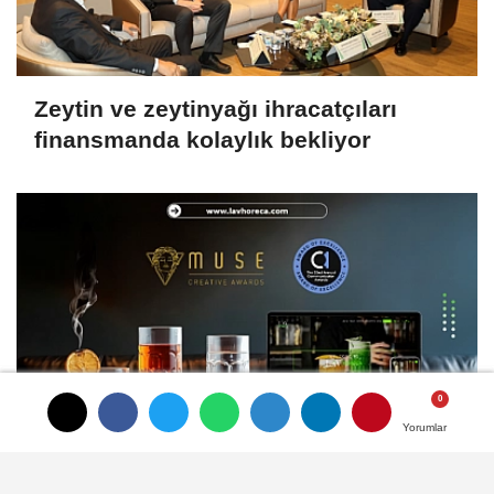
Zeytin ve zeytinyağı ihracatçıları
finansmanda kolaylık bekliyor
Yorumlar
Yorumlar
LAV HORECA'nın web sitesine iki