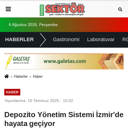
6 Ağustos 2026, Perşembe
HABERLER
Gastronomi
Laboratuvar
Rö
Haberler
Haber
HABER
Yayınlanma: 10 Temmuz 2025 - 15:02
Depozito Yönetim Sistemi İzmir'de
hayata geçiyor