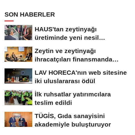
SON HABERLER
HAUS'tan zeytinyağı
üretiminde yeni nesil
teknolojiler
Zeytin ve zeytinyağı
ihracatçıları finansmanda
kolaylık bekliyor
LAV HORECA'nın web sitesine
iki uluslararası ödül
İlk ruhsatlar yatırımcılara
teslim edildi
TÜGİS, Gıda sanayisini
akademiyle buluşturuyor