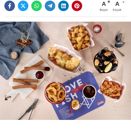
A
A
Büyüt
Küçült