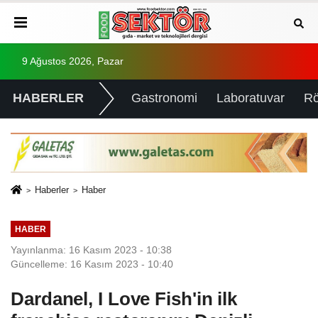
9 Ağustos 2026, Pazar
HABERLER
Gastronomi
Laboratuvar
Rö
Haberler
Haber
HABER
Yayınlanma: 16 Kasım 2023 - 10:38
Güncelleme: 16 Kasım 2023 - 10:40
Dardanel, I Love Fish'in ilk