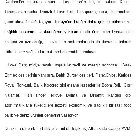
Dardanel’in restoran zinciri
I Love Fish’in beşinci şubesi Denizli
Teraspark'ta açıldı.
Denizli I Love Fish Teraspark şubesi, ilk franchise
şube olma özelliği taşıyor.
Türkiye’de balığın daha çok tüketilmesi ve
sağlıklı beslenme alışkanlığının yerleşmesinde öncü olan
Dardanel’in
kalitesi ve uzmanlığı, I Love Fish restoranlarında da devam ettirilerek
tüketicilere sağlıklı bir fast food alternatifi sunuluyor.
I Love Fish; midye tavalı, ızgara levrekli ve mezgit schnitzel’li Balık
Ekmek çeşitlerinin yanı sıra, Balık Burger çeşitleri, Fish&Chips, Karides
Royal, Ton-tuni, Balık Kokoreç gibi efsane lezzetler ile Boom Roll, Çıtır
Kalamar, Fish finger, Midye Dolma ve Dinamit Karides gibi
atıştırmalıklarla tüketicilere lezzetli,ekonomik ve sağlıklı bir fast food
balık ve deniz ürünleri deneyimi yaşatıyor.
Denizli Teraspark ile birlikte İstanbul Beşiktaş, Altunizade Capitol AVM,