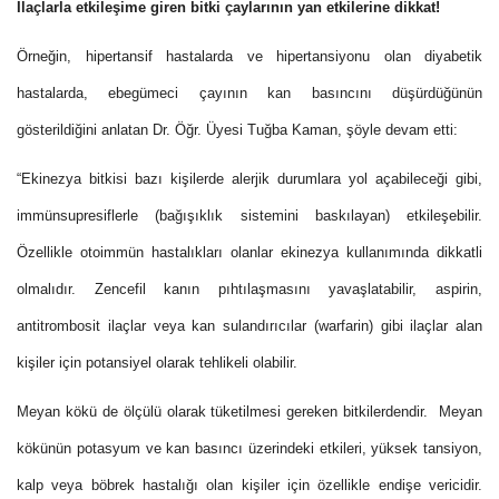
İlaçlarla etkileşime giren bitki çaylarının yan etkilerine dikkat!
Örneğin, hipertansif hastalarda ve hipertansiyonu olan diyabetik
hastalarda, ebegümeci çayının kan basıncını düşürdüğünün
gösterildiğini anlatan Dr. Öğr. Üyesi Tuğba Kaman, şöyle devam etti:
“Ekinezya bitkisi bazı kişilerde alerjik durumlara yol açabileceği gibi,
immünsupresiflerle (bağışıklık sistemini baskılayan) etkileşebilir.
Özellikle otoimmün hastalıkları olanlar ekinezya kullanımında dikkatli
olmalıdır. Zencefil kanın pıhtılaşmasını yavaşlatabilir, aspirin,
antitrombosit ilaçlar veya kan sulandırıcılar (warfarin) gibi ilaçlar alan
kişiler için potansiyel olarak tehlikeli olabilir.
Meyan kökü de ölçülü olarak tüketilmesi gereken bitkilerdendir. Meyan
kökünün potasyum ve kan basıncı üzerindeki etkileri, yüksek tansiyon,
kalp veya böbrek hastalığı olan kişiler için özellikle endişe vericidir.