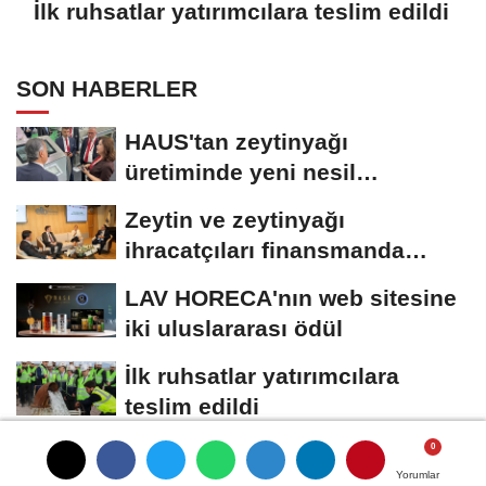
İlk ruhsatlar yatırımcılara teslim edildi
SON HABERLER
HAUS'tan zeytinyağı
üretiminde yeni nesil
teknolojiler
Zeytin ve zeytinyağı
ihracatçıları finansmanda
kolaylık bekliyor
LAV HORECA'nın web sitesine
iki uluslararası ödül
İlk ruhsatlar yatırımcılara
teslim edildi
TÜGİS, Gıda sanayisini
Yorumlar
Yorumlar
Yorumlar
akademiyle buluşturuyor