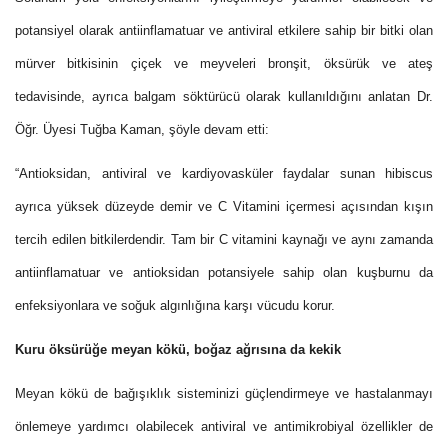
potansiyel olarak antiinflamatuar ve antiviral etkilere sahip bir bitki olan
mürver bitkisinin çiçek ve meyveleri bronşit, öksürük ve ateş
tedavisinde, ayrıca balgam söktürücü olarak kullanıldığını anlatan Dr.
Öğr. Üyesi Tuğba Kaman, şöyle devam etti:
“Antioksidan, antiviral ve kardiyovasküler faydalar sunan hibiscus
ayrıca yüksek düzeyde demir ve C Vitamini içermesi açısından kışın
tercih edilen bitkilerdendir. Tam bir C vitamini kaynağı ve aynı zamanda
antiinflamatuar ve antioksidan potansiyele sahip olan kuşburnu da
enfeksiyonlara ve soğuk algınlığına karşı vücudu korur.
Kuru öksürüğe meyan kökü, boğaz ağrısına da kekik
Meyan kökü de bağışıklık sisteminizi güçlendirmeye ve hastalanmayı
önlemeye yardımcı olabilecek antiviral ve antimikrobiyal özellikler de