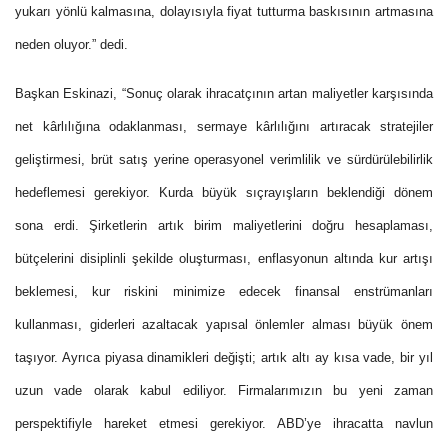
yukarı yönlü kalmasına, dolayısıyla fiyat tutturma baskısının artmasına
neden oluyor.” dedi.
Başkan Eskinazi, “Sonuç olarak ihracatçının artan maliyetler karşısında
net kârlılığına odaklanması, sermaye kârlılığını artıracak stratejiler
geliştirmesi, brüt satış yerine operasyonel verimlilik ve sürdürülebilirlik
hedeflemesi gerekiyor. Kurda büyük sıçrayışların beklendiği dönem
sona erdi. Şirketlerin artık birim maliyetlerini doğru hesaplaması,
bütçelerini disiplinli şekilde oluşturması, enflasyonun altında kur artışı
beklemesi, kur riskini minimize edecek finansal enstrümanları
kullanması, giderleri azaltacak yapısal önlemler alması büyük önem
taşıyor. Ayrıca piyasa dinamikleri değişti; artık altı ay kısa vade, bir yıl
uzun vade olarak kabul ediliyor. Firmalarımızın bu yeni zaman
perspektifiyle hareket etmesi gerekiyor. ABD’ye ihracatta navlun