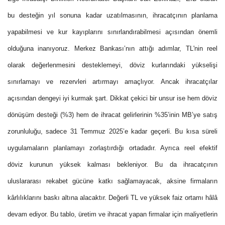
bu desteğin yıl sonuna kadar uzatılmasının, ihracatçının planlama
yapabilmesi ve kur kayıplarını sınırlandırabilmesi açısından önemli
olduğuna inanıyoruz. Merkez Bankası’nın attığı adımlar, TL'nin reel
olarak değerlenmesini desteklemeyi, döviz kurlarındaki yükselişi
sınırlamayı ve rezervleri artırmayı amaçlıyor. Ancak ihracatçılar
açısından dengeyi iyi kurmak şart. Dikkat çekici bir unsur ise hem döviz
dönüşüm desteği (%3) hem de ihracat gelirlerinin %35’inin MB’ye satış
zorunluluğu, sadece 31 Temmuz 2025’e kadar geçerli. Bu kısa süreli
uygulamaların planlamayı zorlaştırdığı ortadadır. Ayrıca reel efektif
döviz kurunun yüksek kalması bekleniyor. Bu da ihracatçının
uluslararası rekabet gücüne katkı sağlamayacak, aksine firmaların
kârlılıklarını baskı altına alacaktır. Değerli TL ve yüksek faiz ortamı hâlâ
devam ediyor. Bu tablo, üretim ve ihracat yapan firmalar için maliyetlerin