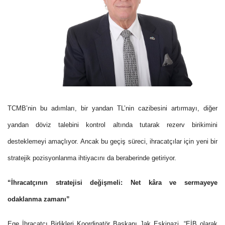
TCMB’nin bu adımları, bir yandan TL’nin cazibesini artırmayı, diğer
yandan döviz talebini kontrol altında tutarak rezerv birikimini
desteklemeyi amaçlıyor. Ancak bu geçiş süreci, ihracatçılar için yeni bir
stratejik pozisyonlanma ihtiyacını da beraberinde getiriyor.
“İhracatçının stratejisi değişmeli: Net kâra ve sermayeye
odaklanma zamanı”
Ege İhracatçı Birlikleri Koordinatör Başkanı Jak Eskinazi, “EİB olarak