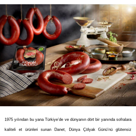
1975 yılından bu yana Türkiye’de ve dünyanın dört bir yanında sofralara
kaliteli et ürünleri sunan Danet, Dünya Çölyak Günü’nü glütensiz