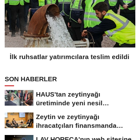
İlk ruhsatlar yatırımcılara teslim edildi
SON HABERLER
HAUS'tan zeytinyağı
üretiminde yeni nesil
teknolojiler
Zeytin ve zeytinyağı
ihracatçıları finansmanda
kolaylık bekliyor
LAV HORECA'nın web sitesine