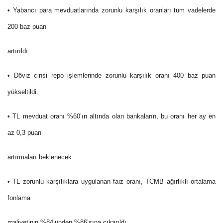
•
Yabancı para mevduatlarında zorunlu karşılık oranları
tüm vadelerde
200 baz puan
artırıldı.
• Döviz cinsi repo işlemlerinde
zorunlu karşılık oranı 400 baz puan
yükseltildi.
• TL mevduat oranı %60’ın altında olan bankaların
, bu oranı her ay en
az 0,3 puan
artırmaları beklenecek.
• TL zorunlu karşılıklara uygulanan faiz oranı
, TCMB ağırlıklı ortalama
fonlama
maliyetinin %84’ünden %86’sına çıkarıldı.