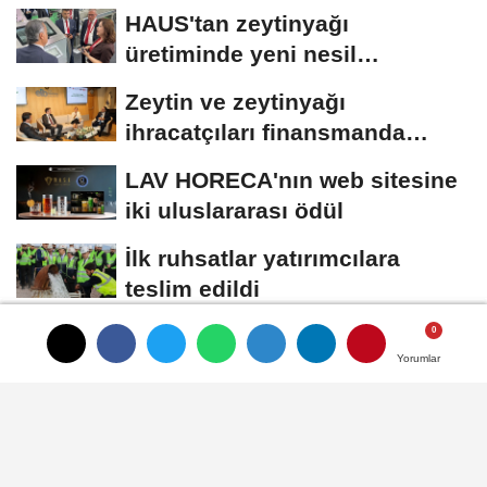
HAUS'tan zeytinyağı
üretiminde yeni nesil
teknolojiler
Zeytin ve zeytinyağı
ihracatçıları finansmanda
kolaylık bekliyor
LAV HORECA'nın web sitesine
iki uluslararası ödül
İlk ruhsatlar yatırımcılara
teslim edildi
TÜGİS, Gıda sanayisini
Yorumlar
Yorumlar
Yorumlar
akademiyle buluşturuyor
HABER
Yayınlanma: 02 Mayıs 2025 - 16:10
Güncelleme: 02 Mayıs 2025 - 16:16