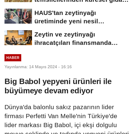
krizi ve kıtlık uyarısı
HAUS'tan zeytinyağı
üretiminde yeni nesil
teknolojiler
Zeytin ve zeytinyağı
ihracatçıları finansmanda
kolaylık bekliyor
HABER
Yayınlanma: 14 Mayıs 2024 - 16:16
Big Babol yepyeni ürünleri ile
büyümeye devam ediyor
Dünya'da balonlu sakız pazarının lider
firması Perfetti Van Melle'nin Türkiye'de
lider markası Big Babol, içi ekşi dolgulu
meyve şeklinde ve tadında yepyeni ürünleri