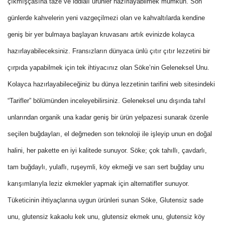
çıkmışçasına taze ve iddialı ürünler hazırlayabilmek mümkün. Son
günlerde kahvelerin yeni vazgeçilmezi olan ve kahvaltılarda kendine
geniş bir yer bulmaya başlayan kruvasanı artık evinizde kolayca
hazırlayabileceksiniz. Fransızların dünyaca ünlü çıtır çıtır lezzetini bir
çırpıda yapabilmek için tek ihtiyacınız olan Söke’nin Geleneksel Unu.
Kolayca hazırlayabileceğiniz bu dünya lezzetinin tarifini web sitesindeki
“Tarifler” bölümünden inceleyebilirsiniz. Geleneksel unu dışında tahıl
unlarından organik una kadar geniş bir ürün yelpazesi sunarak özenle
seçilen buğdayları, el değmeden son teknoloji ile işleyip unun en doğal
halini, her pakette en iyi kalitede sunuyor.
Söke
; çok tahıllı, çavdarlı,
tam buğdaylı, yulaflı, ruşeymli, köy ekmeği ve sarı sert buğday unu
karışımlarıyla leziz ekmekler yapmak için alternatifler sunuyor.
Tüketicinin ihtiyaçlarına uygun ürünleri sunan
Söke
, Glutensiz sade
unu, glutensiz kakaolu kek unu, glutensiz ekmek unu, glutensiz köy