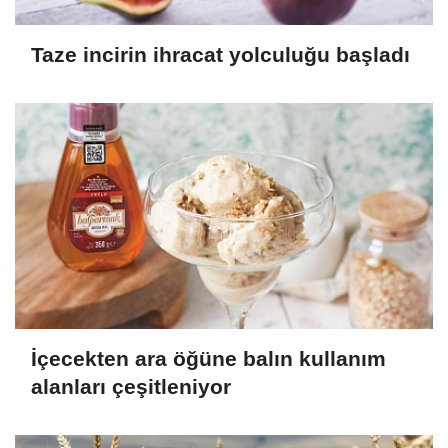
Taze incirin ihracat yolculuğu başladı
İçecekten ara öğüne balın kullanım
alanları çeşitleniyor