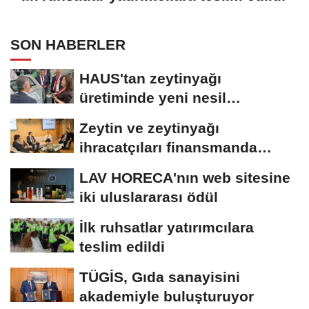
SON HABERLER
HAUS'tan zeytinyağı
üretiminde yeni nesil
teknolojiler
Zeytin ve zeytinyağı
ihracatçıları finansmanda
kolaylık bekliyor
LAV HORECA'nın web sitesine
iki uluslararası ödül
İlk ruhsatlar yatırımcılara
teslim edildi
TÜGİS, Gıda sanayisini
akademiyle buluşturuyor