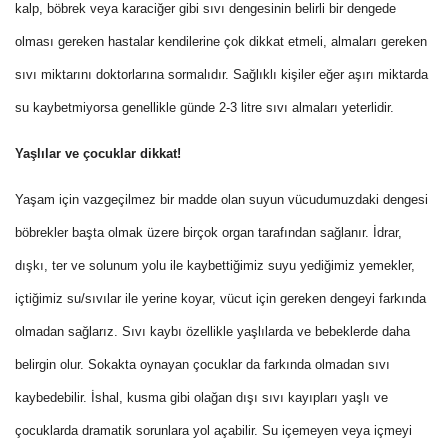
kalp, böbrek veya karaciğer gibi sıvı dengesinin belirli bir dengede
olması gereken hastalar kendilerine çok dikkat etmeli, almaları gereken
sıvı miktarını doktorlarına sormalıdır. Sağlıklı kişiler eğer aşırı miktarda
su kaybetmiyorsa genellikle günde 2-3 litre sıvı almaları yeterlidir.
Yaşlılar ve çocuklar dikkat!
Yaşam için vazgeçilmez bir madde olan suyun vücudumuzdaki dengesi
böbrekler başta olmak üzere birçok organ tarafından sağlanır. İdrar,
dışkı, ter ve solunum yolu ile kaybettiğimiz suyu yediğimiz yemekler,
içtiğimiz su/sıvılar ile yerine koyar, vücut için gereken dengeyi farkında
olmadan sağlarız. Sıvı kaybı özellikle yaşlılarda ve bebeklerde daha
belirgin olur. Sokakta oynayan çocuklar da farkında olmadan sıvı
kaybedebilir. İshal, kusma gibi olağan dışı sıvı kayıpları yaşlı ve
çocuklarda dramatik sorunlara yol açabilir. Su içemeyen veya içmeyi