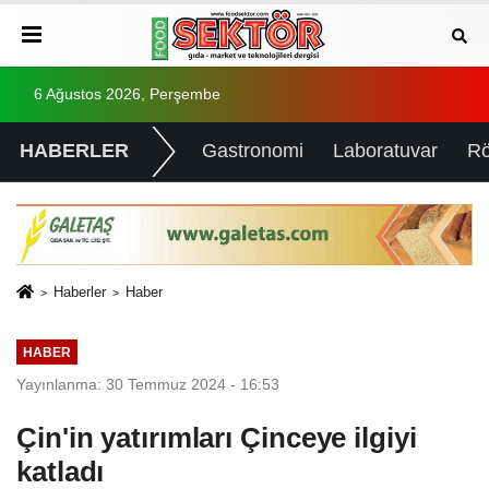
6 Ağustos 2026, Perşembe
HABERLER
Gastronomi
Laboratuvar
Rö
Haberler
Haber
HABER
Yayınlanma: 30 Temmuz 2024 - 16:53
Çin'in yatırımları Çinceye ilgiyi
katladı