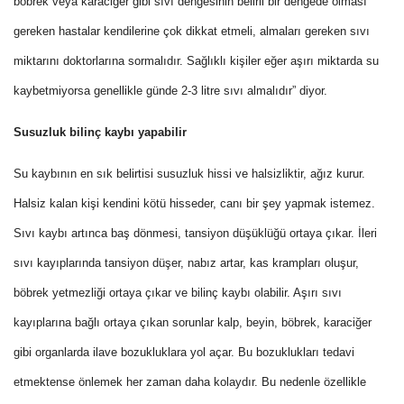
böbrek veya karaciğer gibi sıvı dengesinin belirli bir dengede olması
gereken hastalar kendilerine çok dikkat etmeli, almaları gereken sıvı
miktarını doktorlarına sormalıdır. Sağlıklı kişiler eğer aşırı miktarda su
kaybetmiyorsa genellikle günde 2-3 litre sıvı almalıdır” diyor.
Susuzluk bilinç kaybı yapabilir
Su kaybının en sık belirtisi susuzluk hissi ve halsizliktir, ağız kurur.
Halsiz kalan kişi kendini kötü hisseder, canı bir şey yapmak istemez.
Sıvı kaybı artınca baş dönmesi, tansiyon düşüklüğü ortaya çıkar. İleri
sıvı kayıplarında tansiyon düşer, nabız artar, kas krampları oluşur,
böbrek yetmezliği ortaya çıkar ve bilinç kaybı olabilir. Aşırı sıvı
kayıplarına bağlı ortaya çıkan sorunlar kalp, beyin, böbrek, karaciğer
gibi organlarda ilave bozukluklara yol açar. Bu bozuklukları tedavi
etmektense önlemek her zaman daha kolaydır. Bu nedenle özellikle