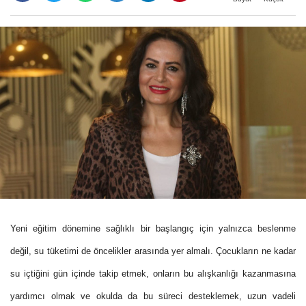
Yeni eğitim dönemine sağlıklı bir başlangıç için yalnızca beslenme
değil, su tüketimi de öncelikler arasında yer almalı. Çocukların ne kadar
su içtiğini gün içinde takip etmek, onların bu alışkanlığı kazanmasına
yardımcı olmak ve okulda da bu süreci desteklemek, uzun vadeli