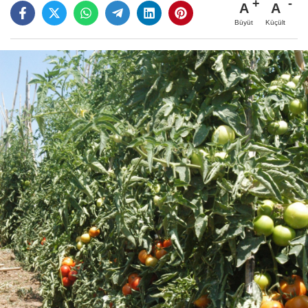
A
A
Büyüt
Küçült