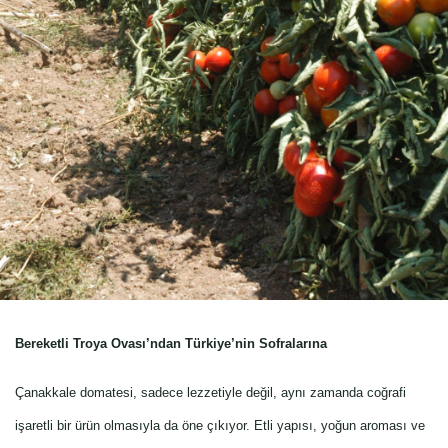
Bereketli Troya Ovası’ndan Türkiye’nin Sofralarına
Çanakkale domatesi, sadece lezzetiyle değil, aynı zamanda coğrafi
işaretli bir ürün olmasıyla da öne çıkıyor. Etli yapısı, yoğun aroması ve