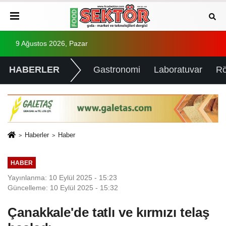
9 Ağustos 2026, Pazar
HABERLER
Gastronomi
Laboratuvar
Rö
Haberler
Haber
HABER
Yayınlanma: 10 Eylül 2025 - 15:23
Güncelleme: 10 Eylül 2025 - 15:32
Çanakkale'de tatlı ve kırmızı telaş