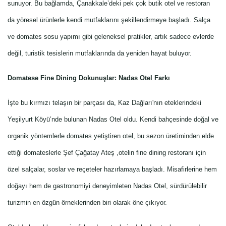
sunuyor. Bu bağlamda, Çanakkale’deki pek çok butik otel ve restoran
da yöresel ürünlerle kendi mutfaklarını şekillendirmeye başladı. Salça
ve domates sosu yapımı gibi geleneksel pratikler, artık sadece evlerde
değil, turistik tesislerin mutfaklarında da yeniden hayat buluyor.
Domatese Fine Dining Dokunuşlar: Nadas Otel Farkı
İşte bu kırmızı telaşın bir parçası da, Kaz Dağları'nın eteklerindeki
Yeşilyurt Köyü’nde bulunan Nadas Otel oldu. Kendi bahçesinde doğal ve
organik yöntemlerle domates yetiştiren otel, bu sezon üretiminden elde
ettiği domateslerle Şef Çağatay Ateş ,otelin fine dining restoranı için
özel salçalar, soslar ve reçeteler hazırlamaya başladı. Misafirlerine hem
doğayı hem de gastronomiyi deneyimleten Nadas Otel, sürdürülebilir
turizmin en özgün örneklerinden biri olarak öne çıkıyor.