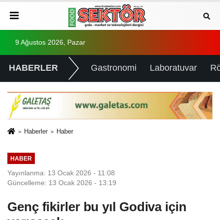
9 Ağustos 2026, Pazar
HABERLER
Gastronomi
Laboratuvar
Rö
Haberler
Haber
HABER
Yayınlanma: 13 Ocak 2026 - 11:08
Güncelleme: 13 Ocak 2026 - 13:19
Genç fikirler bu yıl Godiva için