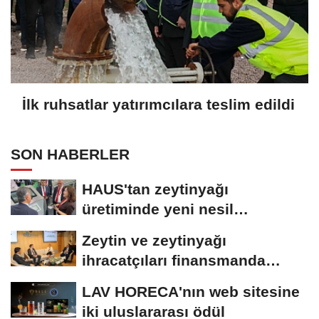
İlk ruhsatlar yatırımcılara teslim edildi
SON HABERLER
HAUS'tan zeytinyağı
üretiminde yeni nesil
teknolojiler
Zeytin ve zeytinyağı
ihracatçıları finansmanda
kolaylık bekliyor
LAV HORECA'nın web sitesine
iki uluslararası ödül