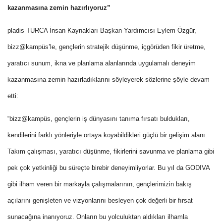
kazanmasına zemin hazırlıyoruz”
pladis TURCA İnsan Kaynakları Başkan Yardımcısı Eylem Özgür,
bizz@kampüs’le, gençlerin stratejik düşünme, içgörüden fikir üretme,
yaratıcı sunum, ikna ve planlama alanlarında uygulamalı deneyim
kazanmasına zemin hazırladıklarını söyleyerek sözlerine şöyle devam
etti:
“bizz@kampüs, gençlerin iş dünyasını tanıma fırsatı buldukları,
kendilerini farklı yönleriyle ortaya koyabildikleri güçlü bir gelişim alanı.
Takım çalışması, yaratıcı düşünme, fikirlerini savunma ve planlama gibi
pek çok yetkinliği bu süreçte birebir deneyimliyorlar. Bu yıl da GODIVA
gibi ilham veren bir markayla çalışmalarının, gençlerimizin bakış
açılarını genişleten ve vizyonlarını besleyen çok değerli bir fırsat
sunacağına inanıyoruz. Onların bu yolculuktan aldıkları ilhamla