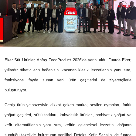
Eker Süt Ürünler, Anfaş FoodProduct 2026’da yerini aldı. Fuarda Eker;
yıllardır tüketicilerin beğenisini kazanan klasik lezzetlerinin yanı sıra,
fonksiyonel fayda sunan yeni ürün çeşitlerini de ziyaretçilerle
buluşturuyor.
Geniş ürün yelpazesiyle dikkat çeken marka; sevilen ayranları, farklı
yoğurt çeşitleri, sütlü tatlıları, kahvaltılık ürünleri, probiyotik yoğurt ve
kefir alternatiflerinin yanı sıra, kefirin geleneksel lezzetini doğanın
sunduğu tazelikle buluşturan yenilikçi Detoks Kefir Serisi’ni de fuarda