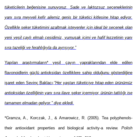
tüketicilerin beğenisine sunuyoruz. Sade ve laktozsuz seçeneklerinin
yanı sıra meyveli kefir ailemiz geniş bir tüketici kitlesine hitap ediyor.
Özellikle şeker tüketimini azaltmak isteyenler için ideal bir seçenek olan
yeni yeşil çaylı elmalı çeşidimiz, yumuşak içimi ve hafif lezzetinin yanı
sıra tazeliği ve ferahlığıyla da ayrışıyor.”
Yapılan araştırmaların* yeşil çayın yapraklarından elde edilen
flavonoidlerin güçlü antioksidan özelliklere sahip olduğunu gösterdiğine
işaret eden Sevinç Baklacı;
“Her yaştan tüketiciye hitap eden ürünümüz
antioksidan özelliğinin yanı sıra ilave şeker içermiyor, ürünün tatlılığı ise
tamamen elmadan geliyor.” diye ekledi.
*Gramza, A., Korczak, J., & Amarowicz, R. (2005). Tea polyphenols-
their antioxidant properties and biological activity-a review.
Polish