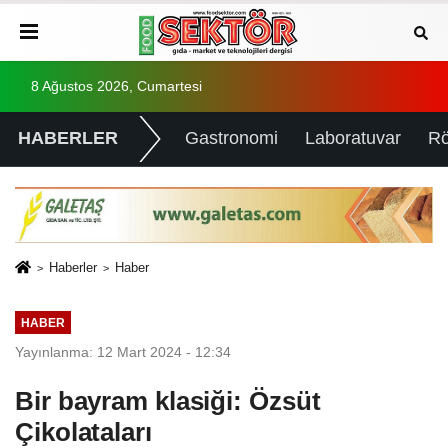
8 Ağustos 2026, Cumartesi
HABERLER
Gastronomi
Laboratuvar
Rö
Haberler
Haber
HABER
Yayınlanma: 12 Mart 2024 - 12:34
Bir bayram klasiği: Özsüt
Çikolataları