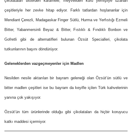
çikolataları bitterden karamele, meyveliden kuru yemişliye uzanan
çeşitleriyle her zevke hitap ediyor. Farklı tatlardan hoşlananlar için
Mendiant Çerezli, Madagaskar Finger Sütlü, Hurma ve Yerfıstığı Ezmeli
Bitter, Yabanmersinli Beyaz & Bitter, Fıstıklı & Fındıklı Bonbon ve
Gofretli gibi de alternatifleri bulunan Özsüt Specialleri, çikolata
tutkunlarının başını döndürüyor.
Geleneklerden vazgeçmeyenler için Madlen
Nesilden nesile aktarılan bir bayram geleneği olan Özsüt’ün sütlü ve
bitter madlen çeşitleri ise bu bayram da keyifle içilen Türk kahvelerinin
yanına çok yakışıyor.
Özsüt’ün tüm ürünlerinde olduğu gibi çikolataları da hiçbir koruyucu
katkı maddesi içermiyor.