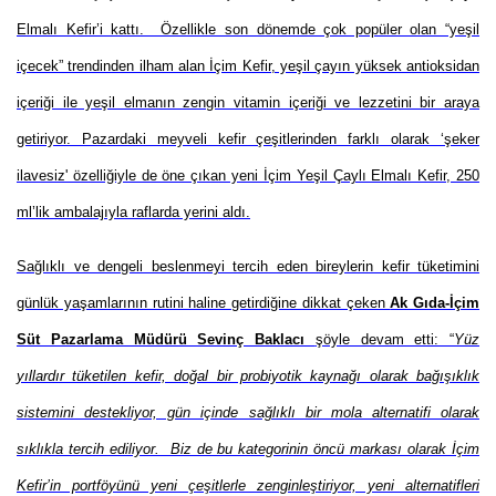
Elmalı Kefir’i kattı. Özellikle son dönemde çok popüler olan “yeşil
içecek” trendinden ilham alan İçim Kefir, yeşil çayın yüksek antioksidan
içeriği ile yeşil elmanın zengin vitamin içeriği ve lezzetini bir araya
getiriyor. Pazardaki meyveli kefir çeşitlerinden farklı olarak ‘şeker
ilavesiz' özelliğiyle de öne çıkan yeni İçim Yeşil Çaylı Elmalı Kefir, 250
ml’lik ambalajıyla raflarda yerini aldı.
Sağlıklı ve dengeli beslenmeyi tercih eden bireylerin kefir tüketimini
günlük yaşamlarının rutini haline getirdiğine dikkat çeken
Ak Gıda-İçim
Süt Pazarlama Müdürü Sevinç Baklacı
şöyle devam etti: “
Yüz
yıllardır tüketilen kefir, doğal bir probiyotik kaynağı olarak bağışıklık
sistemini destekliyor, gün içinde sağlıklı bir mola alternatifi olarak
sıklıkla tercih ediliyor. Biz de bu kategorinin öncü markası olarak İçim
Kefir’in portföyünü yeni çeşitlerle zenginleştiriyor, yeni alternatifleri