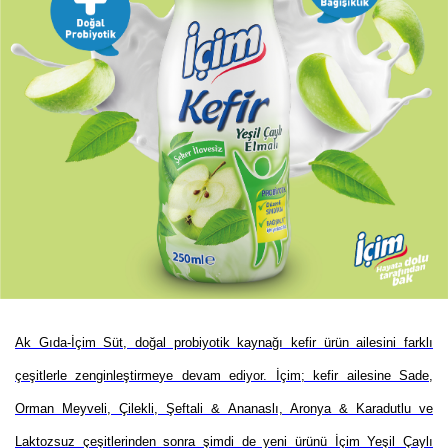
Ak Gıda-İçim Süt, doğal probiyotik kaynağı kefir ürün ailesini farklı
çeşitlerle zenginleştirmeye devam ediyor. İçim; kefir ailesine Sade,
Orman Meyveli, Çilekli, Şeftali & Ananaslı, Aronya & Karadutlu ve
Laktozsuz çeşitlerinden sonra şimdi de yeni ürünü İçim Yeşil Çaylı