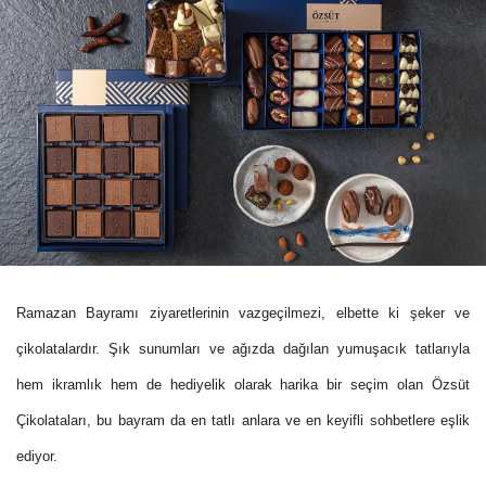
Ramazan Bayramı ziyaretlerinin vazgeçilmezi, elbette ki şeker ve
çikolatalardır.
Şık sunumları ve ağızda dağılan yumuşacık tatlarıyla
hem ikramlık hem de hediyelik olarak harika bir seçim olan Özsüt
Çikolataları, bu bayram da en tatlı anlara ve en keyifli sohbetlere eşlik
ediyor.