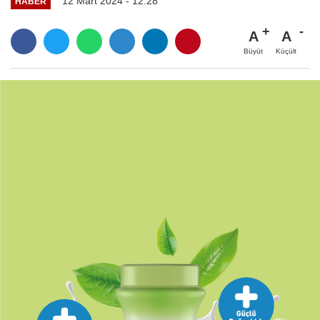
12 Mart 2024 - 12:28
HABER
A
A
Büyüt
Küçült