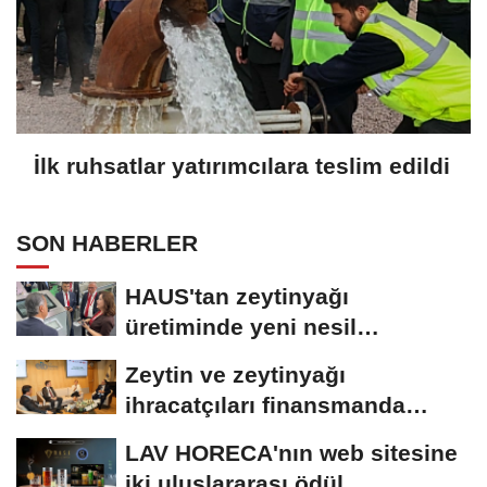
İlk ruhsatlar yatırımcılara teslim edildi
SON HABERLER
HAUS'tan zeytinyağı
üretiminde yeni nesil
teknolojiler
Zeytin ve zeytinyağı
ihracatçıları finansmanda
kolaylık bekliyor
LAV HORECA'nın web sitesine
iki uluslararası ödül