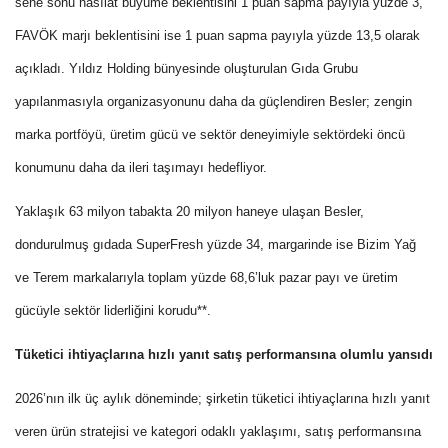
sene sonu hasılat büyüme beklentisini 1 puan sapma payıyla yüzde 3,
FAVÖK marjı beklentisini ise 1 puan sapma payıyla yüzde 13,5 olarak
açıkladı. Yıldız Holding bünyesinde oluşturulan Gıda Grubu
yapılanmasıyla organizasyonunu daha da güçlendiren Besler; zengin
marka portföyü, üretim gücü ve sektör deneyimiyle sektördeki öncü
konumunu daha da ileri taşımayı hedefliyor.
Yaklaşık 63 milyon tabakta 20 milyon haneye ulaşan Besler,
dondurulmuş gıdada SuperFresh yüzde 34, margarinde ise Bizim Yağ
ve Terem markalarıyla toplam yüzde 68,6’luk pazar payı ve üretim
gücüyle sektör liderliğini korudu**.
Tüketici ihtiyaçlarına hızlı yanıt satış performansına olumlu yansıdı
2026’nın ilk üç aylık döneminde; şirketin tüketici ihtiyaçlarına hızlı yanıt
veren ürün stratejisi ve kategori odaklı yaklaşımı, satış performansına