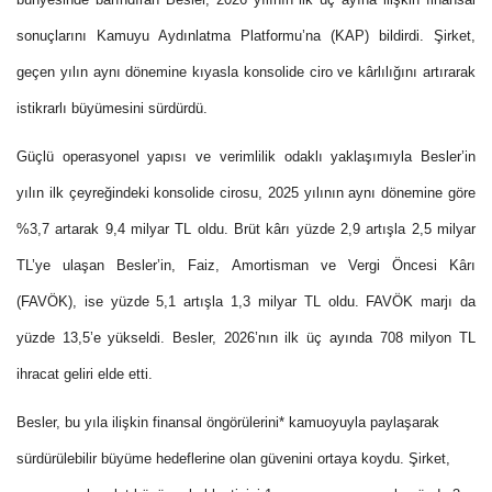
sonuçlarını Kamuyu Aydınlatma Platformu’na (KAP) bildirdi. Şirket,
geçen yılın aynı dönemine kıyasla konsolide ciro ve kârlılığını artırarak
istikrarlı büyümesini sürdürdü.
Güçlü operasyonel yapısı ve verimlilik odaklı yaklaşımıyla Besler’in
yılın ilk çeyreğindeki konsolide cirosu, 2025 yılının aynı dönemine göre
%3,7 artarak 9,4 milyar TL oldu. Brüt kârı yüzde 2,9 artışla 2,5 milyar
TL’ye ulaşan Besler’in, Faiz, Amortisman ve Vergi Öncesi Kârı
(FAVÖK), ise yüzde 5,1 artışla 1,3 milyar TL oldu. FAVÖK marjı da
yüzde 13,5’e yükseldi. Besler, 2026’nın ilk üç ayında 708 milyon TL
ihracat geliri elde etti.
Besler, bu yıla ilişkin finansal öngörülerini* kamuoyuyla paylaşarak
sürdürülebilir büyüme hedeflerine olan güvenini ortaya koydu. Şirket,