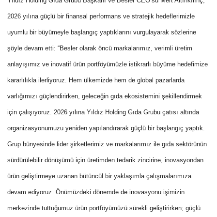
Yıldız Holding Gıda Grubu Başkanı ve Besler CEO’su Mert Altınkılınç,
2026 yılına güçlü bir finansal performans ve stratejik hedeflerimizle
uyumlu bir büyümeyle başlangıç yaptıklarını vurgulayarak sözlerine
şöyle devam etti: “Besler olarak öncü markalarımız, verimli üretim
anlayışımız ve inovatif ürün portföyümüzle istikrarlı büyüme hedefimize
kararlılıkla ilerliyoruz. Hem ülkemizde hem de global pazarlarda
varlığımızı güçlendirirken, geleceğin gıda ekosistemini şekillendirmek
için çalışıyoruz
. 2026 yılına Yıldız Holding Gıda Grubu çatısı altında
organizasyonumuzu yeniden yapılandırarak güçlü bir başlangıç yaptık.
Grup bünyesinde
lider şirketlerimiz ve markalarımız ile gıda sektörünün
sürdürülebilir dönüşümü için üretimden tedarik zincirine, inovasyondan
ürün geliştirmeye uzanan bütüncül bir yaklaşımla çalışmalarımıza
devam ediyoruz. Önümüzdeki dönemde de inovasyonu işimizin
merkezinde tuttuğumuz ürün portföyümüzü sürekli geliştirirken; güçlü