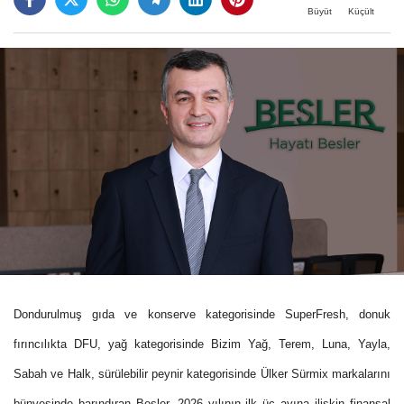
Büyüt
Küçült
Dondurulmuş gıda ve konserve kategorisinde SuperFresh, donuk
fırıncılıkta DFU, yağ kategorisinde Bizim Yağ, Terem, Luna, Yayla,
Sabah ve Halk, sürülebilir peynir kategorisinde Ülker Sürmix markalarını
bünyesinde barındıran Besler, 2026 yılının ilk üç ayına ilişkin finansal