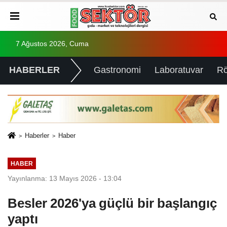
7 Ağustos 2026, Cuma
HABERLER
Gastronomi
Laboratuvar
Rö
Haberler
Haber
HABER
Yayınlanma: 13 Mayıs 2026 - 13:04
Besler 2026'ya güçlü bir başlangıç
yaptı