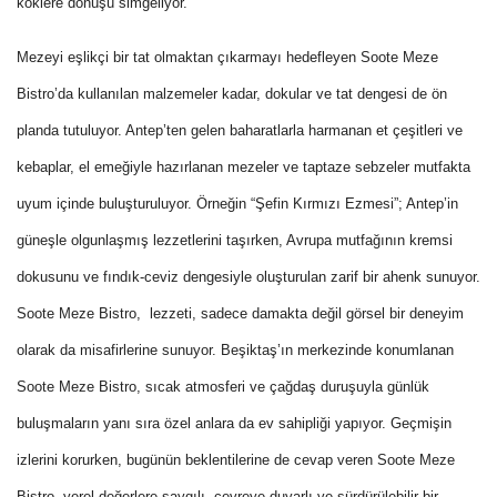
köklere dönüşü simgeliyor.
Mezeyi eşlikçi bir tat olmaktan çıkarmayı hedefleyen Soote Meze
Bistro’da kullanılan malzemeler kadar, dokular ve tat dengesi de ön
planda tutuluyor. Antep’ten gelen baharatlarla harmanan et çeşitleri ve
kebaplar, el emeğiyle hazırlanan mezeler ve taptaze sebzeler mutfakta
uyum içinde buluşturuluyor. Örneğin “Şefin Kırmızı Ezmesi”; Antep’in
güneşle olgunlaşmış lezzetlerini taşırken, Avrupa mutfağının kremsi
dokusunu ve fındık-ceviz dengesiyle oluşturulan zarif bir ahenk sunuyor.
Soote Meze Bistro, lezzeti, sadece damakta değil görsel bir deneyim
olarak da misafirlerine sunuyor. Beşiktaş’ın merkezinde konumlanan
Soote Meze Bistro, sıcak atmosferi ve çağdaş duruşuyla günlük
buluşmaların yanı sıra özel anlara da ev sahipliği yapıyor. Geçmişin
izlerini korurken, bugünün beklentilerine de cevap veren Soote Meze
Bistro, yerel değerlere saygılı, çevreye duyarlı ve sürdürülebilir bir