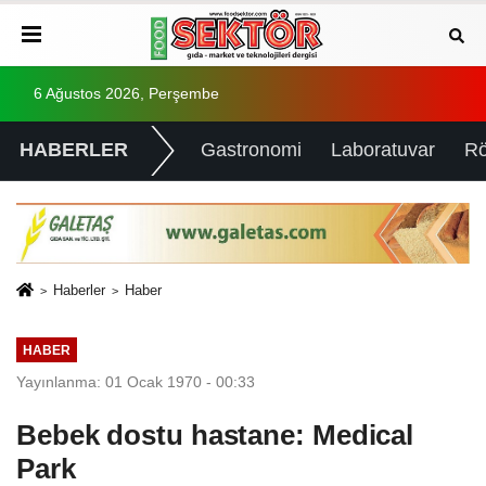
6 Ağustos 2026, Perşembe
HABERLER
Gastronomi
Laboratuvar
Rö
Haberler
Haber
HABER
Yayınlanma: 01 Ocak 1970 - 00:33
Bebek dostu hastane: Medical
Park