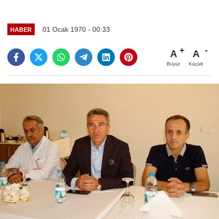
01 Ocak 1970 - 00:33
HABER
A
A
Büyüt
Küçült