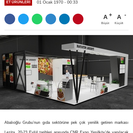
01 Ocak 1970 - 00:33
ET ÜRÜNLERI
A
A
Büyüt
Küçült
Abalıoğlu Grubu’nun gıda sektörüne pek çok yenilik getiren markası
Lezita, 20-23 Eylül tarihleri arasında CNR Expo Yeşilköy’de yapılacak