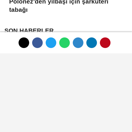
Polonez'den yılbaşı için şarküteri
tabağı
SON HABERLER
HAUS'tan zeytinyağı
üretiminde yeni nesil
teknolojiler
Zeytin ve zeytinyağı
ihracatçıları finansmanda
kolaylık bekliyor
LAV HORECA'nın web sitesine
iki uluslararası ödül
İlk ruhsatlar yatırımcılara
teslim edildi
TÜGİS, Gıda sanayisini