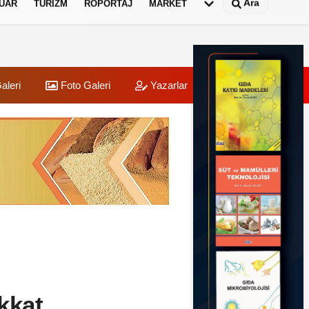
Ara
UAR
TURIZM
RÖPORTAJ
MARKET
aleri
Foto Galeri
Yazarlar
Üye Paneli
kkat