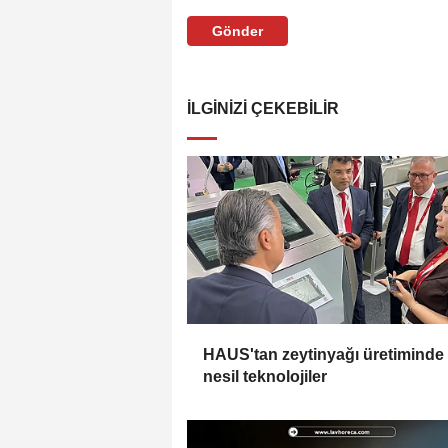
Gönder
İLGINIZI ÇEKEBILIR
HAUS'tan zeytinyağı üretiminde
nesil teknolojiler