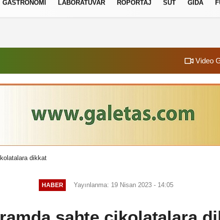
GASTRONOMI
LABORATUVAR
RÖPORTAJ
SÜT
GIDA
F
izlilik İlkeleri
Video G
olatalara dikkat
Yayınlanma: 19 Nisan 2023 - 14:05
HABER
ramda sahte çikolatalara di