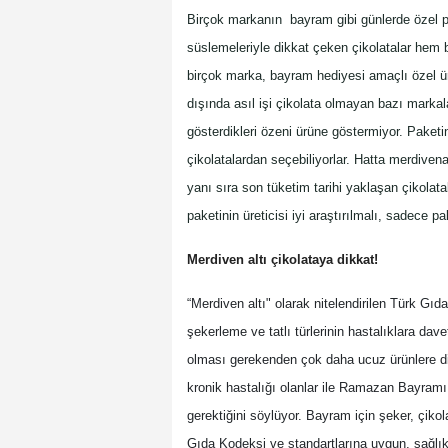
Birçok markanın bayram gibi günlerde özel pa
süslemeleriyle dikkat çeken çikolatalar hem 
birçok marka, bayram hediyesi amaçlı özel ürü
dışında asıl işi çikolata olmayan bazı markala
gösterdikleri özeni ürüne göstermiyor. Paketi
çikolatalardan seçebiliyorlar. Hatta merdivena
yanı sıra son tüketim tarihi yaklaşan çikolat
paketinin üreticisi iyi araştırılmalı, sadece 
Merdiven altı çikolataya dikkat!
“Merdiven altı" olarak nitelendirilen Türk Gıd
şekerleme ve tatlı türlerinin hastalıklara dav
olması gerekenden çok daha ucuz ürünlere di
kronik hastalığı olanlar ile Ramazan Bayramı 
gerektiğini söylüyor. Bayram için şeker, çikola
Gıda Kodeksi ve standartlarına uygun, sağlıklı