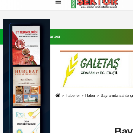
Künye
İletişim
Çerez Politikası
G
8 Ağustos 2026, Cumartesi
Haberler
Haber
Bayramda sahte çik
Bay