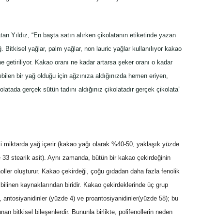
atan Yıldız, “En başta satın alırken çikolatanın etiketinde yazan
. Bitkisel yağlar, palm yağlar, non lauric yağlar kullanılıyor kakao
ne getiriliyor. Kakao oranı ne kadar artarsa şeker oranı o kadar
ebilen bir yağ olduğu için ağzınıza aldığınızda hemen eriyen,
olatada gerçek sütün tadını aldığınız çikolatadır gerçek çikolata”
i miktarda yağ içerir (kakao yağı olarak %40-50, yaklaşık yüzde
e 33 stearik asit). Aynı zamanda, bütün bir kakao çekirdeğinin
noller oluşturur. Kakao çekirdeği, çoğu gıdadan daha fazla fenolik
i bilinen kaynaklarından biridir. Kakao çekirdeklerinde üç grup
), antosiyanidinler (yüzde 4) ve proantosiyanidinler(yüzde 58); bu
an bitkisel bileşenlerdir. Bununla birlikte, polifenollerin neden