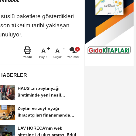
 süslü paketlere gösterdikleri
 son tüketim tarihi yaklaşan
unuluyor.
A
A
Büyüt
Küçült
Yazdır
Yorumlar
 HABERLER
HAUS'tan zeytinyağı
üretiminde yeni nesil
teknolojiler
Zeytin ve zeytinyağı
ihracatçıları finansmanda
kolaylık bekliyor
LAV HORECA'nın web
sitesine iki uluslararası ödül