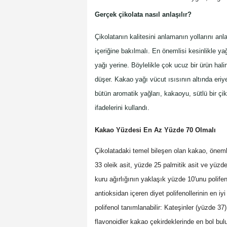
Gerçek çikolata nasıl anlaşılır?
Çikolatanın kalitesini anlamanın yollarını anl
içeriğine bakılmalı. En önemlisi kesinlikle yağ
yağı yerine. Böylelikle çok ucuz bir ürün hali
düşer. Kakao yağı vücut ısısının altında eriy
bütün aromatik yağları, kakaoyu, sütlü bir çik
ifadelerini kullandı.
Kakao Yüzdesi En Az Yüzde 70 Olmalı
Çikolatadaki temel bileşen olan kakao, öneml
33 oleik asit, yüzde 25 palmitik asit ve yüzd
kuru ağırlığının yaklaşık yüzde 10'unu polife
antioksidan içeren diyet polifenollerinin en iy
polifenol tanımlanabilir: Kateşinler (yüzde 37
flavonoidler kakao çekirdeklerinde en bol bulun