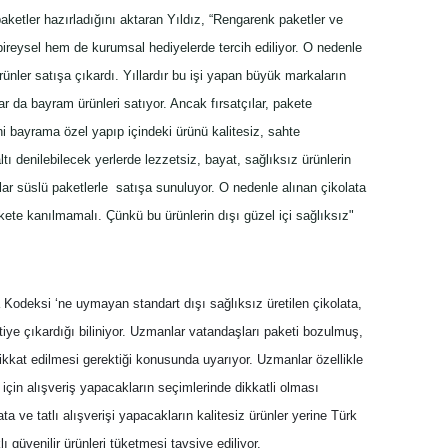
ketler hazırladığını aktaran Yıldız, “Rengarenk paketler ve
bireysel hem de kurumsal hediyelerde tercih ediliyor. O nedenle
nler satışa çıkardı. Yıllardır bu işi yapan büyük markaların
r da bayram ürünleri satıyor. Ancak fırsatçılar, pakete
ni bayrama özel yapıp içindeki ürünü kalitesiz, sahte
ltı denilebilecek yerlerde lezzetsiz, bayat, sağlıksız ürünlerin
alar süslü paketlerle satışa sunuluyor. O nedenle alınan çikolata
pakete kanılmamalı. Çünkü bu ürünlerin dışı güzel içi sağlıksız"
a Kodeksi ‘ne uymayan standart dışı sağlıksız üretilen çikolata,
etiye çıkardığı biliniyor. Uzmanlar vatandaşları paketi bozulmuş,
kkat edilmesi gerektiği konusunda uyarıyor. Uzmanlar özellikle
için alışveriş yapacakların seçimlerinde dikkatli olması
ta ve tatlı alışverişi yapacakların kalitesiz ürünler yerine Türk
 güvenilir ürünleri tüketmesi tavsiye ediliyor.