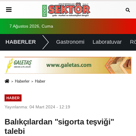
7 Ağustos 2026, Cuma
HABERLER
Gastronomi
Laboratuvar
Rö
Haberler
Haber
HABER
Yayınlanma: 04 Mart 2024 - 12:19
Balıkçılardan "sigorta teşviği"
talebi