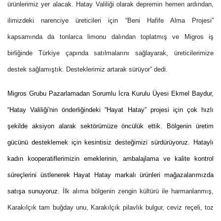
ürünlerimiz yer alacak. Hatay Valiliği olarak depremin hemen ardından,
ilimizdeki narenciye üreticileri için “Beni Hafife Alma Projesi”
kapsamında da tonlarca limonu dalından toplatmış ve Migros iş
birliğinde Türkiye çapında satılmalarını sağlayarak, üreticilerimize
destek sağlamıştık. Desteklerimiz artarak sürüyor” dedi.
Migros Grubu Pazarlamadan Sorumlu İcra Kurulu Üyesi Ekmel Baydur,
“Hatay Valiliği'nin önderliğindeki “Hayat Hatay” projesi için çok hızlı
şekilde aksiyon alarak sektörümüze öncülük ettik. Bölgenin üretim
gücünü desteklemek için kesintisiz desteğimizi sürdürüyoruz. Hataylı
kadın kooperatiflerimizin emeklerinin, ambalajlama ve kalite kontrol
süreçlerini üstlenerek Hayat Hatay markalı ürünleri mağazalarımızda
satışa sunuyoruz.
İlk alıma bölgenin zengin kültürü ile harmanlanmış,
Karakılçık tam buğday unu, Karakılçık pilavlık bulgur, ceviz reçeli, toz