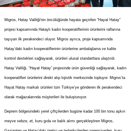
Migros, Hatay Valiliği'nin öncülüğünde hayata geçirilen “Hayat Hatay”
projesi kapsamında Hataylı kadın kooperatiflerinin ürünlerini raflarına
taşıyan ilk perakendeci oluyor. Migros ayrıca, proje kapsamında
Hatay’daki kadın kooperatiflerinin ürünlerine ambalajlama ve kalite
kontrol destekleri sağlayarak, ürünleri ulusal standartlara ulaştırdı.
Hatay Valiliği, “Hayat Hatay” projesinde ürün güvenliği sağlayarak, kadın
kooperatifleri ürünlerini direkt alıp lojistik merkezinde topluyor. Migros’ta
Hayat Hatay markalı ürünleri tüm Türkiye’ye gönderen ilk perakendeci
olarak mağazalarında müşterileri ile buluşturuyor.
Deprem bölgesindeki yerel çiftçilerden bugüne kadar 100 bin tonu aşkın
meyve sebze, et, kuru gıda ve balık alımı gerçekleştiren Migros,
Gaziantep ve Hatay’daki üretici ve tedarikçilerden narenciyeden, kuru