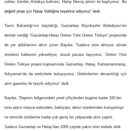
zahter, kömbe, Antakya kahvesi, Hatay Derviş pirinci ile başlıyoruz. B
u
değerli proje için Hatay Valiliğine teşekkür ediyoruz” dedi.
Tarım Bakanlığı’nın başlattığı, Gaziantep Büyükşehir Belediyesi’nin
destek verdiği “
Gaziantep-Hatay Üreten Yöre Üreten Türkiye
” projesinde
de yer aldıklarının altını çizen Baydur,
“
Sadece ürün almıyor, alınan
ürünlerin kalitesini yükseltiyor, ulusal pazara taşıyoruz.
Üreten Yöre
Üreten Türkiye projesi kapsamında Gaziantep, Hatay, Kahramanmaraş,
Adıyaman’da da üreticilerle buluşuyoruz. Üretimlerinin devamlılığı için
alım garantisi ile teşvik ediyoruz” dedi.
Baydur, “Deprem bölgesindeki yerel çiftçilerden bugüne kadar 100 bin
tonu aşkın meyve-sebzeden, bakliyata, deniz ürünlerinden kuruyemişe
ve temizlik ürünlerine kadar çok geniş bir yelpazede alım yaptık.
Sadece Gaziantep ve Hatay’dan 1000 çeşide yakın ürün tedarik ettik.