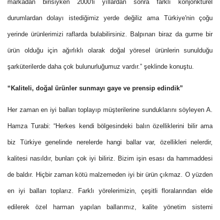
markadan birisiyken 2000'li yıllardan sonra farklı konjonktürel
durumlardan dolayı istediğimiz yerde değiliz ama Türkiye'nin çoğu
yerinde ürünlerimizi raflarda bulabilirsiniz. Balpınarı biraz da gurme bir
ürün olduğu için ağırlıklı olarak doğal yöresel ürünlerin sunulduğu
şarküterilerde daha çok bulunurluğumuz vardır.” şeklinde konuştu.
“Kaliteli, doğal ürünler sunmayı gaye ve prensip edindik”
Her zaman en iyi balları toplayıp müşterilerine sunduklarını söyleyen A.
Hamza Turabi: “Herkes kendi bölgesindeki balın özelliklerini bilir ama
biz Türkiye genelinde nerelerde hangi ballar var, özellikleri nelerdir,
kalitesi nasıldır, bunları çok iyi biliriz. Bizim işin esası da hammaddesi
de baldır. Hiçbir zaman kötü malzemeden iyi bir ürün çıkmaz. O yüzden
en iyi balları toplarız. Farklı yörelerimizin, çeşitli floralarından elde
edilerek özel harman yapılan ballarımız, kalite yönetim sistemi