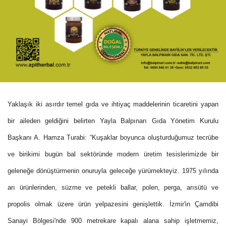
Yaklaşık iki asırdır temel gıda ve ihtiyaç maddelerinin ticaretini yapan
bir aileden geldiğini belirten Yayla Balpınarı Gıda Yönetim Kurulu
Başkanı A. Hamza Turabi: “Kuşaklar boyunca oluşturduğumuz tecrübe
ve birikimi bugün bal sektöründe modern üretim tesislerimizde bir
geleneğe dönüştürmenin onuruyla geleceğe yürümekteyiz. 1975 yılında
arı ürünlerinden, süzme ve petekli ballar, polen, perga, arısütü ve
propolis olmak üzere ürün yelpazesini genişlettik. İzmir'in Çamdibi
Sanayi Bölgesi'nde 900 metrekare kapalı alana sahip işletmemiz,