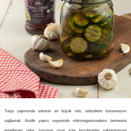
Turşu yapımında sirkenin en büyük rolü, sebzelerin korunmasını
sağlamak. Asidik yapısı sayesinde mikroorganizmaların üremesini
engelleyen sirke, turşunun uzun süre bozulmadan saklanmasına