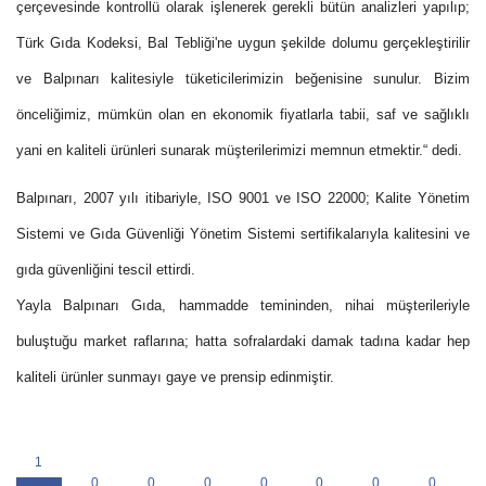
çerçevesinde kontrollü olarak işlenerek gerekli bütün analizleri yapılıp;
Türk Gıda Kodeksi, Bal Tebliği'ne uygun şekilde dolumu gerçekleştirilir
ve Balpınarı kalitesiyle tüketicilerimizin beğenisine sunulur. Bizim
önceliğimiz, mümkün olan en ekonomik fiyatlarla tabii, saf ve sağlıklı
yani en kaliteli ürünleri sunarak müşterilerimizi memnun etmektir.“ dedi.
Balpınarı, 2007 yılı itibariyle, ISO 9001 ve ISO 22000; Kalite Yönetim
Sistemi ve Gıda Güvenliği Yönetim Sistemi sertifikalarıyla kalitesini ve
gıda güvenliğini tescil ettirdi.
Yayla Balpınarı Gıda, hammadde temininden, nihai müşterileriyle
buluştuğu market raflarına; hatta sofralardaki damak tadına kadar hep
kaliteli ürünler sunmayı gaye ve prensip edinmiştir.