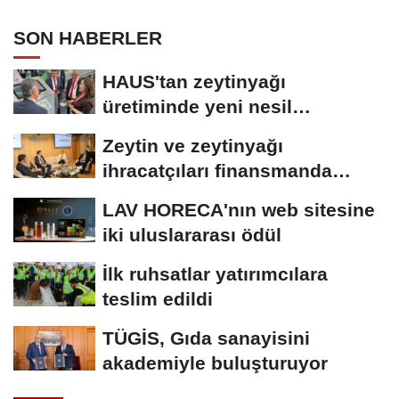
SON HABERLER
HAUS'tan zeytinyağı
üretiminde yeni nesil
teknolojiler
Zeytin ve zeytinyağı
ihracatçıları finansmanda
kolaylık bekliyor
LAV HORECA'nın web sitesine
iki uluslararası ödül
İlk ruhsatlar yatırımcılara
teslim edildi
TÜGİS, Gıda sanayisini
akademiyle buluşturuyor