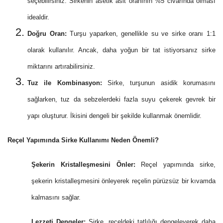
seçebilirsiniz. Sirkenin asetik asit oranının %5 civarında olması
idealdir.
Doğru Oran:
Turşu yaparken, genellikle su ve sirke oranı 1:1
olarak kullanılır. Ancak, daha yoğun bir tat istiyorsanız sirke
miktarını artırabilirsiniz.
Tuz ile Kombinasyon:
Sirke, turşunun asidik korumasını
sağlarken, tuz da sebzelerdeki fazla suyu çekerek gevrek bir
yapı oluşturur. İkisini dengeli bir şekilde kullanmak önemlidir.
Reçel Yapımında Sirke Kullanımı Neden Önemli?
Şekerin Kristalleşmesini Önler:
Reçel yapımında sirke,
şekerin kristalleşmesini önleyerek reçelin pürüzsüz bir kıvamda
kalmasını sağlar.
Lezzeti Dengeler:
Sirke, reçeldeki tatlılığı dengeleyerek daha