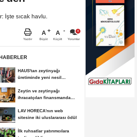
: İşte sıcak havlu.
A
A
Büyüt
Küçült
Yazdır
Yorumlar
 HABERLER
HAUS'tan zeytinyağı
üretiminde yeni nesil
teknolojiler
Zeytin ve zeytinyağı
ihracatçıları finansmanda
kolaylık bekliyor
LAV HORECA'nın web
sitesine iki uluslararası ödül
İlk ruhsatlar yatırımcılara