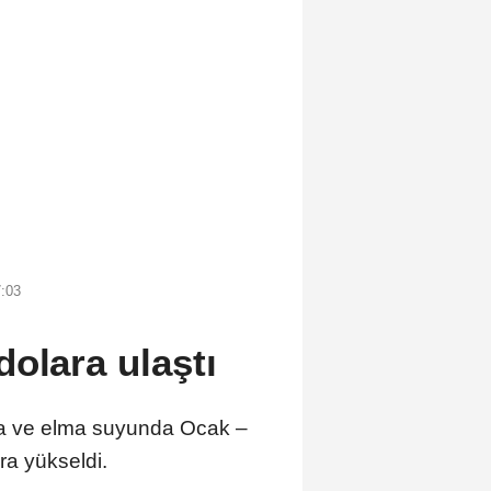
7:03
olara ulaştı
lma ve elma suyunda Ocak –
ra yükseldi.