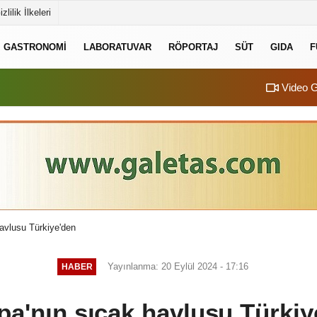
izlilik İlkeleri
GASTRONOMI
LABORATUVAR
RÖPORTAJ
SÜT
GIDA
F
Video G
avlusu Türkiye'den
Yayınlanma: 20 Eylül 2024 - 17:16
HABER
pa'nın sıcak havlusu Türkiy