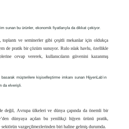
m sunan bu ürünler, ekonomik fiyatlarıyla da dikkat çekiyor. 
e, toplantı ve seminerler gibi çeşitli mekanlar için oldukça 
m de pratik bir çözüm sunuyor. Rulo ıslak havlu, özellikle 
erine cevap vererek, kullanıcıların güvenini kazanmış 
 basarak müşterilere kişiselleştirme 
imkanı
 sunan 
HijyenLab’ın
 da elverişli.  
de değil, Avrupa ülkeleri ve dünya çapında da önemli bir 
’den dünyaya açılan bu yenilikçi hijyen ürünü pratik, 
e sektörün vazgeçilmezlerinden biri haline gelmiş durumda.