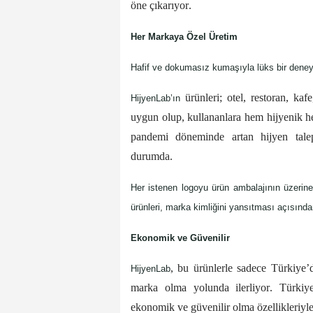
öne çıkarıyor. 
Her Markaya Özel Üretim
Hafif ve dokumasız kumaşıyla lüks bir deneyi
 ürünleri; otel, restoran, kaf
HijyenLab’ın
uygun olup, kullananlara hem hijyenik he
pandemi döneminde artan hijyen talepl
durumda. 
Her istenen logoyu ürün ambalajının üzerine
ürünleri, marka kimliğini yansıtması açısından
Ekonomik ve Güvenilir
, bu ürünlerle sadece Türkiye’
HijyenLab
marka olma yolunda ilerliyor. Türkiye
ekonomik ve güvenilir olma özellikleriyl