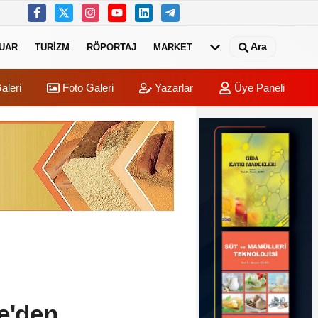
Ara
UAR
TURIZM
RÖPORTAJ
MARKET
aleri
Foto Galeri
Yazarlar
Üye Paneli
e'den