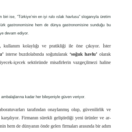
iri ise, “Türkiye’nin en iyi rulo ıslak havlusu” sloganıyla üretim 
ürk gastronomisine hem de dünya gastronomisine sunduğu bu 
eye devam ediyor. 
, kullanım kolaylığı ve pratikliği ile öne çıkıyor. İster 
u’ 
isterse buzdolabında soğutularak 
‘soğuk havlu’
 olarak 
yiyecek-içecek sektöründe misafirlerin vazgeçilmezi haline 
n ambalajlarına kadar her bileşeniyle güven veriyor.   
aboratuvarları tarafından onaylanmış olup, güvenilirlik ve 
arşılıyor. Firmanın sürekli geliştirdiği yeni ürünler ve ar-
nin hem de dünyanın önde gelen firmaları arasında bir adım 