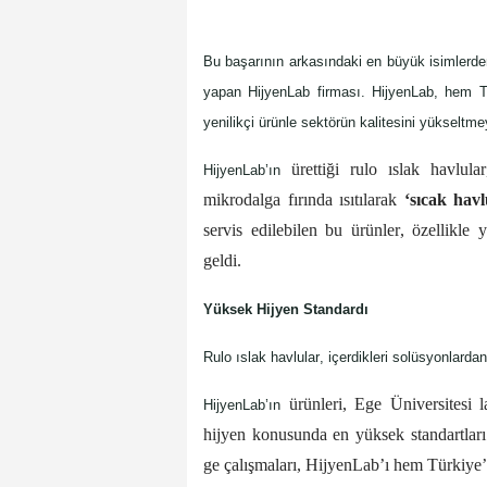
Bu başarının arkasındaki en büyük isimlerden b
yapan 
HijyenLab
 firması. 
Hijye
nLab
, hem T
yenilikçi ürünle sektörün kalitesini yükseltm
 ürettiği rulo ıslak havlular
HijyenLab’ın
mikrodalga fırında ısıtılarak 
‘sıcak havl
servis edilebilen bu ürünler, özellikle 
geldi.  
Yüksek Hijyen Standardı
Rulo ıslak havlular, içerdikleri solüsyonlarda
 ürünleri, Ege Üniversitesi l
HijyenLab’ın
hijyen konusunda en yüksek standartları k
ge
 çalışmaları, 
HijyenLab’ı
 hem Türkiye’