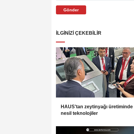
Gönder
İLGINIZI ÇEKEBILIR
HAUS'tan zeytinyağı üretiminde
nesil teknolojiler