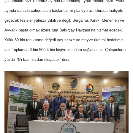
çalışmalarımızı Temmuz ayında tamamlayıp, yatırımcılarımızın Eylül
ayında sahada çalışmalara başlamasını planlıyoruz. Burada faaliyete
geçecek tesisler yalnıza Dikili’ye değil; Bergama, Kınık, Menemen ve
Ayvalık başta olmak üzere tüm Bakırçay Havzası’na hizmet edecek.
Yıllık 80 bin ton katma değerli yaş sebze ve meyve üretimi hedefimiz
var. Toplamda 3 bin 500-4 bin kişiye istihdam sağlanacak. Çalışanların
yüzde 75’i kadınlardan oluşacak” dedi.