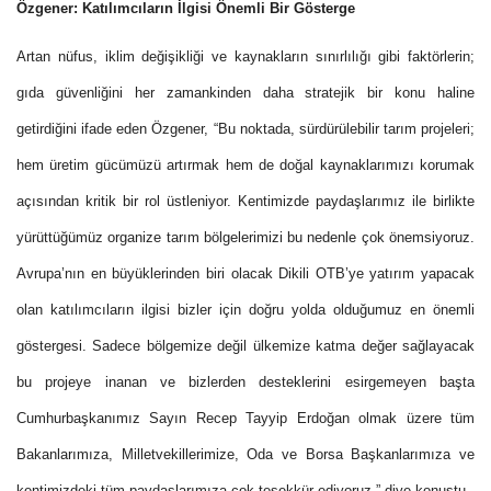
Özgener: Katılımcıların İlgisi Önemli Bir Gösterge
Artan nüfus, iklim değişikliği ve kaynakların sınırlılığı gibi faktörlerin;
gıda güvenliğini her zamankinden daha stratejik bir konu haline
getirdiğini ifade eden Özgener, “Bu noktada, sürdürülebilir tarım projeleri;
hem üretim gücümüzü artırmak hem de doğal kaynaklarımızı korumak
açısından kritik bir rol üstleniyor. Kentimizde paydaşlarımız ile birlikte
yürüttüğümüz organize tarım bölgelerimizi bu nedenle çok önemsiyoruz.
Avrupa’nın en büyüklerinden biri olacak Dikili OTB’ye yatırım yapacak
olan katılımcıların ilgisi bizler için doğru yolda olduğumuz en önemli
göstergesi. Sadece bölgemize değil ülkemize katma değer sağlayacak
bu projeye inanan ve bizlerden desteklerini esirgemeyen başta
Cumhurbaşkanımız Sayın Recep Tayyip Erdoğan olmak üzere tüm
Bakanlarımıza, Milletvekillerimize, Oda ve Borsa Başkanlarımıza ve
kentimizdeki tüm paydaşlarımıza çok teşekkür ediyoruz.” diye konuştu.