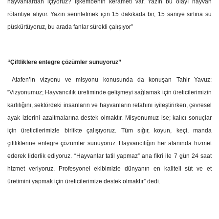
hayvanlardan içiyoruz? İşkembenin kerameti var. Yazın bu olayı hayvan
rölantiye alıyor. Yazın serinletmek için 15 dakikada bir, 15 saniye sırtına su
püskürtüyoruz, bu arada fanlar sürekli çalışıyor”
“Çiftliklere entegre çözümler sunuyoruz”
Atafen’in vizyonu ve misyonu konusunda da konuşan Tahir Yavuz:
“Vizyonumuz;
Hayvancılık üretiminde gelişmeyi sağlamak için üreticilerimizin
karlılığını, sektördeki insanların ve hayvanların refahını iyileştirirken, çevresel
ayak izlerini azaltmalarına destek olmaktır. Misyonumuz ise; kalıcı sonuçlar
için üreticilerimizle birlikte çalışıyoruz. Tüm sığır, koyun, keçi, manda
çiftliklerine entegre çözümler sunuyoruz. Hayvancılığın her alanında hizmet
ederek liderlik ediyoruz. “Hayvanlar tatil yapmaz” ana fikri ile 7 gün 24 saat
hizmet veriyoruz. Profesyonel ekibimizle dünyanın en kaliteli süt ve et
üretimini yapmak için üreticilerimize destek olmaktır” dedi.