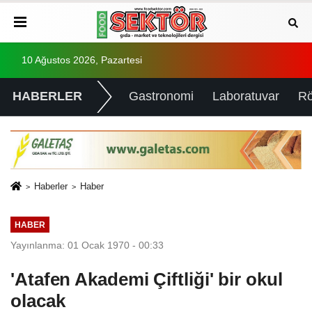
10 Ağustos 2026, Pazartesi
HABERLER
Gastronomi
Laboratuvar
Rö
Haberler
Haber
HABER
Yayınlanma: 01 Ocak 1970 - 00:33
'Atafen Akademi Çiftliği' bir okul
olacak