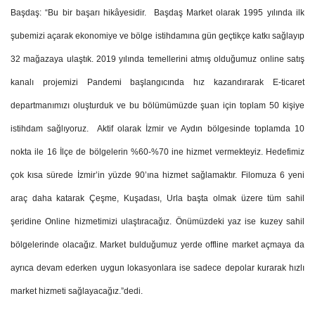
Başdaş: “Bu bir başarı hikâyesidir.
Başdaş Market olarak 1995 yılında ilk
şubemizi açarak ekonomiye ve bölge istihdamına gün geçtikçe katkı sağlayıp
32 mağazaya ulaştık. 2019 yılında temellerini atmış olduğumuz online satış
kanalı projemizi Pandemi başlangıcında hız kazandırarak E-ticaret
departmanımızı oluşturduk ve bu bölümümüzde şuan için toplam 50 kişiye
istihdam sağlıyoruz.
Aktif olarak İzmir ve Aydın bölgesinde toplamda 10
nokta ile 16 İlçe de bölgelerin %60-%70 ine hizmet vermekteyiz. Hedefimiz
çok kısa sürede İzmir’in yüzde 90’ına hizmet sağlamaktır. Filomuza 6 yeni
araç daha katarak Çeşme, Kuşadası, Urla başta olmak üzere tüm sahil
şeridine Online hizmetimizi ulaştıracağız. Önümüzdeki yaz ise kuzey sahil
bölgelerinde olacağız. Market bulduğumuz yerde offline market açmaya da
ayrıca devam ederken uygun lokasyonlara ise sadece depolar kurarak hızlı
market hizmeti sağlayacağız.”dedi.