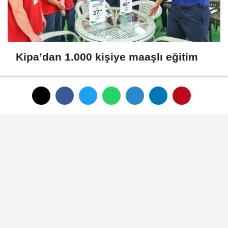
Kipa’dan 1.000 kişiye maaşlı eğitim
SON HABERLER
HAUS'tan zeytinyağı
üretiminde yeni nesil
teknolojiler
Zeytin ve zeytinyağı
ihracatçıları finansmanda
kolaylık bekliyor
LAV HORECA'nın web sitesine
iki uluslararası ödül
İlk ruhsatlar yatırımcılara