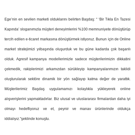
Ege’nin en sevilen marketi olduklarını belirten Başdaş: “ ‘Bir Tıkla En Tazesi
Kapında’ sloganımızla müşteri deneyimlerini %100 memnuniyete dönüştürüp
tercih edilen e-ticaret markasına dönüştürmek istiyoruz. Bunun için de Online
market stratejimizi yılbaşında oluşurduk ve bu güne kadarda çok başarılı
olduk. Agresif kampanya modellerimizle sadece müşterilerimizin dikkatini
çekmedik, rakiplerimizi arkamızdan sürükleyip kampanyalarımızın taklidi
oluşturularak sektöre dinamik bir yön sağlayıp katma değer de yarattık.
Müşterilerimiz Başdaş uygulamamızı kolaylıkla yükleyerek online
alışverişlerini yapmaktadırlar. Biz ulusal ve uluslararası firmalardan daha iyi
olmayı hedefliyoruz ve et, peynir ve manav ürünlerinde oldukça
iddialıyız.”şeklinde konuştu.