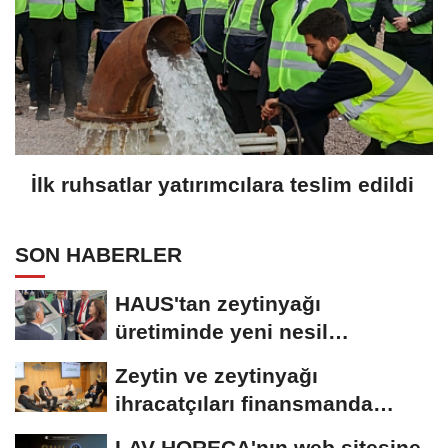
İlk ruhsatlar yatırımcılara teslim edildi
SON HABERLER
HAUS'tan zeytinyağı
üretiminde yeni nesil
teknolojiler
Zeytin ve zeytinyağı
ihracatçıları finansmanda
kolaylık bekliyor
LAV HORECA'nın web sitesine