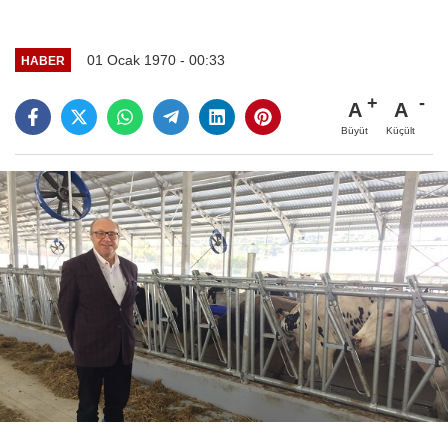
01 Ocak 1970 - 00:33
HABER
A
A
Büyüt
Küçült