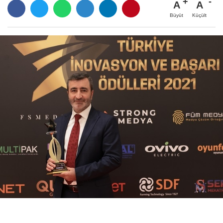
A
A
Büyüt
Küçült