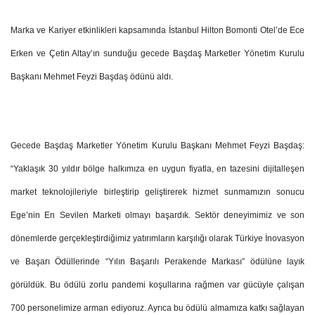
Marka ve Kariyer etkinlikleri kapsamında İstanbul Hilton Bomonti Otel’de Ece
Erken ve Çetin Altay’ın sunduğu gecede Başdaş Marketler Yönetim Kurulu
Başkanı Mehmet Feyzi Başdaş ödünü aldı.
Gecede Başdaş Marketler Yönetim Kurulu Başkanı Mehmet Feyzi Başdaş:
“Yaklaşık 30 yıldır bölge halkımıza en uygun fiyatla, en tazesini dijitalleşen
market teknolojileriyle birleştirip geliştirerek hizmet sunmamızın sonucu
Ege’nin En Sevilen Marketi olmayı başardık. Sektör deneyimimiz ve son
dönemlerde gerçekleştirdiğimiz yatırımların karşılığı olarak Türkiye İnovasyon
ve Başarı Ödüllerinde “Yılın Başarılı Perakende Markası” ödülüne layık
görüldük. Bu ödülü zorlu pandemi koşullarına rağmen var gücüyle çalışan
700 personelimize arman ediyoruz. Ayrıca bu ödülü almamıza katkı sağlayan