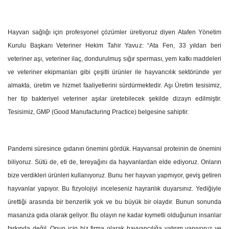
Hayvan sağlığı için profesyonel çözümler üretiyoruz diyen
Atafen Yönetim
Kurulu Başkanı Veteriner Hekim Tahir Yavuz: “
Ata Fen, 33 yıldan beri
veteriner aşı, veteriner ilaç, dondurulmuş sığır sperması, yem katkı maddeleri
ve veteriner ekipmanları gibi çeşitli ürünler ile hayvancılık sektöründe yer
almakta, üretim ve hizmet faaliyetlerini sürdürmektedir. Aşı Üretim tesisimiz,
her tip bakteriyel veteriner aşılar üretebilecek şekilde dizayn edilmiştir.
Tesisimiz, GMP (Good Manufacturing Practice) belgesine sahiptir.
Pandemi süresince gıdanın önemini gördük. Hayvansal proteinin de önemini
biliyoruz. Sütü de, eti de, tereyağını da hayvanlardan elde ediyoruz. Onların
bize verdikleri ürünleri kullanıyoruz. Bunu her hayvan yapmıyor, geviş getiren
hayvanlar yapıyor. Bu fizyolojiyi inceleseniz hayranlık duyarsınız. Yediğiyle
ürettiği arasında bir benzerlik yok ve bu büyük bir olaydır. Bunun sonunda
masanıza gıda olarak geliyor. Bu olayın ne kadar kıymetli olduğunun insanlar
farkında değil. Onun için biz firma olarak hayvancılığa yatırım yapıyoruz ve