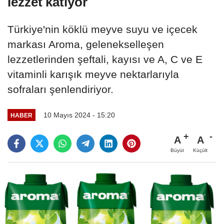
lezzet katıyor
Türkiye'nin köklü meyve suyu ve içecek
markası Aroma, gelenekselleşen
lezzetlerinden şeftali, kayısı ve A, C ve E
vitaminli karışık meyve nektarlarıyla
sofraları şenlendiriyor.
10 Mayıs 2024 - 15:20
HABER
A
A
Büyüt
Küçült