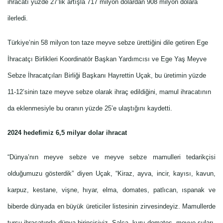
ihracatı yüzde 27’lik artışla 717 milyon dolardan 908 milyon dolara
ilerledi.
Türkiye’nin 58 milyon ton taze meyve sebze ürettiğini dile getiren Ege
İhracatçı Birlikleri Koordinatör Başkan Yardımcısı ve Ege Yaş Meyve
Sebze İhracatçıları Birliği Başkanı Hayrettin Uçak, bu üretimin yüzde
11-12’sinin taze meyve sebze olarak ihraç edildiğini, mamul ihracatının
da eklenmesiyle bu oranın yüzde 25’e ulaştığını kaydetti.
2024 hedefimiz 6,5 milyar dolar ihracat
“Dünya’nın meyve sebze ve meyve sebze mamulleri tedarikçisi
olduğumuzu gösterdik” diyen Uçak, “Kiraz, ayva, incir, kayısı, kavun,
karpuz, kestane, vişne, hıyar, elma, domates, patlıcan, ıspanak ve
biberde dünyada en büyük üreticiler listesinin zirvesindeyiz. Mamullerde
turşu ihracatında dünya birincisiyiz. Salça, kuru domates, meyve suları,