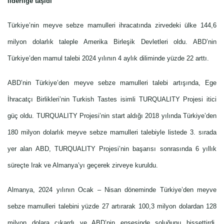
liderliğe taşıdı
Türkiye’nin meyve sebze mamulleri ihracatında zirvedeki ülke 144,6
milyon dolarlık taleple Amerika Birleşik Devletleri oldu. ABD’nin
Türkiye’den mamul talebi 2024 yılının 4 aylık diliminde yüzde 22 arttı.
ABD’nin Türkiye’den meyve sebze mamulleri talebi artışında, Ege
İhracatçı Birlikleri’nin Turkish Tastes isimli TURQUALITY Projesi itici
güç oldu. TURQUALITY Projesi’nin start aldığı 2018 yılında Türkiye’den
180 milyon dolarlık meyve sebze mamulleri talebiyle listede 3. sırada
yer alan ABD, TURQUALITY Projesi’nin başarısı sonrasında 6 yıllık
süreçte Irak ve Almanya’yı geçerek zirveye kuruldu.
Almanya, 2024 yılının Ocak – Nisan döneminde Türkiye’den meyve
sebze mamulleri talebini yüzde 27 artırarak 100,3 milyon dolardan 128
milyon dolara çıkardı ve ABD’nin ensesinde soluğunu hissettirdi.