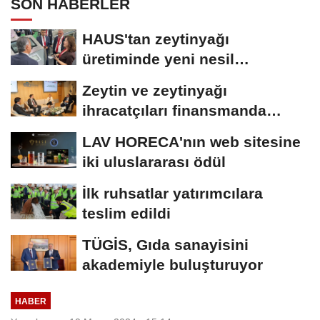
SON HABERLER
HAUS'tan zeytinyağı
üretiminde yeni nesil
teknolojiler
Zeytin ve zeytinyağı
ihracatçıları finansmanda
kolaylık bekliyor
LAV HORECA'nın web sitesine
iki uluslararası ödül
İlk ruhsatlar yatırımcılara
teslim edildi
TÜGİS, Gıda sanayisini
akademiyle buluşturuyor
HABER