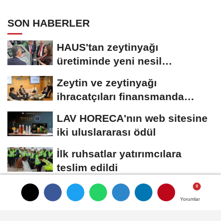
SON HABERLER
HAUS'tan zeytinyağı
üretiminde yeni nesil
teknolojiler
Zeytin ve zeytinyağı
ihracatçıları finansmanda
kolaylık bekliyor
LAV HORECA'nın web sitesine
iki uluslararası ödül
İlk ruhsatlar yatırımcılara
teslim edildi
TÜGİS, Gıda sanayisini
Yorumlar
Yorumlar
Yorumlar
akademiyle buluşturuyor