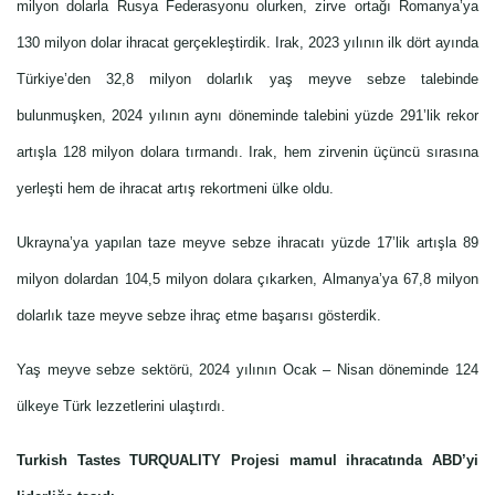
milyon dolarla Rusya Federasyonu olurken, zirve ortağı Romanya’ya
130 milyon dolar ihracat gerçekleştirdik. Irak, 2023 yılının ilk dört ayında
Türkiye’den 32,8 milyon dolarlık yaş meyve sebze talebinde
bulunmuşken, 2024 yılının aynı döneminde talebini yüzde 291’lik rekor
artışla 128 milyon dolara tırmandı. Irak, hem zirvenin üçüncü sırasına
yerleşti hem de ihracat artış rekortmeni ülke oldu.
Ukrayna’ya yapılan taze meyve sebze ihracatı yüzde 17’lik artışla 89
milyon dolardan 104,5 milyon dolara çıkarken, Almanya’ya 67,8 milyon
dolarlık taze meyve sebze ihraç etme başarısı gösterdik.
Yaş meyve sebze sektörü, 2024 yılının Ocak – Nisan döneminde 124
ülkeye Türk lezzetlerini ulaştırdı.
Turkish Tastes TURQUALITY Projesi mamul ihracatında ABD’yi