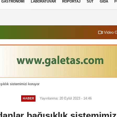
GASTRONOMI
LABORATUVAR
RÖPORTAJ
SÜT
GIDA
F
izlilik İlkeleri
Video G
ışıklık sistemimizi koruyor
Yayınlanma: 20 Eylül 2023 - 14:46
HABER
danlar bağışıklık sistemimiz