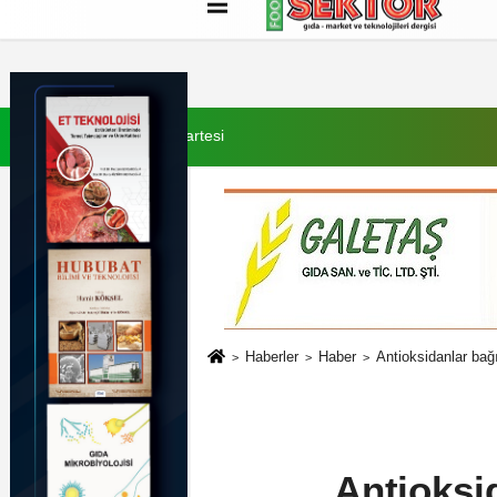
Künye
İletişim
Çerez Politikası
G
8 Ağustos 2026, Cumartesi
Haberler
Haber
Antioksidanlar bağ
Antioksi