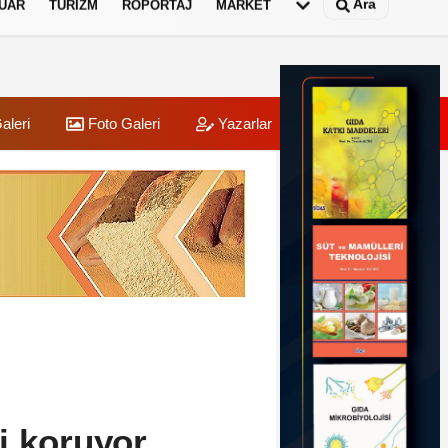
Ara
UAR
TURIZM
RÖPORTAJ
MARKET
aleri
Foto Galeri
Yazarlar
Üye Paneli
i koruyor