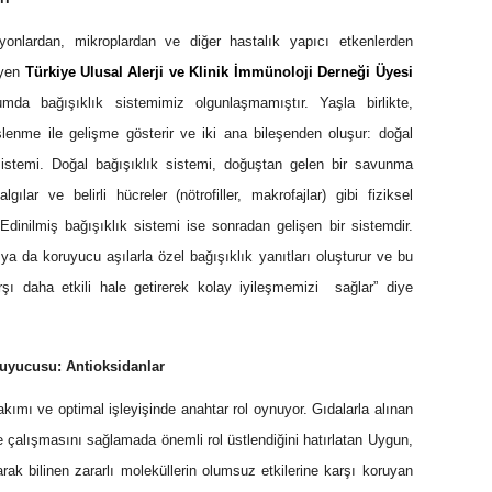
yonlardan, mikroplardan ve diğer hastalık yapıcı etkenlerden
eyen
Türkiye Ulusal Alerji ve Klinik İmmünoloji Derneği Üyesi
mda bağışıklık sistemimiz olgunlaşmamıştır. Yaşla birlikte,
slenme ile gelişme gösterir ve iki ana bileşenden oluşur: doğal
 sistemi. Doğal bağışıklık sistemi, doğuştan gelen bir savunma
ılar ve belirli hücreler (nötrofiller, makrofajlar) gibi fiziksel
Edinilmiş bağışıklık sistemi ise sonradan gelişen bir sistemdir.
a da koruyucu aşılarla özel bağışıklık yanıtları oluşturur ve bu
ı daha etkili hale getirerek kolay iyileşmemizi sağlar” diye
uyucusu: Antioksidanlar
akımı ve optimal işleyişinde anahtar rol oynuyor. Gıdalarla alınan
e çalışmasını sağlamada önemli rol üstlendiğini hatırlatan Uygun,
arak bilinen zararlı moleküllerin olumsuz etkilerine karşı koruyan