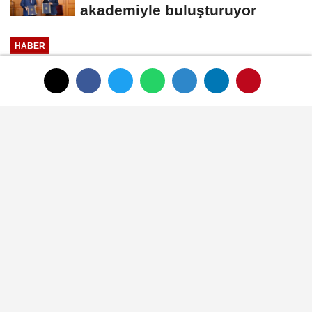
akademiyle buluşturuyor
HABER
Yayınlanma: 01 Ocak 1970 - 00:33
Vivident Storming Tarzıyla yeni
sezonda sahalarda
01 Ocak 1970 - 00:33
HABER
A
A
Büyüt
Küçült