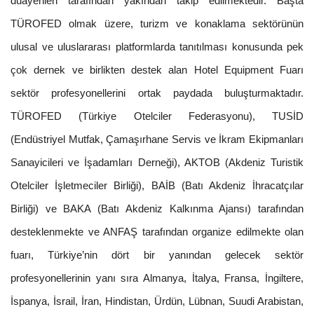
duayenleri tarafından yakından takip edilmektedir. Başta
TÜROFED olmak üzere, turizm ve konaklama sektörünün
ulusal ve uluslararası platformlarda tanıtılması konusunda pek
çok dernek ve birlikten destek alan Hotel Equipment Fuarı
sektör profesyonellerini ortak paydada buluşturmaktadır.
TÜROFED (Türkiye Otelciler Federasyonu), TUSİD
(Endüstriyel Mutfak, Çamaşırhane Servis ve İkram Ekipmanları
Sanayicileri ve İşadamları Derneği), AKTOB (Akdeniz Turistik
Otelciler İşletmeciler Birliği), BAİB (Batı Akdeniz İhracatçılar
Birliği) ve BAKA (Batı Akdeniz Kalkınma Ajansı) tarafından
desteklenmekte ve ANFAŞ tarafından organize edilmekte olan
fuarı, Türkiye’nin dört bir yanından gelecek sektör
profesyonellerinin yanı sıra Almanya, İtalya, Fransa, İngiltere,
İspanya, İsrail, İran, Hindistan, Ürdün, Lübnan, Suudi Arabistan,