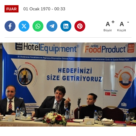
01 Ocak 1970 - 00:33
FUAR
A
A
Büyüt
Küçült