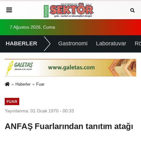
7 Ağustos 2026, Cuma
HABERLER
Gastronomi
Laboratuvar
Rö
Haberler
Fuar
FUAR
Yayınlanma: 01 Ocak 1970 - 00:33
ANFAŞ Fuarlarından tanıtım atağı