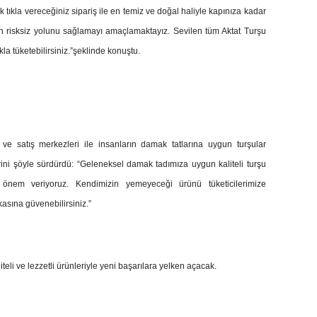
tıkla vereceğiniz sipariş ile en temiz ve doğal haliyle kapınıza kadar
n en risksiz yolunu sağlamayı amaçlamaktayız. Sevilen tüm Aktat Turşu
kla tüketebilirsiniz.”şeklinde konuştu.
ve satış merkezleri ile insanların damak tatlarına uygun turşular
ini şöyle sürdürdü: “Geleneksel damak tadımıza uygun kaliteli turşu
e önem veriyoruz. Kendimizin yemeyeceği ürünü tüketicilerimize
asına güvenebilirsiniz.”
liteli ve lezzetli ürünleriyle yeni başarılara yelken açacak.