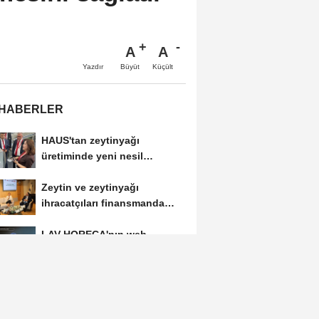
A
A
Büyüt
Küçült
Yazdır
 HABERLER
HAUS'tan zeytinyağı
üretiminde yeni nesil
teknolojiler
Zeytin ve zeytinyağı
ihracatçıları finansmanda
kolaylık bekliyor
LAV HORECA'nın web
sitesine iki uluslararası ödül
İlk ruhsatlar yatırımcılara
teslim edildi