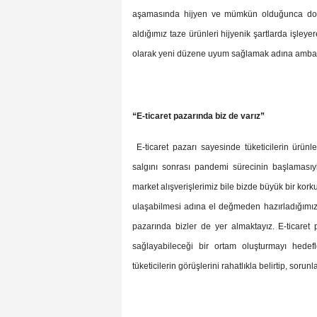
aşamasında hijyen ve mümkün olduğunca do
aldığımız taze ürünleri hijyenik şartlarda işleyer
olarak yeni düzene uyum sağlamak adına ambalajlı
“E-ticaret pazarında biz de varız”
E-ticaret pazarı sayesinde tüketicilerin ürünl
salgını sonrası pandemi sürecinin başlaması
market alışverişlerimiz bile bizde büyük bir kork
ulaşabilmesi adına el değmeden hazırladığımız tu
pazarında bizler de yer almaktayız. E-ticaret p
sağlayabileceği bir ortam oluşturmayı hedef
tüketicilerin görüşlerini rahatlıkla belirtip, soru