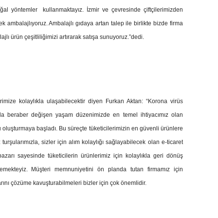
ğal yöntemler
kullanmaktayız. İzmir ve çevresinde çiftçilerimizden
ek ambalajlıyoruz. Ambalajlı gıdaya artan talep ile birlikte bizde firma
 ürün çeşitliliğimizi artırarak satışa sunuyoruz.”dedi.
erimize kolaylıkla ulaşabilecektir diyen Furkan Aktan: “Korona virüs
yla beraber değişen yaşam düzenimizde en temel ihtiyacımız olan
u oluşturmaya başladı. Bu süreçte tüketicilerimizin en güvenli ürünlere
rşularımızla, sizler için alım kolaylığı sağlayabilecek olan e-ticaret
azarı sayesinde tüketicilerin ürünlerimiz için kolaylıkla geri dönüş
lemekteyiz. Müşteri memnuniyetini ön planda tutan firmamız için
nlarını çözüme kavuşturabilmeleri bizler için çok önemlidir.