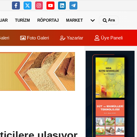
Ara
UAR
TURIZM
RÖPORTAJ
MARKET
aleri
Foto Galeri
Yazarlar
Üye Paneli
ticilere ulaşıyor