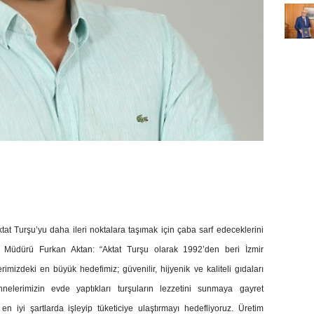
Aktat Turşu’yu daha ileri noktalara taşımak için çaba sarf edeceklerini
a Müdürü Furkan Aktan: “Aktat Turşu olarak 1992’den beri İzmir
mizdeki en büyük hedefimiz; güvenilir, hijyenik ve kaliteli gıdaları
. Annelerimizin evde yaptıkları turşuların lezzetini sunmaya gayret
n iyi şartlarda işleyip tüketiciye ulaştırmayı hedefliyoruz. Üretim