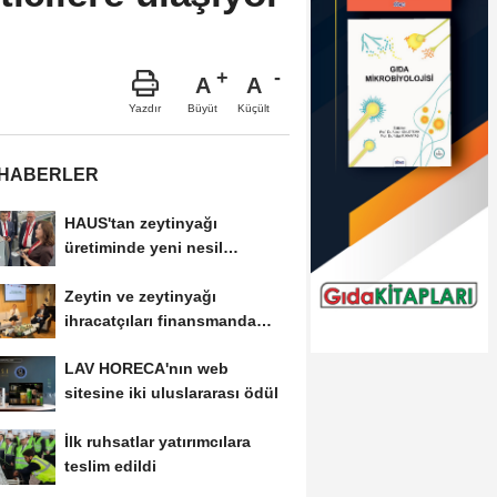
A
A
Büyüt
Küçült
Yazdır
 HABERLER
HAUS'tan zeytinyağı
üretiminde yeni nesil
teknolojiler
Zeytin ve zeytinyağı
ihracatçıları finansmanda
kolaylık bekliyor
LAV HORECA'nın web
sitesine iki uluslararası ödül
İlk ruhsatlar yatırımcılara
teslim edildi