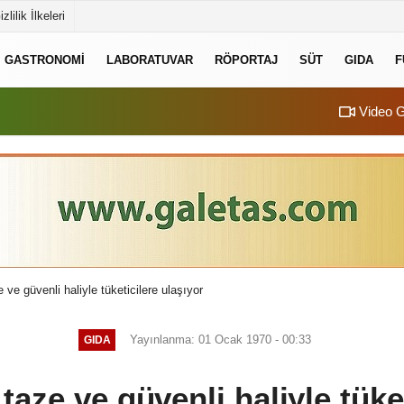
izlilik İlkeleri
GASTRONOMI
LABORATUVAR
RÖPORTAJ
SÜT
GIDA
F
Video G
 ve güvenli haliyle tüketicilere ulaşıyor
Yayınlanma: 01 Ocak 1970 - 00:33
GIDA
taze ve güvenli haliyle tüke