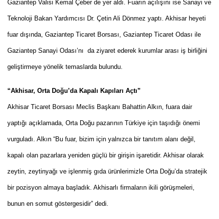
Gaziantep Valisi Kemal Çeber de yer aldı. Fuarın açılışını ise Sanayi ve
Teknoloji Bakan Yardımcısı Dr. Çetin Ali Dönmez yaptı. Akhisar heyeti
fuar dışında, Gaziantep Ticaret Borsası, Gaziantep Ticaret Odası ile
Gaziantep Sanayi Odası’nı da ziyaret ederek kurumlar arası iş birliğini
geliştirmeye yönelik temaslarda bulundu.
“Akhisar, Orta Doğu’da Kapalı Kapıları Açtı”
Akhisar Ticaret Borsası Meclis Başkanı Bahattin Alkın, fuara dair
yaptığı açıklamada, Orta Doğu pazarının Türkiye için taşıdığı önemi
vurguladı. Alkın “Bu fuar, bizim için yalnızca bir tanıtım alanı değil,
kapalı olan pazarlara yeniden güçlü bir girişin işaretidir. Akhisar olarak
zeytin, zeytinyağı ve işlenmiş gıda ürünlerimizle Orta Doğu’da stratejik
bir pozisyon almaya başladık. Akhisarlı firmaların ikili görüşmeleri,
bunun en somut göstergesidir” dedi.