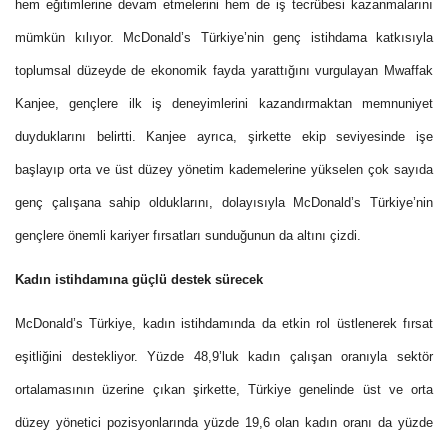
hem eğitimlerine devam etmelerini hem de iş tecrübesi kazanmalarını
mümkün kılıyor. McDonald’s Türkiye’nin genç istihdama katkısıyla
toplumsal düzeyde de ekonomik fayda yarattığını vurgulayan Mwaffak
Kanjee, gençlere ilk iş deneyimlerini kazandırmaktan memnuniyet
duyduklarını belirtti. Kanjee ayrıca, şirkette ekip seviyesinde işe
başlayıp orta ve üst düzey yönetim kademelerine yükselen çok sayıda
genç çalışana sahip olduklarını, dolayısıyla McDonald’s Türkiye’nin
gençlere önemli kariyer fırsatları sunduğunun da altını çizdi.
Kadın istihdamına güçlü destek sürecek
McDonald’s Türkiye, kadın istihdamında da etkin rol üstlenerek fırsat
eşitliğini destekliyor. Yüzde 48,9’luk kadın çalışan oranıyla sektör
ortalamasının üzerine çıkan şirkette, Türkiye genelinde üst ve orta
düzey yönetici pozisyonlarında yüzde 19,6 olan kadın oranı da yüzde