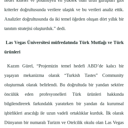
hedef kitleler ve potansiyeli en yüksek olan ürün gurupları gibi
kriterler doğrultusunda verilere ulaştık ve bu verileri analiz ettik.
Analizler doğrultusunda da iki temel öğeden oluşan dört yıllık bir
tanıtım stratejisi oluşturduk.” dedi.
Las Vegas Üniversitesi müfredatında Türk Mutfağı ve Türk
ürünleri
Kazım Gürel, “Projemizin temel hedefi ABD’de kalıcı bir
yaşayan mekanizma olarak “Turkish Tastes” Community
oluşturmak olarak belirlendi. Bu doğrultuda bir yandan sektöre
öncülük eden profesyonelleri Türk ürünleri hakkında
bilgilendirerek farkındalık yaratırken bir yandan da kurumsal
işbirlikleri aracılığı ile uzun vadeli ortaklıklar kurduk. İlk olarak
Dünyanın bir numaralı Turizm ve Otelcilik okulu olan Las Vegas