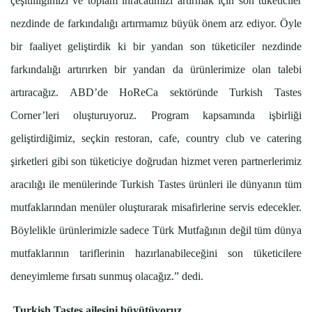
çeşitliliğimizi ve toplam ihracatımızı artırmak için son tüketiciler
nezdinde de farkındalığı artırmamız büyük önem arz ediyor. Öyle
bir faaliyet geliştirdik ki bir yandan son tüketiciler nezdinde
farkındalığı artırırken bir yandan da ürünlerimize olan talebi
artıracağız. ABD’de HoReCa sektöründe Turkish Tastes
Corner’leri oluşturuyoruz. Program kapsamında işbirliği
geliştirdiğimiz, seçkin restoran, cafe, country club ve catering
şirketleri gibi son tüketiciye doğrudan hizmet veren partnerlerimiz
aracılığı ile menülerinde Turkish Tastes ürünleri ile dünyanın tüm
mutfaklarından menüler oluşturarak misafirlerine servis edecekler.
Böylelikle ürünlerimizle sadece Türk Mutfağının değil tüm dünya
mutfaklarının tariflerinin hazırlanabileceğini son tüketicilere
deneyimleme fırsatı sunmuş olacağız.” dedi.
Turkish Tastes ailesini büyütüyoruz