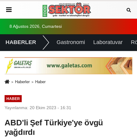
8 Ağustos 2026, Cumartesi
HABERLER
Gastronomi
Laboratuvar
Rö
Haberler
Haber
HABER
Yayınlanma: 20 Ekim 2023 - 16:31
ABD'li Şef Türkiye'ye övgü
yağdırdı