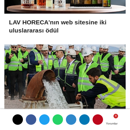
LAV HORECA'nın web sitesine iki
uluslararası ödül
İlk ruhsatlar yatırımcılara teslim edildi
Yorumlar
Yorumlar