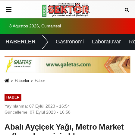
8 Ağustos 2026, Cumartesi
HABERLER
Gastronomi
Laboratuvar
Rö
Haberler
Haber
HABER
Yayınlanma: 07 Eylül 2023 - 16:54
Güncelleme: 07 Eylül 2023 - 16:58
Abalı Ayçiçek Yağı, Metro Market