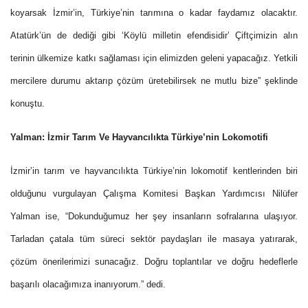
koyarsak İzmir’in, Türkiye’nin tarımına o kadar faydamız olacaktır.
Atatürk’ün de dediği gibi ‘Köylü milletin efendisidir’ Çiftçimizin alın
terinin ülkemize katkı sağlaması için elimizden geleni yapacağız. Yetkili
mercilere durumu aktarıp çözüm üretebilirsek ne mutlu bize” şeklinde
konuştu.
Yalman: İzmir Tarım Ve Hayvancılıkta Türkiye’nin Lokomotifi
İzmir’in tarım ve hayvancılıkta Türkiye’nin lokomotif kentlerinden biri
olduğunu vurgulayan Çalışma Komitesi Başkan Yardımcısı Nilüfer
Yalman ise, “Dokunduğumuz her şey insanların sofralarına ulaşıyor.
Tarladan çatala tüm süreci sektör paydaşları ile masaya yatırarak,
çözüm önerilerimizi sunacağız. Doğru toplantılar ve doğru hedeflerle
başarılı olacağımıza inanıyorum.” dedi.