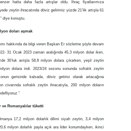
nzer hatta daha fazla artışlar oldu. İhraç fiyatlarımıza
ede zeytin ihracatında döviz gelirimiz yüzde 21’lik artışla 61
” diye konuştu.
ilyon doları aşmak
rılımı hakkında da bilgi veren Başkan Er sözlerine şöyle devam
2022- 31 Ocak 2023 zaman aralığında 45,3 milyon dolar iken,
 30’luk arıtşla 58,8 milyon dolara çıkarken, yeşil zeytin
milyon dolara indi. 2023/24 sezonu sonunda sofralık zeytin
nun gerisinde kalsada, döviz getirisi olarak artacağına
 civarında sofralık zeytin ihracatıyla, 200 milyon doların
defliyoruz.”
r ve Romanyalılar tüketti
Almanya 17,2 milyon dolarlık dilimi siyah zeytin, 3,4 milyon
20,6 milyon dolarlık payla açık ara lider konumdayken, ikinci