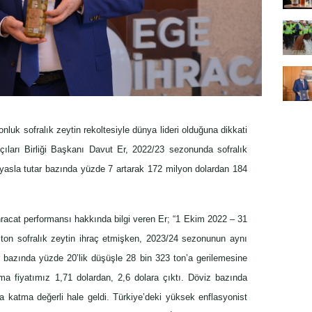
luk sofralık zeytin rekoltesiyle dünya lideri olduğuna dikkati
ıları Birliği Başkanı Davut Er, 2022/23 sezonunda sofralık
ıyasla tutar bazında yüzde 7 artarak 172 milyon dolardan 184
acat performansı hakkında bilgi veren Er; “1 Ekim 2022 – 31
 ton sofralık zeytin ihraç etmişken, 2023/24 sezonunun aynı
r bazında yüzde 20’lik düşüşle 28 bin 323 ton’a gerilemesine
lama fiyatımız 1,71 dolardan, 2,6 dolara çıktı. Döviz bazında
a katma değerli hale geldi. Türkiye’deki yüksek enflasyonist