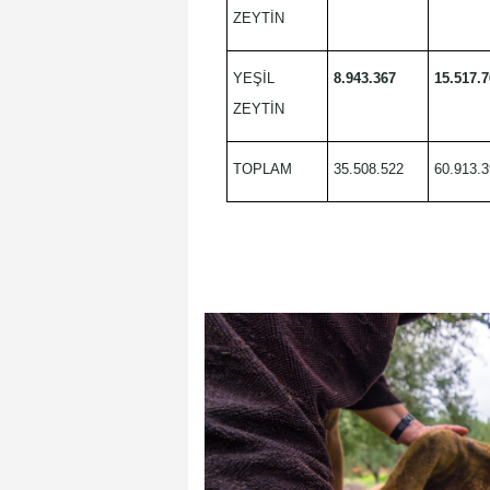
ZEYTİN
YEŞİL
8.943.367
15.517.
ZEYTİN
TOPLAM
35.508.522
60.913.3