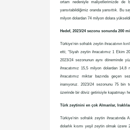
ortam nedeniyle maliyetlerimizde de be
yansıtabildiğimiz oranda yansıttık. Bu say
milyon dolardan 74 milyon dolara yükseldi
Hedef, 2023/24 sezonu sonunda 200 m
Türkiye’nin sofralık zeytin ihracatının kı
etti; “Siyah zeytin ihracatımız 1 Ekim 
2023/24 sezonunun aynı döneminde yüzde
ihracatımız 15,5 milyon dolardan 14,8 
ihracatımız miktar bazında geçen sezo
inanıyoruz. 2023/24 sezonunu 75 bin ton
üzerinde bir döviz getirisiyle kapatmayı he
Türk zeytinini en çok Almanlar, Iraklıla
Türkiye’nin sofralık zeytin ihracatında 
dolarlık kısmı yeşil zeytin olmak üzere 