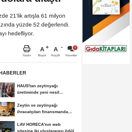
de 21’lik artışla 61 milyon
bazında yüzde 52 değerlendi.
yı hedefliyor.
A
A
Büyüt
Küçült
Yazdır
Yorumlar
 HABERLER
HAUS'tan zeytinyağı
üretiminde yeni nesil
teknolojiler
Zeytin ve zeytinyağı
ihracatçıları finansmanda
kolaylık bekliyor
LAV HORECA'nın web
sitesine iki uluslararası ödül