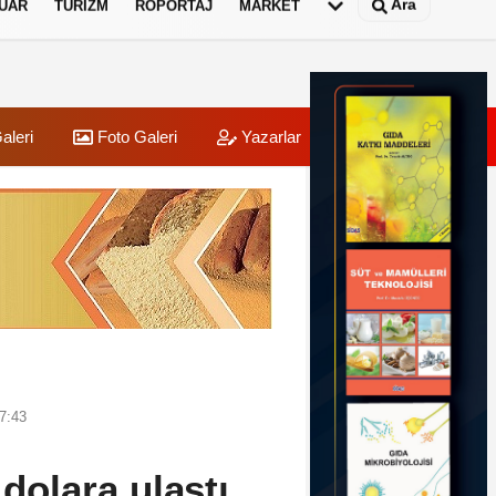
Ara
UAR
TURIZM
RÖPORTAJ
MARKET
aleri
Foto Galeri
Yazarlar
Üye Paneli
7:43
 dolara ulaştı