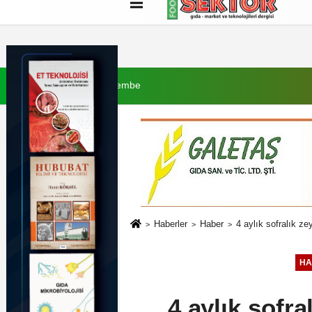
Künye
İletişim
Çerez Politikası
G
6 Ağustos 2026, Perşembe
Haberler
Haber
4 aylık sofralık ze
HA
4 aylık sofra