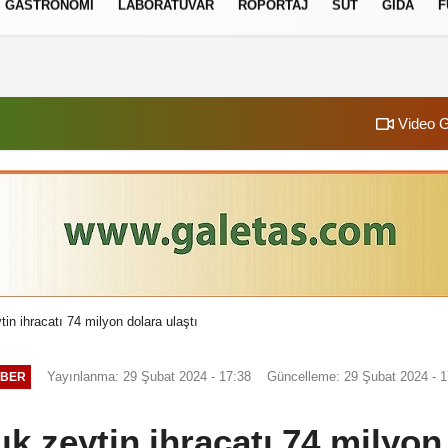
GASTRONOMI
LABORATUVAR
RÖPORTAJ
SÜT
GIDA
F
izlilik İlkeleri
Video G
ytin ihracatı 74 milyon dolara ulaştı
Yayınlanma: 29 Şubat 2024 - 17:38
Güncelleme: 29 Şubat 2024 - 1
BER
lık zeytin ihracatı 74 milyon