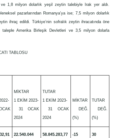
ve 1,8 milyon dolarlık yeşil zeytin talebiyle Irak yer aldı.
geleneksel pazarlarından Romanya’ya ise; 7,5 milyon dolarlık
ytin ihraç edildi. Türkiye’nin sofralık zeytin ihracatında öne
k taleple Amerika Birleşik Devletleri ve 3,5 milyon dolarla
CATI TABLOSU
MİKTAR
TUTAR
2022-
1 EKİM 2023-
1 EKİM 2023-
MİKTAR
TUTAR
CAK
31 OCAK
31 OCAK
DEĞ.
DEĞ.
2024
2024
(%)
(%)
32,91
22.540.044
58.845.283,77
-15
30