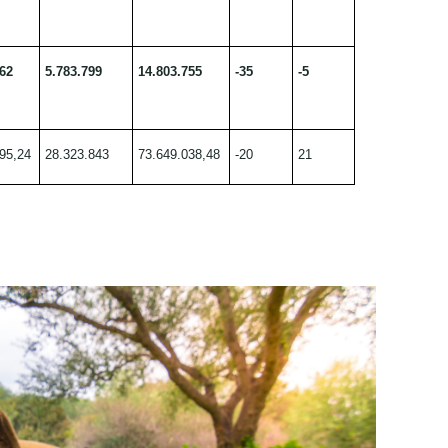
762
5.783.799
14.803.755
-35
-5
95,24
28.323.843
73.649.038,48
-20
21